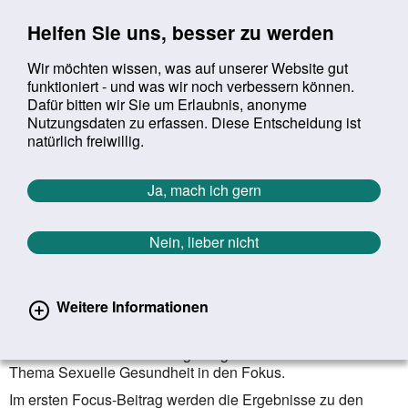
Sprung zur Servicenavigation
Sprung zur Hauptnavigation
Sprung zur Suche
Sprung zum Inhalt
Sprung zum Footer
Helfen Sie uns, besser zu werden
Wir möchten wissen, was auf unserer Website gut
funktioniert - und was wir noch verbessern können.
Suchbegriff:
Dafür bitten wir Sie um Erlaubnis, anonyme
Mob
suchen
Nutzungsdaten zu erfassen. Diese Entscheidung ist
Sie befinden sich hier:
Startseite
Aktuelles
Aktuelle Meldungen
natürlich freiwillig.
Aktuelle Meldungen
Ja, mach ich gern
Nein, lieber nicht
erster
vorheriger
nächs
letz
Zurück zur Übersicht
941
/
1627
29.06.2022
Weitere Informationen
Sexuelle Gesundheit
Journal of Health Monitoring Ausgabe 2/2022 nimmt das
Thema Sexuelle Gesundheit in den Fokus.
Im ersten Focus-Beitrag werden die Ergebnisse zu den