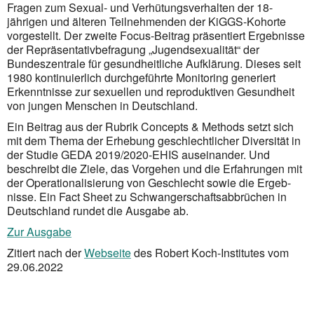
Fragen zum Sexual- und Verhütungsverhalten der 18-
jährigen und älteren Teilnehmenden der KiGGS-Kohorte
vorgestellt. Der zweite Focus-Beitrag präsentiert Ergebnisse
der Repräsentativbefragung „Jugendsexualität“ der
Bundeszentrale für gesund­heitliche Auf­klä­rung. Dieses seit
1980 kontinuierlich durchgeführte Monitoring generiert
Erkenntnisse zur sexuellen und repro­duktiven Gesundheit
von jungen Menschen in Deutschland.
Ein Beitrag aus der Rubrik Concepts & Methods setzt sich
mit dem Thema der Erhebung geschlechtlicher Diver­sität in
der Studie GEDA 2019/2020-EHIS auseinander. Und
beschreibt die Ziele, das Vorgehen und die Erfahrungen mit
der Operationalisierung von Geschlecht sowie die Ergeb­
nisse. Ein Fact Sheet zu Schwanger­schaftsabbrüchen in
Deutschland rundet die Ausgabe ab.
Zur Ausgabe
Zitiert nach der
Webseite
des Robert Koch-Institutes vom
29.06.2022