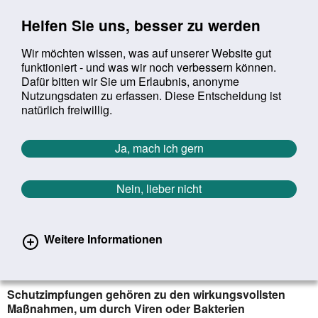
Sprung zur Servicenavigation
Sprung zur Hauptnavigation
Sprung zur Suche
Sprung zum Inhalt
Sprung zum Footer
Helfen Sie uns, besser zu werden
Wir möchten wissen, was auf unserer Website gut
funktioniert - und was wir noch verbessern können.
Suchbegriff:
Dafür bitten wir Sie um Erlaubnis, anonyme
Mob
suchen
Nutzungsdaten zu erfassen. Diese Entscheidung ist
Sie befinden sich hier:
Startseite
Aktuelles
Aktuelle Meldungen
natürlich freiwillig.
Aktuelle Meldungen
Ja, mach ich gern
Nein, lieber nicht
erster
vorheriger
nächs
letz
Zurück zur Übersicht
542
/
1627
14.09.2023
Weitere Informationen
Schutzimpfungen bei Krebs – Wie
funktioniert das?
Schutzimpfungen gehören zu den wirkungsvollsten
Maßnahmen, um durch Viren oder Bakterien