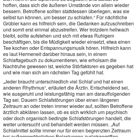
hoffen, dass sich die äußeren Umstände von allein wieder
bessern. Betroffene sollten statt­dessen überlegen, was sie
selbst tun können, um besser zu schlafen.“ Für nächtliche
Grübler kann es hilfreich sein, die Gedanken aufzuschreiben
und somit erst einmal abzustreifen. Wer trotzdem hellwach
bleibt, sollte aufstehen und sich mit etwas Ruhigem
beschäftigen, bis die Müdigkeit wieder einsetzt, etwa einen
Tee kochen oder Entspannungsmusik hören. Hilfreich kann
es laut Hermeneit darüber hinaus sein, in einem
Schlaftagebuch zu dokumentieren, wie erholsam die
Nachtruhe gewesen ist, welche Störfaktoren es gegeben hat
und wie man sich am nächsten Tag gefühlt hat.
„Jeder braucht unterschiedlich viel Schlaf und hat einen
anderen Rhythmus“, erläutert die Ärztin. Entschei­dend sei,
wie ausgeruht und leistungsfähig man am darauffolgenden
Tag sei. Dauern Schlaf­störungen über einen längeren
Zeitraum an oder treten immer wieder auf, sollten Betroffene
ärztlich abklären lassen, ob es sich wirklich um psychisch
oder doch organisch bedingte Schlafstörungen handelt, die
weiter unter­sucht und behandelt werden müssen. „Auf
Schlafmittel sollte immer nur für einen begrenzten Zeitraum
bei außergewöhnlichen Belastungen zurückgegriffen