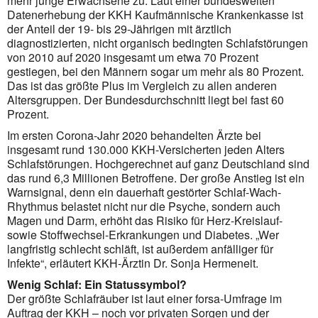
mehr junge Erwachsene zu. Laut einer bundesweiten
Datenerhebung der KKH Kaufmännische Krankenkasse ist
der Anteil der 19- bis 29-Jährigen mit ärztlich
diagnostizierten, nicht organisch bedingten Schlafstörungen
von 2010 auf 2020 insgesamt um etwa 70 Prozent
gestiegen, bei den Männern sogar um mehr als 80 Prozent.
Das ist das größte Plus im Vergleich zu allen anderen
Altersgruppen. Der Bundesdurchschnitt liegt bei fast 60
Prozent.
Im ersten Corona-Jahr 2020 behandelten Ärzte bei
insgesamt rund 130.000 KKH-Versicherten jeden Alters
Schlafstörungen. Hochgerechnet auf ganz Deutschland sind
das rund 6,3 Millionen Betroffene. Der große Anstieg ist ein
Warnsignal, denn ein dauerhaft gestörter Schlaf-Wach-
Rhythmus belastet nicht nur die Psyche, sondern auch
Magen und Darm, erhöht das Risiko für Herz-Kreislauf-
sowie Stoffwechsel-Erkran­kungen und Diabetes. „Wer
langfristig schlecht schläft, ist außerdem anfälliger für
Infekte“, erläutert KKH-Ärztin Dr. Sonja Hermeneit.
Wenig Schlaf: Ein Statussymbol?
Der größte Schlafräuber ist laut einer forsa-Umfrage im
Auftrag der KKH – noch vor privaten Sorgen und der