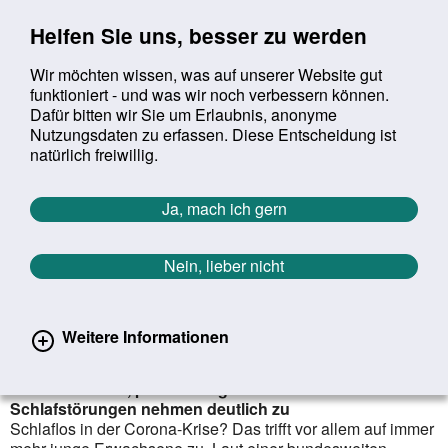
Sprung zur Servicenavigation
Sprung zur Hauptnavigation
Sprung zur Suche
Sprung zum Inhalt
Sprung zum Footer
Helfen Sie uns, besser zu werden
Wir möchten wissen, was auf unserer Website gut
funktioniert - und was wir noch verbessern können.
Suchbegriff:
Dafür bitten wir Sie um Erlaubnis, anonyme
Mob
suchen
Nutzungsdaten zu erfassen. Diese Entscheidung ist
Sie befinden sich hier:
Startseite
Aktuelles
Aktuelle Meldungen
natürlich freiwillig.
Aktuelle Meldungen
Ja, mach ich gern
Nein, lieber nicht
erster
vorheriger
nächs
letz
Zurück zur Übersicht
1052
/
1627
15.02.2022
Weitere Informationen
Schlaflos in der Pandemie
Stress im Beruf, private Sorgen & Corona:
Schlafstörungen nehmen deutlich zu
Schlaflos in der Corona-Krise? Das trifft vor allem auf immer