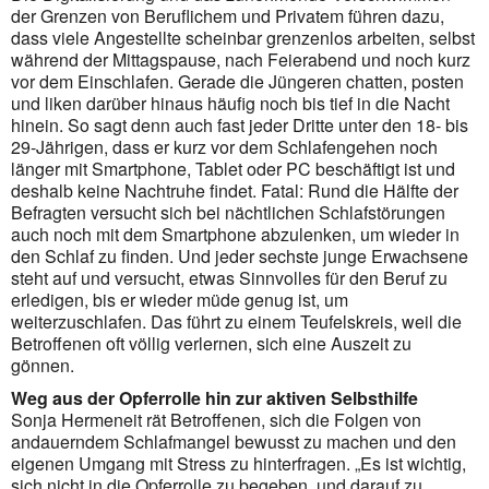
der Grenzen von Beruflichem und Privatem führen dazu,
dass viele Angestellte scheinbar grenzenlos arbeiten, selbst
während der Mittagspause, nach Feier­abend und noch kurz
vor dem Einschlafen. Gerade die Jüngeren chatten, posten
und liken darüber hinaus häufig noch bis tief in die Nacht
hinein. So sagt denn auch fast jeder Dritte unter den 18- bis
29-Jährigen, dass er kurz vor dem Schlafengehen noch
länger mit Smartphone, Tablet oder PC beschäftigt ist und
deshalb keine Nachtruhe findet. Fatal: Rund die Hälfte der
Befragten versucht sich bei nächtlichen Schlaf­störungen
auch noch mit dem Smartphone abzulenken, um wieder in
den Schlaf zu finden. Und jeder sechste junge Erwachsene
steht auf und versucht, etwas Sinnvolles für den Beruf zu
erledigen, bis er wieder müde genug ist, um
weiterzuschlafen. Das führt zu einem Teufelskreis, weil die
Betroffenen oft völlig verlernen, sich eine Auszeit zu
gönnen.
Weg aus der Opferrolle hin zur aktiven Selbsthilfe
Sonja Hermeneit rät Betroffenen, sich die Folgen von
andauerndem Schlafmangel bewusst zu machen und den
eigenen Umgang mit Stress zu hinterfragen. „Es ist wichtig,
sich nicht in die Opferrolle zu begeben, und darauf zu