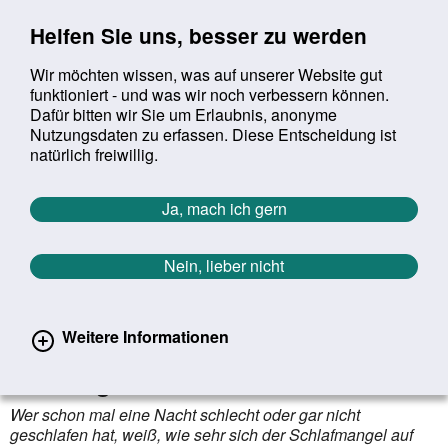
Sprung zur Servicenavigation
Sprung zur Hauptnavigation
Sprung zur Suche
Sprung zum Inhalt
Sprung zum Footer
Helfen Sie uns, besser zu werden
Wir möchten wissen, was auf unserer Website gut
funktioniert - und was wir noch verbessern können.
Suchbegriff:
Dafür bitten wir Sie um Erlaubnis, anonyme
Mob
suchen
Nutzungsdaten zu erfassen. Diese Entscheidung ist
Sie befinden sich hier:
Startseite
Aktuelles
Aktuelle Meldungen
natürlich freiwillig.
Aktuelle Meldungen
Ja, mach ich gern
Nein, lieber nicht
erster
vorheriger
nächs
letz
Zurück zur Übersicht
776
/
1627
06.02.2023
Weitere Informationen
Schlafentzug beeinflusst kognitive
Leistung
Wer schon mal eine Nacht schlecht oder gar nicht
geschlafen hat, weiß, wie sehr sich der Schlafmangel auf