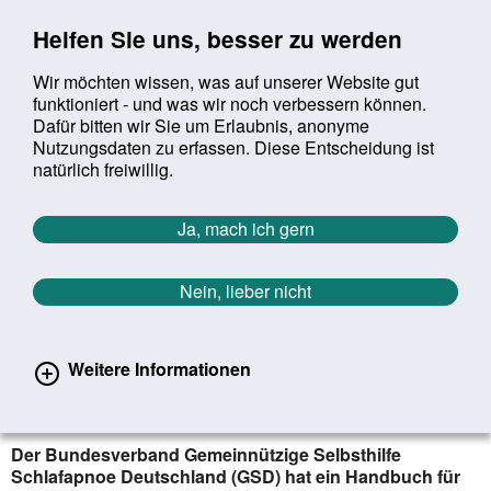
Sprung zur Servicenavigation
Sprung zur Hauptnavigation
Sprung zur Suche
Sprung zum Inhalt
Sprung zum Footer
Helfen Sie uns, besser zu werden
Wir möchten wissen, was auf unserer Website gut
funktioniert - und was wir noch verbessern können.
Suchbegriff:
Dafür bitten wir Sie um Erlaubnis, anonyme
Mob
suchen
Nutzungsdaten zu erfassen. Diese Entscheidung ist
Sie befinden sich hier:
Startseite
Aktuelles
Aktuelle Meldungen
natürlich freiwillig.
Aktuelle Meldungen
Ja, mach ich gern
Nein, lieber nicht
erster
vorheriger
nächs
letz
Zurück zur Übersicht
1057
/
1627
07.02.2022
Weitere Informationen
Schlafapnoe: Handbuch für
Patientinnen und Patienten
Der Bundesverband Gemeinnützige Selbsthilfe
Schlafapnoe Deutschland (GSD) hat ein Handbuch für