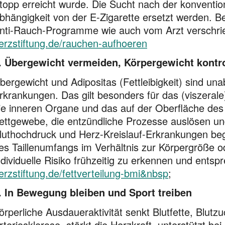
topp erreicht wurde. Die Sucht nach der konventione
bhängigkeit von der E-Zigarette ersetzt werden.
nti-Rauch-Programme wie auch vom Arzt verschrie
erzstiftung.de/rauchen-aufhoeren
. Übergewicht vermeiden, Körpergewicht kontro
bergewicht und Adipositas (Fettleibigkeit) sind una
rkrankungen. Das gilt besonders für das (viszera
ie inneren Organe und das auf der Oberfläche des 
ettgewebe, die entzündliche Prozesse auslösen un
luthochdruck und Herz-Kreislauf-Erkrankungen be
es Taillenumfangs im Verhältnis zur Körpergröße o
ndividuelle Risiko frühzeitig zu erkennen und ent
erzstiftung.de/fettverteilung-bmi&nbsp
;
. In Bewegung bleiben und Sport treiben
örperliche Ausdaueraktivität senkt Blutfette, Blutzu
rteriosklerose, stärkt die Herzkraft, unterstützt b