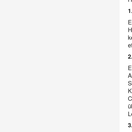
1
E
H
k
e
2
E
A
S
K
C
ü
L
3