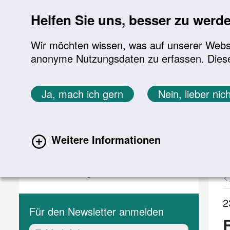
Sprung zur Servicenavigation
Sprung zur Hauptnavigation
Sprung zur Suche
Sprung zum Inhalt
Sprung zum Footer
Helfen Sie uns, besser zu werd
Wir möchten wissen, was auf unserer Websit
anonyme Nutzungsdaten zu erfassen. Diese En
Aktuelles
Themen
Sie befinden sich hier:
Ja, mach ich gern
Nein, lieber nich
Startseite
Aktuelles
Aktuelle Meldungen
Aktuelles
A
Weitere Informationen
(current)
Aktuelle Meldungen
Veranstaltungen
2
Für den Newsletter anmelden