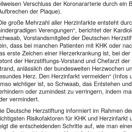
eilweisen Verschluss der Koronararterie durch ein 
Aufbrechen der Plaque).
Die große Mehrzahl aller Herzinfarkte entsteht dur
indergradigen Verengungen“, berichtet der Kardiol
chwaab, Vorstandsmitglied der Deutschen Herzstif
ein, dass bei manchen Patienten mit KHK oder nach
as erste Zeichen einer Herzerkrankung ist, bei d
etont der Herzstiftungs-Vorstand und Chefarzt de
trand, anlässlich der bundesweiten Herzwochen 
esundes Herz. Den Herzinfarkt vermeiden“ (Infos 
mso wichtiger ist, so Schwaab, das Entstehen und
erhindern oder zumindest zu verringern, indem ma
der vermindert.
ie Deutsche Herzstiftung informiert im Rahmen d
ichtigsten Risikofaktoren für KHK und Herzinfark
eigt die entscheidenden Schritte auf, wie man ei