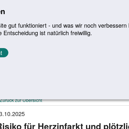
en
a
|
A+
Leichte Sprache
e gut funktioniert - und was wir noch verbessern k
tscheidung ist natürlich freiwillig.
Infomaterial
Service
t
ktuelle Meldungen
Zurück zur Übersicht
3.10.2025
Risiko für Herzinfarkt und plötz