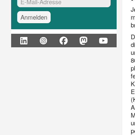
EMail-Adresse:*
J
m
b
D
d
u
8
p
f
K
E
(
A
M
u
p