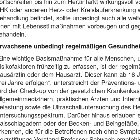
ortschreiten bis hin zum Herzinfarkt wirkungsvoll 
HK oder anderen Herz- oder Kreislauferkrankung w
ehandlung befindet, sollte unbedingt auch alle weit
hnen mit Lebensstilmaßnahmen vorbeugen und geg
ehandeln.
rwachsene unbedingt regelmäßigen Gesundhe
Eine wichtige Basismaßnahme für alle Menschen, um
isikofaktoren frühzeitig zu erfassen, ist der rege
ausärztin oder dem Hausarzt. Dieser kann ab 18 J
rei Jahre erfolgen“, unterstreicht der Präventions
ird der Check-up von der gesetzlichen Krankenka
llgemeinmedizinern, praktischen Ärzten und Inter
elastung sowie die Ultraschalluntersuchung des H
ntersuchungsspektrum. Darüber hinaus erlauben e
alsschlagadern oder der Becken- und Beingefäße, 
rkennen, die für die Betroffenen noch ohne Sympt
erzstiftungs-Vorstand Professor Schwaab empfeh