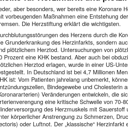
eder, aber besonders, wer bereits eine Koronare He
it vorbeugenden Maßnahmen eine Entstehung der 
remsen. Die Herzstiftung erklärt die wichtigsten.
urchblutungsstörungen des Herzens durch die Koro
ie Grunderkrankung des Herzinfarkts, sondern auc
nd plötzlichem Herztod. Untersuchungen von plötzl
0 Prozent eine KHK bestand. Aber auch bei obduzi
lötzlichen Herztod erlagen, wurde in einer US-Unt
estgestellt. In Deutschland ist bei 4,7 Millionen 
HK ist: Vom Patienten jahrelang unbemerkt, können
ntzündungszellen, Bindegewebe und Cholesterin
Koronararterien) Veränderungen entwickeln, die s
rterienverengung eine kritische Schwelle von 70-80
inderversorgung des Herzmuskels mit Sauerstoff 
nter körperlicher Anstrengung zu Schmerzen, Druc
ectoris) oder Luftnot. Der „klassische“ Herzinfarkt