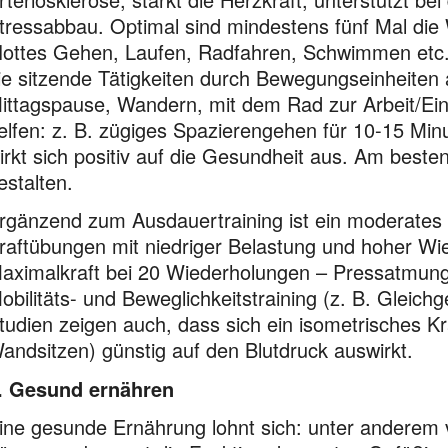
tressabbau. Optimal sind mindestens fünf Mal die
flottes Gehen, Laufen, Radfahren, Schwimmen etc.
ie sitzende Tätigkeiten durch Bewegungseinheiten 
ittagspause, Wandern, mit dem Rad zur Arbeit/Ein
elfen: z. B. zügiges Spazierengehen für 10-15 Minut
irkt sich positiv auf die Gesundheit aus. Am beste
estalten.
rgänzend zum Ausdauertraining ist ein moderates Kr
raftübungen mit niedriger Belastung und hoher Wi
aximalkraft bei 20 Wiederholungen – Pressatmung
obilitäts- und Beweglichkeitstraining (z. B. Glei
tudien zeigen auch, dass sich ein isometrisches Kra
andsitzen) günstig auf den Blutdruck auswirkt.
. Gesund ernähren
ine gesunde Ernährung lohnt sich: unter anderem 