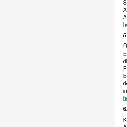
S
A
A
h
5
Ü
E
d
F
B
d
i
h
6
K
A