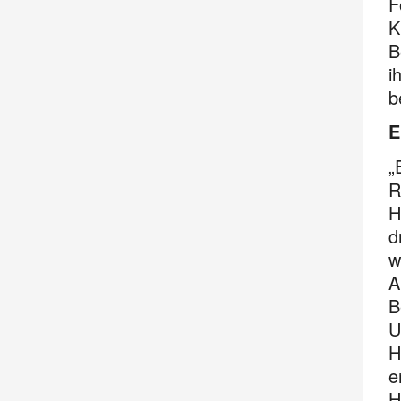
F
K
B
i
b
E
„
R
H
d
w
A
B
U
H
e
H