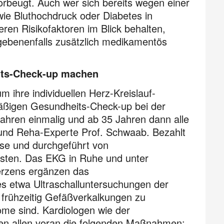
vorbeugt. Auch wer sich bereits wegen einer
ie Bluthochdruck oder Diabetes in
eren Risikofaktoren im Blick behalten,
ebenenfalls zusätzlich medikamentös
its-Check-up machen
 ihre individuellen Herz-Kreislauf-
lmäßigen Gesundheits-Check-up bei der
ahren einmalig und ab 35 Jahren dann alle
- und Reha-Experte Prof. Schwaab. Bezahlt
sse und durchgeführt von
nisten. Das EKG in Ruhe und unter
erzens ergänzen das
s etwa Ultraschalluntersuchungen der
frühzeitig Gefäßverkalkungen zu
ome sind. Kardiologen wie der
len allen voran die folgenden Maßnahmen: