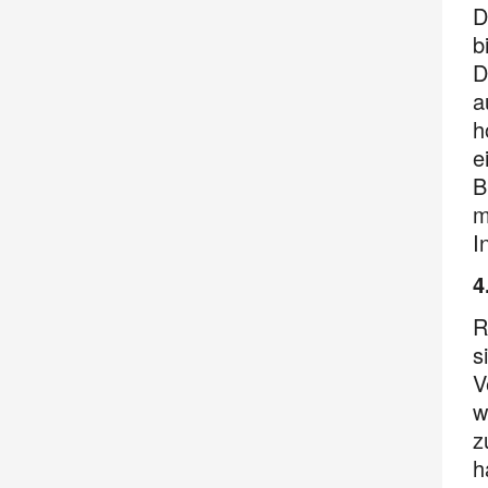
D
b
D
a
h
e
B
m
I
4
R
s
V
w
z
h