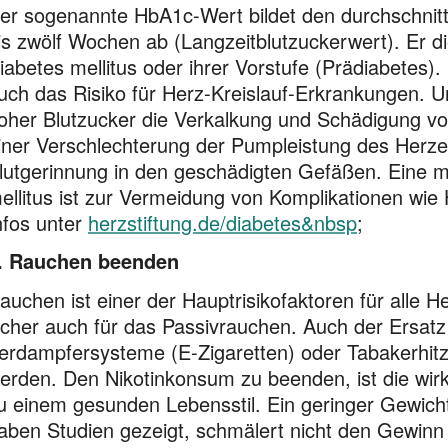
er sogenannte HbA1c-Wert bildet den durchschnittl
is zwölf Wochen ab (Langzeitblutzuckerwert). Er d
iabetes mellitus oder ihrer Vorstufe (Prädiabetes)
uch das Risiko für Herz-Kreislauf-Erkrankungen. U
oher Blutzucker die Verkalkung und Schädigung vo
iner Verschlechterung der Pumpleistung des Herze
lutgerinnung in den geschädigten Gefäßen. Eine 
ellitus ist zur Vermeidung von Komplikationen wie 
nfos unter
herzstiftung.de/diabetes&nbsp
;
. Rauchen beenden
auchen ist einer der Hauptrisikofaktoren für alle H
icher auch für das Passivrauchen. Auch der Ersat
erdampfersysteme (E-Zigaretten) oder Tabakerhitze
erden. Den Nikotinkonsum zu beenden, ist die w
u einem gesunden Lebensstil. Ein geringer Gewich
aben Studien gezeigt, schmälert nicht den Gewinn 