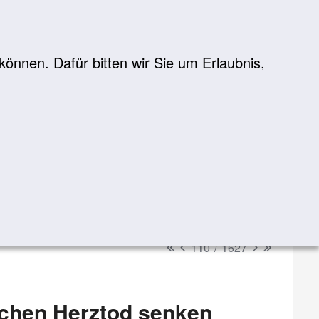
önnen. Dafür bitten wir Sie um Erlaubnis,
Suche
suchen
erster
vorheriger
nächster
letzter
110
/
1627
lichen Herztod senken