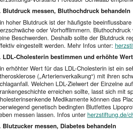
. Blutdruck messen, Bluthochdruck behandeln
in hoher Blutdruck ist der häufigste beeinflussbare
erzschwäche oder Vorhofflimmern. Bluthochdruck 
eine Beschwerden. Deshalb sollte der Blutdruck r
ffektiv eingestellt werden. Mehr Infos unter:
herzst
. LDL-Cholesterin bestimmen und erhöhte Wer
in erhöhter Wert für das LDL-Cholesterin ist ein seh
therosklerose („Arterienverkalkung“) mit ihren sc
chlaganfall. Welchen LDL-Zielwert der Einzelne auf
rankengeschichte erreichen sollte, lasst sich mit s
holesterinsenkende Medikamente können das Pl
berwiegend genetisch bedingten Blutfettes Lipoprote
eben messen lassen. Infos unter
herzstiftung.de/
. Blutzucker messen, Diabetes behandeln