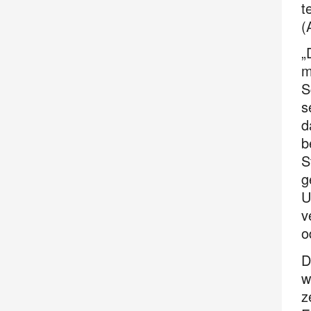
t
(
„
m
S
s
d
b
S
g
U
v
o
D
w
z