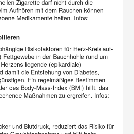
llen Zigarette darf nicht durch die
 Beim Aufhören mit dem Rauchen können
bene Medikamente helfen. Infos:
llieren
bhängige Risikofaktoren für Herz-Kreislauf-
le) Fettgewebe in der Bauchhöhle rund um
Herzens liegende (epikardiale)
d damit die Entstehung von Diabetes,
günstigen. Ein regelmäßiges Bestimmen
der des Body-Mass-Index (BMI) hilft, das
sprechende Maßnahmen zu ergreifen. Infos:
cker und Blutdruck, reduziert das Risiko für
ei der Gewichtsabnahme und hilft beim