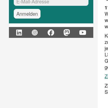
EMail-Adresse:*
1
W
w
w
K
z
j
L
G
g
Z
Z
S