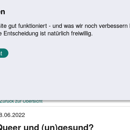
en
a
|
A+
Leichte Sprache
e gut funktioniert - und was wir noch verbessern k
tscheidung ist natürlich freiwillig.
Infomaterial
Service
t
ktuelle Meldungen
Zurück zur Übersicht
8.06.2022
Queer und (un)gesund?