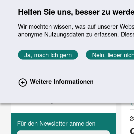
Sprung zur Servicenavigation
Sprung zur Hauptnavigation
Sprung zur Suche
Sprung zum Inhalt
Sprung zum Footer
Helfen Sie uns, besser zu werd
Wir möchten wissen, was auf unserer Websit
anonyme Nutzungsdaten zu erfassen. Diese En
Aktuelles
Themen
Sie befinden sich hier:
Ja, mach ich gern
Nein, lieber nich
Startseite
Aktuelles
Aktuelle Meldungen
Aktuelles
A
Weitere Informationen
(current)
Aktuelle Meldungen
Veranstaltungen
2
Für den Newsletter anmelden