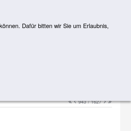
önnen. Dafür bitten wir Sie um Erlaubnis,
Suche
suchen
erster
vorheriger
nächster
letzter
943
/
1627