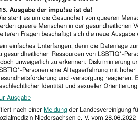
15. Ausgabe der impu!se ist da!
ie steht es um die Gesundheit von queeren Mens
erden queere Menschen in der gesundheitlichen Ve
eiteren Fragen beschäftigt sich die neue Ausgabe
ein einfaches Unterfangen, denn die Datenlage zu
u gesund­heitlichen Ressour­cen von LSBTIQ*-Person
edoch unweigerlich zu erkennen: Diskriminierung und
SBTIQ*-Personen eine Alltags­erfahrung mit hoher 
esund­heitsförderung und -versorgung reagieren. Bi
eschlechtlicher Identität und sexueller Orientieru
ur Ausgabe
itiert nach einer
Meldung
der Landesvereinigung f
ozialmedizin Niedersachsen e. V. vom 28.06.2022