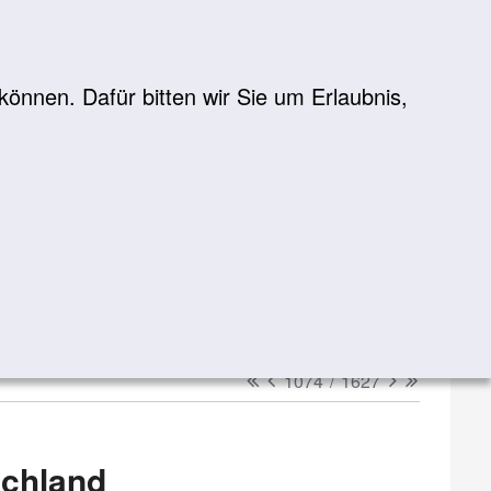
önnen. Dafür bitten wir Sie um Erlaubnis,
Suche
suchen
erster
vorheriger
nächster
letzter
1074
/
1627
schland