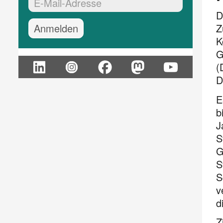
EMail-Adresse:*
D
Z
K
G
(
D
E
b
J
S
G
S
S
v
d
Z