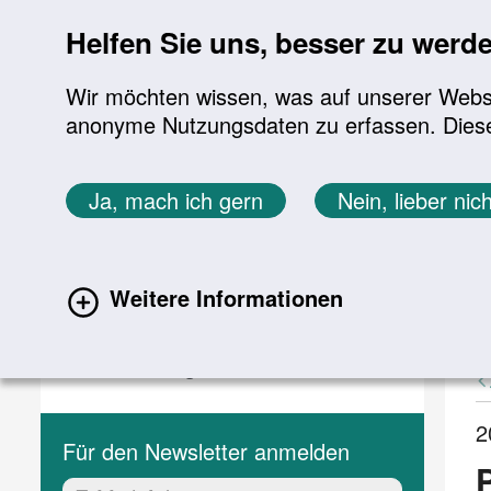
Sprung zur Servicenavigation
Sprung zur Hauptnavigation
Sprung zur Suche
Sprung zum Inhalt
Sprung zum Footer
Helfen Sie uns, besser zu werd
Wir möchten wissen, was auf unserer Websit
anonyme Nutzungsdaten zu erfassen. Diese En
Aktuelles
Themen
Sie befinden sich hier:
Ja, mach ich gern
Nein, lieber nich
Startseite
Aktuelles
Aktuelle Meldungen
Aktuelles
A
Weitere Informationen
(current)
Aktuelle Meldungen
Veranstaltungen
2
Für den Newsletter anmelden