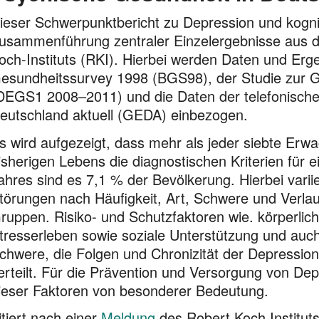
ieser Schwerpunktbericht zu Depression und kogniti
usammenführung zentraler Einzelergebnisse aus 
och-Instituts (RKI). Hierbei werden Daten und Er
esundheitssurvey 1998 (BGS98), der Studie zur 
DEGS1 2008–2011) und die Daten der telefonisch
eutschland aktuell (GEDA) einbezogen.
s wird aufgezeigt, dass mehr als jeder siebte Er
isherigen Lebens die diagnostischen Kriterien für ei
ahres sind es 7,1 % der Bevölkerung. Hierbei var
törungen nach Häufigkeit, Art, Schwere und Verlauf
ruppen. Risiko- und Schutzfaktoren wie. körperlic
tresserleben sowie soziale Unterstützung und auch 
chwere, die Folgen und Chronizität der Depression 
erteilt. Für die Prävention und Versorgung von Dep
ieser Faktoren von besonderer Bedeutung.
itiert nach einer
Meldung
des Robert Koch Institu