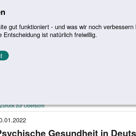
en
a
|
A+
Leichte Sprache
e gut funktioniert - und was wir noch verbessern k
tscheidung ist natürlich freiwillig.
Infomaterial
Service
t
ktuelle Meldungen
Zurück zur Übersicht
0.01.2022
Psychische Gesundheit in Deut