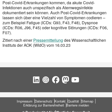
Post-Covid-Erkrankungen kommen, da akute Covid-
Infektionen auch unspezifisch als Atemwegsinfekte
dokumentiert sein können. Auch Post-Covid-Erkrankungen
lassen sich über eine Vielzahl von Symptomen codieren –
zum Beispiel Fatigue (ICDs: G93, F43, F48), Dyspnoe
(ICDs: R06, J96, F45) oder kognitive Störungen (ICDs: F06,
F07).
Zitiert nach einer
Pressemitteilung
des Wissenschaftlichen
Instituts der AOK (WIdO) vom 16.03.23
Social Bookmarks
Fußbereich
Impressum
Datenschutz
Kontakt
Qualität
Sitemap
Erklärung zur Barrierefreiheit
Barriere melden