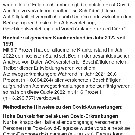
waren, in der Folge nicht unbedingt die meisten Post-Covid-
Ausfälle zu verzeichnen hatten“, so Schröder. „Diese
Auffälligkeit ist vermutlich durch Unterschiede zwischen den
Berufsgruppen hinsichtlich Alters­verteilung,
Geschlechtsverteilung und Vorerkrankungen zu erklären.“
Höchster allgemeiner Krankenstand im Jahr 2022 seit
1991
Mit 6,7 Prozent hat der allgemeine Krankenstand im Jahr
2022 den höchsten Stand seit Beginn der gesamtdeutschen
Analyse von Daten AOK-versicherter Beschäftigter erreicht.
Treiber dieser Entwicklung waren vor allem
Atemwegserkrankungen: Während im Jahr 2021 20,6
Prozent (n = 3.004.264) aller versicherten Beschäftigten
aufgrund von Atemwegserkrankungen arbeitsunfähig waren,
so hat sich diese Quote 2022 mit 41,6 Prozent
(n = 6.293.757) verdoppelt.
Methodische Hinweise zu den Covid-Auswertungen:
Hohe Dunkelziffer bei akuten Covid-Erkrankungen
Nur bei knapp der Hälfte aller durchgängig versicherten
Personen mit Post-Covid-Diagnose wurde vorab eine akute
Covid-Diagnose doku­mentiert (n = 38.723). Daraus kann