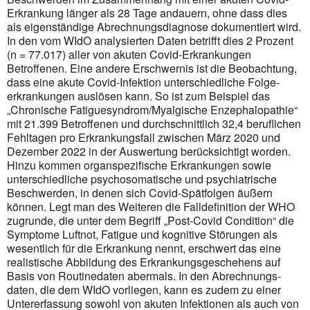
Erkrankung länger als 28 Tage andauern, ohne dass dies
als eigenständige Abrechnungs­diagnose dokumentiert wird.
In den vom WIdO analysierten Daten betrifft dies 2 Prozent
(n = 77.017) aller von akuten Covid-Erkrankungen
Betroffenen. Eine andere Erschwernis ist die Beobachtung,
dass eine akute Covid-Infektion unter­schiedliche Folge­
erkran­kungen auslösen kann. So ist zum Beispiel das
„Chronische Fatiguesyndrom/Myalgische Enzephalopathie“
mit 21.399 Betroffenen und durch­­schnittlich 32,4 beruflichen
Fehltagen pro Erkrankungsfall zwischen März 2020 und
Dezember 2022 in der Auswertung berücksichtigt worden.
Hinzu kommen organ­spezifische Erkrankungen sowie
unterschiedliche psychosomatische und psychiatrische
Beschwerden, in denen sich Covid-Spätfolgen äußern
können. Legt man des Weiteren die Falldefinition der WHO
zugrunde, die unter dem Begriff „Post-Covid Condition“ die
Symptome Luftnot, Fatigue und kognitive Störungen als
wesentlich für die Erkrankung nennt, erschwert das eine
realistische Abbildung des Erkrankungsgeschehens auf
Basis von Routinedaten abermals. In den Abrechnungs­
daten, die dem WIdO vor­liegen, kann es zudem zu einer
Untererfassung sowohl von akuten Infektionen als auch von