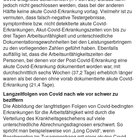
jedoch nicht geschlossen werden, dass bei der anderen
Hälfte keine akute Covid-Erkrankung vorlag. Vielmehr ist zu
vermuten, dass falsch-negative Testergebnisse,
symptomfreie bzw. nicht detektierte akute Covid-
Erkrankungen, Akut-Covid-Erkrankungszeiten von bis zu
drei Tagen Arbeitsunfähigkeit und unter­schiedliche
Dokumentationsgewohnheiten bei den Leistungs­erbrin­gern
zu den vorliegenden Zahlen geführt haben. Ebenfalls
auffällig ist, dass die Arbeits­unfähig­keitszeiten der
Personen, bei denen vor der Post-Covid-Erkrankung eine
akute Covid-Erkrankung dokumentiert worden war, mit
durchschnittlich sechs Wochen (37,2 Tage) erheblich länger
waren als bei denen ohne vorab dokumentierte akute Covid-
Erkrankung (21,4 Tage).
Langzeitfolgen von Covid nach wie vor schwer zu
beziffern
Die Abbildung der langfristigen Folgen von Covid-bedingten
Erkrankungen für die Arbeitsfähigkeit wird durch die
Verteilung des Krank­heits­geschehens auf viele
unterschiedliche Abrechnungsdiagnosen erschwert. So
spricht man beispielsweise von „Long Covid“, wenn
Beschwer­den im Zusammenhang mit einer akuten Covid-