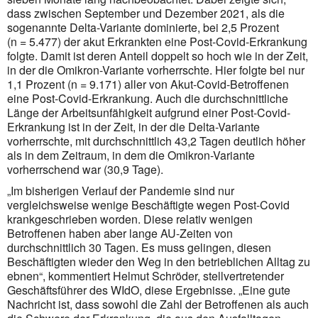
dass zwischen September und Dezember 2021, als die
sogenannte Delta-Variante dominierte, bei 2,5 Prozent
(n = 5.477) der akut Erkrankten eine Post-Covid-Erkrankung
folgte. Damit ist deren Anteil doppelt so hoch wie in der Zeit,
in der die Omikron-Variante vorherrschte. Hier folgte bei nur
1,1 Prozent (n = 9.171) aller von Akut-Covid-Betroffenen
eine Post-Covid-Erkrankung. Auch die durchschnittliche
Länge der Arbeitsunfähigkeit aufgrund einer Post-Covid-
Erkrankung ist in der Zeit, in der die Delta-Variante
vorherrschte, mit durchschnittlich 43,2 Tagen deutlich höher
als in dem Zeitraum, in dem die Omikron-Variante
vorherrschend war (30,9 Tage).
„Im bisherigen Verlauf der Pandemie sind nur
vergleichsweise wenige Beschäftigte wegen Post-Covid
krankgeschrieben worden. Diese relativ wenigen
Betroffenen haben aber lange AU-Zeiten von
durchschnittlich 30 Tagen. Es muss gelingen, diesen
Beschäftigten wieder den Weg in den betrieblichen Alltag zu
ebnen“, kommen­tiert Helmut Schröder, stellvertretender
Geschäftsführer des WIdO, diese Ergebnisse. „Eine gute
Nachricht ist, dass sowohl die Zahl der Betroffenen als auch