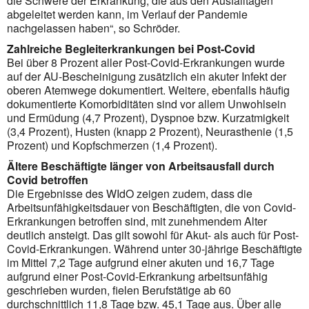
die Schwere der Erkrankung, die aus den Ausfalltagen
abgeleitet werden kann, im Verlauf der Pandemie
nachgelassen haben“, so Schröder.
Zahlreiche Begleiterkrankungen bei Post-Covid
Bei über 8 Prozent aller Post-Covid-Erkrankungen wurde
auf der AU-Bescheinigung zusätzlich ein akuter Infekt der
oberen Atemwege dokumentiert. Weitere, ebenfalls häufig
dokumentierte Komorbiditäten sind vor allem Unwohlsein
und Ermüdung (4,7 Prozent), Dyspnoe bzw. Kurzatmigkeit
(3,4 Prozent), Husten (knapp 2 Prozent), Neurasthenie (1,5
Prozent) und Kopfschmerzen (1,4 Prozent).
Ältere Beschäftigte länger von Arbeitsausfall durch
Covid betroffen
Die Ergebnisse des WIdO zeigen zudem, dass die
Arbeitsunfähigkeitsdauer von Beschäftigten, die von Covid-
Erkrankungen betroffen sind, mit zunehmendem Alter
deutlich ansteigt. Das gilt sowohl für Akut- als auch für Post-
Covid-Erkrankungen. Während unter 30-jährige Beschäf­tigte
im Mittel 7,2 Tage aufgrund einer akuten und 16,7 Tage
aufgrund einer Post-Covid-Erkrankung arbeitsunfähig
geschrieben wurden, fielen Berufstätige ab 60
durchschnittlich 11,8 Tage bzw. 45,1 Tage aus. Über alle