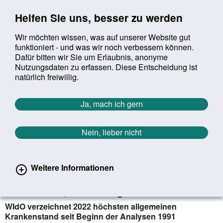
Sprung zur Servicenavigation
Sprung zur Hauptnavigation
Sprung zur Suche
Sprung zum Inhalt
Sprung zum Footer
Helfen Sie uns, besser zu werden
Wir möchten wissen, was auf unserer Website gut
funktioniert - und was wir noch verbessern können.
Suchbegriff:
Dafür bitten wir Sie um Erlaubnis, anonyme
Mob
suchen
Nutzungsdaten zu erfassen. Diese Entscheidung ist
Sie befinden sich hier:
Startseite
Aktuelles
Aktuelle Meldungen
natürlich freiwillig.
Aktuelle Meldungen
Ja, mach ich gern
Nein, lieber nicht
erster
vorheriger
nächs
letz
Zurück zur Übersicht
749
/
1627
16.03.2023
Weitere Informationen
Post-Covid-Erkrankungen: Wenige
Betroffene, aber lange Ausfallzeiten
WIdO verzeichnet 2022 höchsten allgemeinen
Krankenstand seit Beginn der Analysen 1991