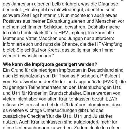
des Jahres am eigenen Leib erfahren, was die Diagnose
bedeutet. „Heute geht es mir wieder gut, aber eine sehr
schwere Zeit liegt hinter mir. Nun möchte ich auch etwas
Positives aus meiner Erkrankung ziehen und Menschen vor
meinem schlimmen Schicksal bewahren. Deshalb mache
ich mich heute stark für die HPV-Impfung. Ich kann alle
Mütter und Väter, Mädchen und Jungen nur auffordern:
Informiert euch und nutzt die Chance, die die HPV-Impfung
bietet: Sie schützt vor Krebs, das sollte man sich immer
wieder bewusstmachen."
Wie kann die Impfquote gesteigert werden?
Ein Grund für die niedrigen Impfquoten in Deutschland sind
nach Einschätzung von Dr. Thomas Fischbach, Präsident
vom Berufsverband der Kinder- und Jugendärzte (BVKJ), die
zu geringen Teilnehmerraten an den Untersuchungen U10
und U11 für Kinder im Grundschulalter. Diese werden von
vielen, nicht aber von allen Krankenkassen bezahlt. „Wir
müssen Eltern schon bei der U9 darüber informieren, dass
es weitere wichtige Untersuchungen gibt und das
zusätzliche Checkheft für die U10, U11 und J2 stärker
nutzen. Auch Krankenkassen sind aufgefordert, mehr für
diese Untersuchungen zu werben. Zudem richte ich einen