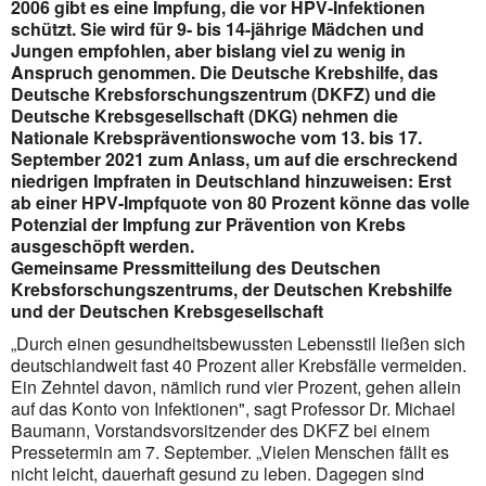
2006 gibt es eine Impfung, die vor HPV-Infektionen
schützt. Sie wird für 9- bis 14-jährige Mädchen und
Jungen empfohlen, aber bislang viel zu wenig in
Anspruch genommen. Die Deutsche Krebshilfe, das
Deutsche Krebsforschungszentrum (DKFZ) und die
Deutsche Krebsgesellschaft (DKG) nehmen die
Nationale Krebspräventionswoche vom 13. bis 17.
September 2021 zum Anlass, um auf die erschreckend
niedrigen Impfraten in Deutschland hinzuweisen: Erst
ab einer HPV-Impfquote von 80 Prozent könne das volle
Potenzial der Impfung zur Prävention von Krebs
ausgeschöpft werden.
Gemeinsame Pressmitteilung des Deutschen
Krebsforschungszentrums, der Deutschen Krebshilfe
und der Deutschen Krebsgesellschaft
„Durch einen gesundheitsbewussten Lebensstil ließen sich
deutschlandweit fast 40 Prozent aller Krebsfälle vermeiden.
Ein Zehntel davon, nämlich rund vier Prozent, gehen allein
auf das Konto von Infektionen", sagt Professor Dr. Michael
Baumann, Vorstandsvorsitzender des DKFZ bei einem
Pressetermin am 7. September. „Vielen Menschen fällt es
nicht leicht, dauerhaft gesund zu leben. Dagegen sind