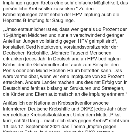
Impfungen gegen Krebs eine sehr einfache Möglichkeit, das
persönliche Krebsrisiko zu senken." Zu den
Krebsimpfungen zählt neben der HPV-Impfung auch die
Hepatitis-B-Impfung für Säuglinge.
„Umso erstaunlicher ist es, dass weniger als 50 Prozent der
15-jährigen Mädchen und nur ein verschwindend geringer
Anteil an Jungen vollständig gegen HPV geimpft sind",
konstatiert Gerd Nettekoven, Vorstandsvorsitzender der
Deutschen Krebshilfe. „Mehrere Tausend Menschen
erkranken jedes Jahr in Deutschland an HPV-bedingtem
Krebs, der die Gebärmutter aber auch zum Beispiel den
Penis oder den Mund-Rachen-Raum betreffen kann. Das
wäre vermeidbar, wenn wir eine Impfquote von 80 Prozent
erreichen. Andere Länder machen uns dies mit Erfolg vor. In
Deutschland fehlt es bislang an Strukturen und Strategien,
die Kinder und Eltern automatisch an die Impfung erinnern."
Anlässlich der Nationalen Krebspräventionswoche
informieren Deutsche Krebshilfe und DKFZ jedes Jahr über
vermeidbare Krebsrisikofaktoren. Unter dem Motto „Pikst
kurz, schützt lang – mach dich stark gegen Krebs!" steht vom
13. bis 17. September 2021 das Thema „Impfen gegen