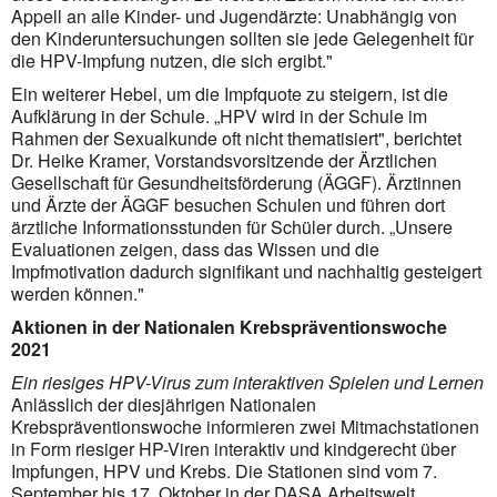
Appell an alle Kinder- und Jugendärzte: Unabhängig von
den Kinderuntersuchungen sollten sie jede Gelegenheit für
die HPV-Impfung nutzen, die sich ergibt."
Ein weiterer Hebel, um die Impfquote zu steigern, ist die
Aufklärung in der Schule. „HPV wird in der Schule im
Rahmen der Sexualkunde oft nicht thematisiert", berichtet
Dr. Heike Kramer, Vorstandsvorsitzende der Ärztlichen
Gesellschaft für Gesundheitsförderung (ÄGGF). Ärztinnen
und Ärzte der ÄGGF besuchen Schulen und führen dort
ärztliche Informationsstunden für Schüler durch. „Unsere
Evaluationen zeigen, dass das Wissen und die
Impfmotivation dadurch signifikant und nachhaltig gesteigert
werden können."
Aktionen in der Nationalen Krebspräventionswoche
2021
Ein riesiges HPV-Virus zum interaktiven Spielen und Lernen
Anlässlich der diesjährigen Nationalen
Krebspräventionswoche informieren zwei Mitmachstationen
in Form riesiger HP-Viren interaktiv und kindgerecht über
Impfungen, HPV und Krebs. Die Stationen sind vom 7.
September bis 17. Oktober in der DASA Arbeitswelt