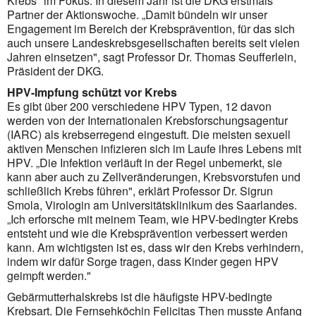
Krebs" im Fokus. In diesem Jahr ist die DKG erstmals
Partner der Aktionswoche. „Damit bündeln wir unser
Engagement im Bereich der Krebsprävention, für das sich
auch unsere Landeskrebsgesellschaften bereits seit vielen
Jahren einsetzen", sagt Professor Dr. Thomas Seufferlein,
Präsident der DKG.
HPV-Impfung schützt vor Krebs
Es gibt über 200 verschiedene HPV Typen, 12 davon
werden von der Internationalen Krebsforschungsagentur
(IARC) als krebserregend eingestuft. Die meisten sexuell
aktiven Menschen infizieren sich im Laufe ihres Lebens mit
HPV. „Die Infektion verläuft in der Regel unbemerkt, sie
kann aber auch zu Zellveränderungen, Krebsvorstufen und
schließlich Krebs führen", erklärt Professor Dr. Sigrun
Smola, Virologin am Universitätsklinikum des Saarlandes.
„Ich erforsche mit meinem Team, wie HPV-bedingter Krebs
entsteht und wie die Krebsprävention verbessert werden
kann. Am wichtigsten ist es, dass wir den Krebs verhindern,
indem wir dafür Sorge tragen, dass Kinder gegen HPV
geimpft werden."
Gebärmutterhalskrebs ist die häufigste HPV-bedingte
Krebsart. Die Fernsehköchin Felicitas Then musste Anfang