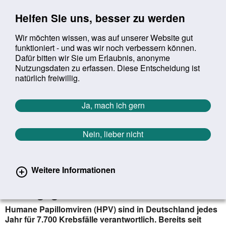
Sprung zur Servicenavigation
Sprung zur Hauptnavigation
Sprung zur Suche
Sprung zum Inhalt
Sprung zum Footer
Helfen Sie uns, besser zu werden
Wir möchten wissen, was auf unserer Website gut
funktioniert - und was wir noch verbessern können.
Suchbegriff:
Dafür bitten wir Sie um Erlaubnis, anonyme
Mob
suchen
Nutzungsdaten zu erfassen. Diese Entscheidung ist
Sie befinden sich hier:
Startseite
Aktuelles
Aktuelle Meldungen
natürlich freiwillig.
Aktuelle Meldungen
Ja, mach ich gern
Nein, lieber nicht
erster
vorheriger
nächs
letz
Zurück zur Übersicht
1199
/
1627
07.09.2021
Weitere Informationen
Pikst kurz, schützt lang - Mach dich
stark gegen Krebs!
Humane Papillomviren (HPV) sind in Deutschland jedes
Jahr für 7.700 Krebsfälle verantwortlich. Bereits seit