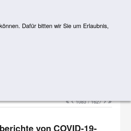
önnen. Dafür bitten wir Sie um Erlaubnis,
Suche
suchen
erster
vorheriger
nächster
letzter
1083
/
1627
berichte von COVID-19-