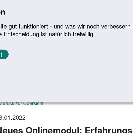
en
a
|
A+
Leichte Sprache
e gut funktioniert - und was wir noch verbessern k
tscheidung ist natürlich freiwillig.
Infomaterial
Service
t
ktuelle Meldungen
Zurück zur Übersicht
3.01.2022
Neues Onlinemodul: Erfahrungs