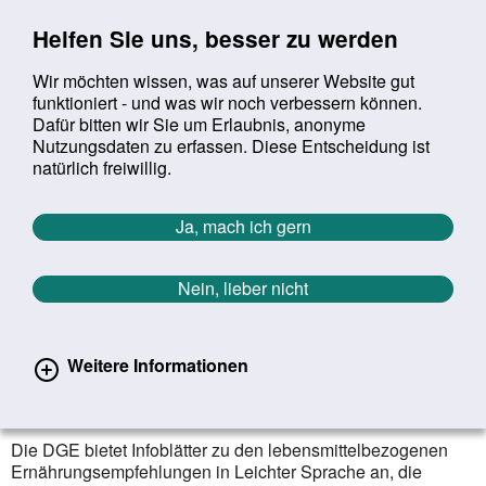
Sprung zur Servicenavigation
Sprung zur Hauptnavigation
Sprung zur Suche
Sprung zum Inhalt
Sprung zum Footer
Helfen Sie uns, besser zu werden
Wir möchten wissen, was auf unserer Website gut
funktioniert - und was wir noch verbessern können.
Suchbegriff:
Dafür bitten wir Sie um Erlaubnis, anonyme
Mob
suchen
Nutzungsdaten zu erfassen. Diese Entscheidung ist
Sie befinden sich hier:
Startseite
Aktuelles
Aktuelle Meldungen
natürlich freiwillig.
Aktuelle Meldungen
Ja, mach ich gern
Nein, lieber nicht
erster
vorheriger
nächs
letz
Zurück zur Übersicht
86
/
1627
11.12.2025
Weitere Informationen
Neues Infoblatt in Leichter Sprache
zu Alkohol
Die DGE bietet Infoblätter zu den lebensmittelbezogenen
Ernährungsempfehlungen in Leichter Sprache an, die