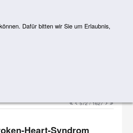
önnen. Dafür bitten wir Sie um Erlaubnis,
Suche
suchen
erster
vorheriger
nächster
letzter
572
/
1627
Broken-Heart-Syndrom