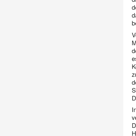
d
d
b
V
M
d
e
K
z
d
S
D
I
v
D
H