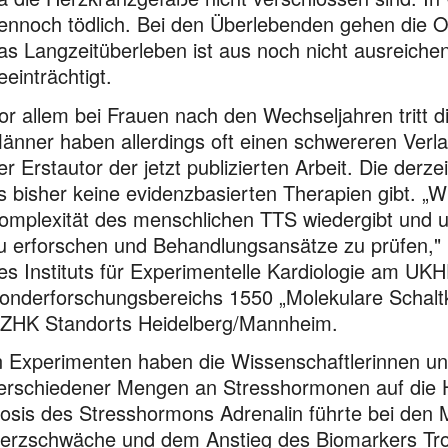
ennoch tödlich. Bei den Überlebenden gehen die 
as Langzeitüberleben ist aus noch nicht ausreich
eeinträchtigt.
or allem bei Frauen nach den Wechseljahren tritt d
änner haben allerdings oft einen schwereren Verlau
er Erstautor der jetzt publizierten Arbeit. Die derz
s bisher keine evidenzbasierten Therapien gibt. „W
omplexität des menschlichen TTS wiedergibt und u
u erforschen und Behandlungsansätze zu prüfen," b
es Instituts für Experimentelle Kardiologie am UK
onderforschungsbereichs 1550 „Molekulare Schalt
ZHK Standorts Heidelberg/Mannheim.
n Experimenten haben die Wissenschaftlerinnen un
erschiedener Mengen an Stresshormonen auf die H
osis des Stresshormons Adrenalin führte bei den 
erzschwäche und dem Anstieg des Biomarkers Trop