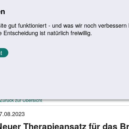
en
a
|
A+
Leichte Sprache
e gut funktioniert - und was wir noch verbessern k
tscheidung ist natürlich freiwillig.
Infomaterial
Service
t
ktuelle Meldungen
Zurück zur Übersicht
7.08.2023
Neuer Therapieansatz für das 