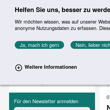
Sprung zur Servicenavigation
Sprung zur Hauptnavigation
Sprung zur Suche
Sprung zum Inhalt
Sprung zum Footer
Helfen Sie uns, besser zu werd
Wir möchten wissen, was auf unserer Websit
anonyme Nutzungsdaten zu erfassen. Diese En
Aktuelles
Themen
Sie befinden sich hier:
Ja, mach ich gern
Nein, lieber nich
Startseite
Aktuelles
Aktuelle Meldungen
Aktuelles
A
Weitere Informationen
(current)
Aktuelle Meldungen
Veranstaltungen
0
Für den Newsletter anmelden