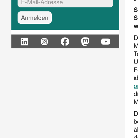
EMail-Adresse:*
S
S
w
D
M
T
U
F
i
o
d
M
D
b
ä
d