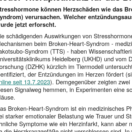
tresshormone können Herzschäden wie das Br
yndrom) verursachen. Welcher entzündungsaus
urde jetzt erforscht.
ie schädigenden Auswirkungen von Stresshormone
echanismen beim Broken-Heart-Syndrom - medizin
akotsubo-Syndrom (TTS) - haben Wissenschaftleri
niversitätsklinikums Heidelberg (UKHD) und vom D
orschung (DZHK) kürzlich im Tiermodell untersuch
dentifiziert, der Entzündungen im Herzen fördert (
nline seit 13.7.2023
). Demgegenüber zeigten zwei
iesen Signalweg hemmen, in Experimenten eine sc
äuse.
as Broken-Heart-Syndrom ist ein medizinisches P
ei starker emotionaler Belastung wie Trauer und St
hnliche Symptome wie ein Herzinfarkt, kann aber n
a die Herzkranzgefäße nicht verschlossen sind. In