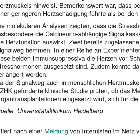
erzmuskels hinweist. Bemerkenswert war, dass be
iner geringeren Herzschädigung führte als bei de
ie molekularen Analysen zeigten, dass die Stres
nsbesondere die Calcineurin-abhängige Signalkaskad
ie Herzfunktion auswirkt. Zwei bereits zugelasse
ignalweg hemmen. In einer Reihe an Experimenten
iese beiden Immunsuppressiva die Herzen vor Sch
tresshormonen ausgesetzt sind. Zudem konnte da
erlängert werden.
a der Signalweg auch in menschlichen Herzmuskelz
ZHK geförderte klinische Studie prüfen, ob das M
rgantransplantationen eingesetzt wird, sich für di
uelle: Universitätsklinikum Heidelberg
itiert nach einer
Meldung
von Internisten im Netz 