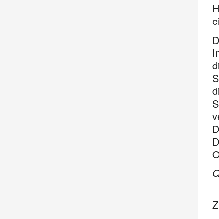
H
e
D
I
d
S
d
S
v
D
D
O
Q
Z