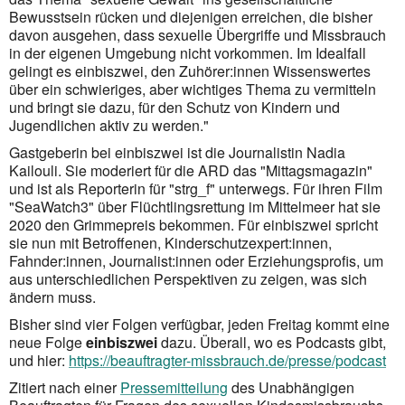
Bewusstsein rücken und diejenigen erreichen, die bisher
davon ausgehen, dass sexuelle Übergriffe und Missbrauch
in der eigenen Umgebung nicht vorkommen. Im Idealfall
gelingt es einbiszwei, den Zuhörer:innen Wissenswertes
über ein schwieriges, aber wichtiges Thema zu vermitteln
und bringt sie dazu, für den Schutz von Kindern und
Jugendlichen aktiv zu werden."
Gastgeberin bei einbiszwei ist die Journalistin Nadia
Kailouli. Sie moderiert für die ARD das "Mittags­magazin"
und ist als Reporterin für "strg_f" unterwegs. Für ihren Film
"SeaWatch3" über Flüchtlingsrettung im Mittelmeer hat sie
2020 den Grimmepreis bekommen. Für einbiszwei spricht
sie nun mit Betroffenen, Kinderschutzexpert:innen,
Fahnder:innen, Journalist:innen oder Erziehungsprofis, um
aus unterschied­lichen Perspektiven zu zeigen, was sich
ändern muss.
Bisher sind vier Folgen verfügbar, jeden Freitag kommt eine
neue Folge
einbiszwei
dazu. Überall, wo es Podcasts gibt,
und hier:
https://beauftragter-missbrauch.de/presse/podcast
Zitiert nach einer
Pressemitteilung
des Unabhängigen