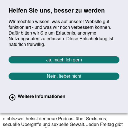
Sprung zur Servicenavigation
Sprung zur Hauptnavigation
Sprung zur Suche
Sprung zum Inhalt
Sprung zum Footer
Helfen Sie uns, besser zu werden
Wir möchten wissen, was auf unserer Website gut
funktioniert - und was wir noch verbessern können.
Suchbegriff:
Dafür bitten wir Sie um Erlaubnis, anonyme
Mob
suchen
Nutzungsdaten zu erfassen. Diese Entscheidung ist
Sie befinden sich hier:
Startseite
Aktuelles
Aktuelle Meldungen
natürlich freiwillig.
Aktuelle Meldungen
Ja, mach ich gern
Nein, lieber nicht
erster
vorheriger
nächs
letz
Zurück zur Übersicht
1087
/
1627
13.01.2022
Weitere Informationen
Neuer Podcast "einbiszwei" zu
sexueller Gewalt gestartet
einbiszwei heisst der neue Podcast über Sexismus,
sexuelle Übergriffe und sexuelle Gewalt. Jeden Freitag gibt