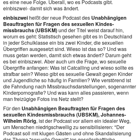
es eine neue Folge. Überall, wo es Podcasts gibt.
einbiszwei- damit sich was ändert.
einbiszwei
heißt der neue Podcast des
Unabhängigen
Beauftragten für Fragen des sexuellen Kindes­
missbrauchs (UBSKM)
und der Titel weist darauf hin,
worum es geht: Statistisch gesehen gibt es in Deutschland
in jeder Schulklasse ein bis zwei Kinder, die sexuellen
Übergriffen ausgesetzt sind. Wieso ist das so? Und was
muss getan werden, damit sich etwas ändert? Darum geht
es bei einbiszwei. Aber auch um die Frage, wo sexuelle
Übergriffe anfangen: Was ist Catcalling und wieso sollte es
strafbar sein? Wieso gibt es sexuelle Gewalt gegen Kinder
und Jugendliche so häufig in Familien? Wie verstörend ist
die Fahndung nach Missbrauchsdarstellungen, sogenannter
Kinderpornografie? Und was kann alles passie­ren, wenn
man freizügige Fotos ins Netz stellt?
Für den
Unabhängigen Beauftragten für Fragen des
sexuellen Kindesmissbrauchs (UBSKM), Johannes-
Wilhelm Rörig
, ist der Podcast vor allem ein idealer Weg,
um Menschen niedrigschwellig zu sensibilisieren: "Der
Podcast soll mit klugen Gästen und ohne Skandalisierung
das Thema "sexuelle Gewalt" ins gesellschaftliche