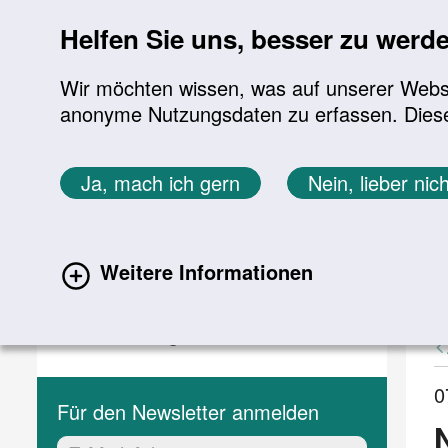
Sprung zur Servicenavigation
Sprung zur Hauptnavigation
Sprung zur Suche
Sprung zum Inhalt
Sprung zum Footer
Helfen Sie uns, besser zu werd
Wir möchten wissen, was auf unserer Websit
anonyme Nutzungsdaten zu erfassen. Diese En
Aktuelles
Themen
Sie befinden sich hier:
Ja, mach ich gern
Nein, lieber nich
Startseite
Aktuelles
Aktuelle Meldungen
Aktuelles
A
Weitere Informationen
(current)
Aktuelle Meldungen
Veranstaltungen
0
Für den Newsletter anmelden