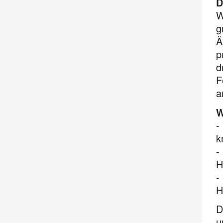
D
W
g
Ä
p
d
F
a
W
-
k
-
H
-
H
D
u