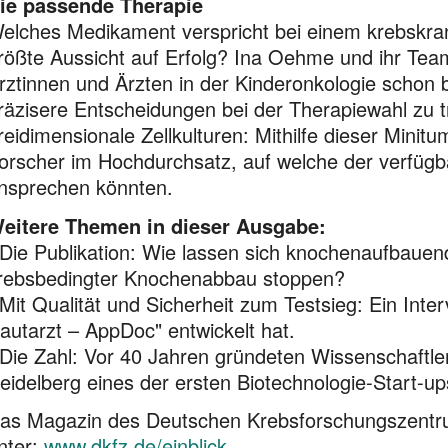
ie passende Therapie
elches Medikament verspricht bei einem krebskrank
rößte Aussicht auf Erfolg? Ina Oehme und ihr Tea
rztinnen und Ärzten in der Kinderonkologie schon b
räzisere Entscheidungen bei der Therapiewahl zu tr
reidimensionale Zellkulturen: Mithilfe dieser Mini
orscher im Hochdurchsatz, auf welche der verfügba
nsprechen könnten.
eitere Themen in dieser Ausgabe:
 Die Publikation: Wie lassen sich knochenaufbauen
rebsbedingter Knochenabbau stoppen?
 Mit Qualität und Sicherheit zum Testsieg: Ein Inter
autarzt – AppDoc" entwickelt hat.
 Die Zahl: Vor 40 Jahren gründeten Wissenschaftl
eidelberg eines der ersten Biotechnologie-Start-up
as Magazin des Deutschen Krebsforschungszentru
nter:
www.dkfz.de/einblick