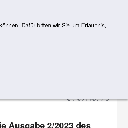
önnen. Dafür bitten wir Sie um Erlaubnis,
Suche
suchen
erster
vorheriger
nächster
letzter
622
/
1627
ie Ausgabe 2/2023 des