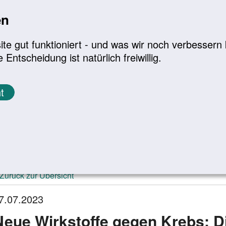
en
a
|
A+
Leichte Sprache
e gut funktioniert - und was wir noch verbessern k
tscheidung ist natürlich freiwillig.
Infomaterial
Service
t
ktuelle Meldungen
Zurück zur Übersicht
7.07.2023
Neue Wirkstoffe gegen Krebs: D