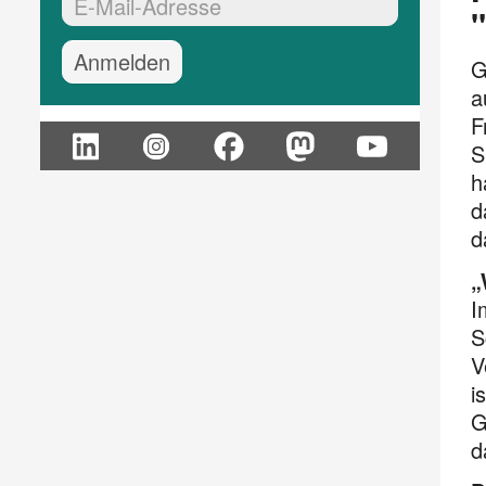
EMail-Adresse:*
"
G
a
F
S
h
d
d
„
I
S
V
i
G
d