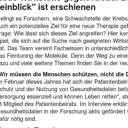
einblick" ist erschienen
elingt es Forschern, eine Schwachstelle der Krebsz
uch ein potenzielles Ziel für eine neue Therapie ge
rage: Wie lässt sich dieses Ziel angreifen? Hier 
piel, die sich auf die Suche nach geeigneten Wirks
at. Das Team vereint Fachwissen in unterschiedlich
as Feintuning der Moleküle. Denn der Weg zu eine
azu und viele weitere Themen finden Sie in der ne
Wir müssen die Menschen schützen, nicht die D
m Februar dieses Jahres hat sich der Patientenbe
chutz und der Nutzung von Gesundheitsdaten befa
ersorgung essenziell und können Leben retten", s
st Mitglied des Patientenbeirats. Im Interview erkl
esundheitsdaten in der Forschung aktiv gefördert
afür nötig sind.