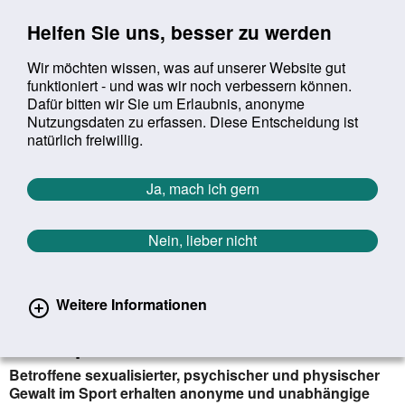
Sprung zur Servicenavigation
Sprung zur Hauptnavigation
Sprung zur Suche
Sprung zum Inhalt
Sprung zum Footer
Helfen Sie uns, besser zu werden
Wir möchten wissen, was auf unserer Website gut
funktioniert - und was wir noch verbessern können.
Suchbegriff:
Dafür bitten wir Sie um Erlaubnis, anonyme
Mob
suchen
Nutzungsdaten zu erfassen. Diese Entscheidung ist
Sie befinden sich hier:
Startseite
Aktuelles
Aktuelle Meldungen
natürlich freiwillig.
Aktuelle Meldungen
Ja, mach ich gern
Nein, lieber nicht
erster
vorheriger
nächs
letz
Zurück zur Übersicht
595
/
1627
20.07.2023
Weitere Informationen
Neue unabhängige Ansprechstelle
Safe Sport
Betroffene sexualisierter, psychischer und physischer
Gewalt im Sport erhalten anonyme und unabhängige