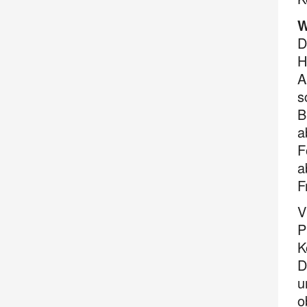
W
D
H
A
s
B
a
F
a
F
V
P
K
D
u
o