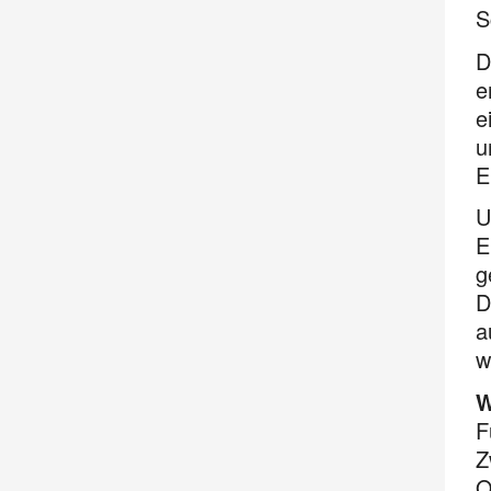
S
D
e
e
u
E
U
E
g
D
a
w
W
F
Z
O