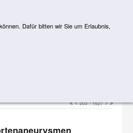
önnen. Dafür bitten wir Sie um Erlaubnis,
Suche
suchen
erster
vorheriger
nächster
letzter
203
/
1627
Aortenaneurysmen