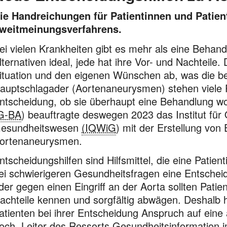
ie Handreichungen für Patientinnen und Patient
weitmeinungsverfahrens.
ei vielen Krankheiten gibt es mehr als eine Behandl
lternativen ideal, jede hat ihre Vor- und Nachteile
ituation und den eigenen Wünschen ab, was die be
auptschlagader (Aortenaneurysmen) stehen viele P
ntscheidung, ob sie überhaupt eine Behandlung 
G-BA
) beauftragte deswegen 2023 das Institut für Q
esundheitswesen
(IQWiG
) mit der Erstellung von 
ortenaneurysmen.
ntscheidungshilfen sind Hilfsmittel, die eine Patien
ei schwierigeren Gesundheitsfragen eine Entscheid
der gegen einen Eingriff an der Aorta sollten Patie
achteile kennen und sorgfältig abwägen. Deshalb 
atienten bei ihrer Entscheidung Anspruch auf eine 
och, Leiter des Ressorts Gesundheitsinformation 