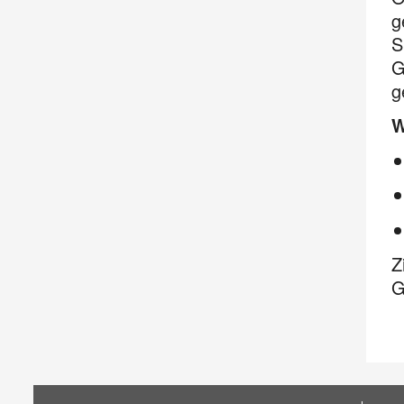
g
S
G
g
W
Z
G