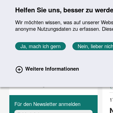
Sprung zur Servicenavigation
Sprung zur Hauptnavigation
Sprung zur Suche
Sprung zum Inhalt
Sprung zum Footer
Helfen Sie uns, besser zu werd
Wir möchten wissen, was auf unserer Websit
anonyme Nutzungsdaten zu erfassen. Diese En
Aktuelles
Themen
Sie befinden sich hier:
Ja, mach ich gern
Nein, lieber nich
Startseite
Aktuelles
Aktuelle Meldungen
Aktuelles
A
Weitere Informationen
(current)
Aktuelle Meldungen
Veranstaltungen
1
Für den Newsletter anmelden