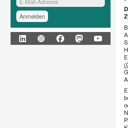
EMail-Adresse:*
D
Z
B
A
S
H
E
(
G
A
E
b
o
N
P
K