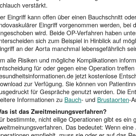
chlauch verstärkt.
er Eingriff kann offen über einen Bauchschnitt ode
ndovaskulärer Eingriff vorgenommen werden, bei d
ingeschoben wird. Beide OP-Verfahren haben unters
nterscheiden sich zum Beispiel in Hinblick auf mög
ingriff an der Aorta manchmal lebensgefährlich sei
m alle Risiken und mögliche Komplikationen infor
ntscheidung für oder gegen eine Operation treffen 
esundheitsinformationen.de jetzt kostenlose Ent
ownload zur Verfügung. Sie können von Patientinn
usgedruckt für Gespräche genutzt werden. Die Ents
eitere Informationen zu
Bauch
- und
Brustaorten
-A
as ist das Zweitmeinungsverfahren?
ür bestimmte, nicht eilige Operationen gibt es ein 
weitmeinungsverfahren. Das bedeutet: Wenn eine Är
perationen empfiehlt, muss sie oder er auf das Re