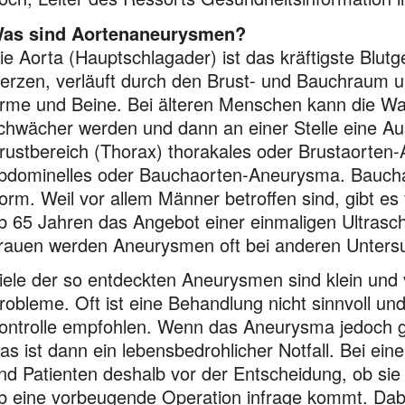
as sind Aortenaneurysmen?
ie Aorta (Hauptschlagader) ist das kräftigste Blu
erzen, verläuft durch den Brust- und Bauchraum und
rme und Beine. Bei älteren Menschen kann die Wa
chwächer werden und dann an einer Stelle eine Aus
rustbereich (Thorax) thorakales oder Brustaorte
bdominelles oder Bauchaorten-Aneurysma. Baucha
orm. Weil vor allem Männer betroffen sind, gibt es
b 65 Jahren das Angebot einer einmaligen Ultrasc
rauen werden Aneurysmen oft bei anderen Unters
iele der so entdeckten Aneurysmen sind klein und
robleme. Oft ist eine Behandlung nicht sinnvoll und
ontrolle empfohlen. Wenn das Aneurysma jedoch gr
as ist dann ein lebensbedrohlicher Notfall. Bei e
nd Patienten deshalb vor der Entscheidung, ob sie 
b eine vorbeugende Operation infrage kommt. Dabei