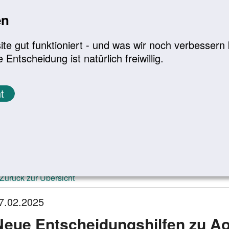
en
a
|
A+
Leichte Sprache
e gut funktioniert - und was wir noch verbessern k
tscheidung ist natürlich freiwillig.
Infomaterial
Service
t
ktuelle Meldungen
Zurück zur Übersicht
7.02.2025
Neue Entscheidungshilfen zu 