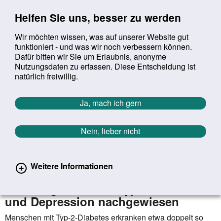
Sprung zur Servicenavigation
Sprung zur Hauptnavigation
Sprung zur Suche
Sprung zum Inhalt
Sprung zum Footer
Helfen Sie uns, besser zu werden
Wir möchten wissen, was auf unserer Website gut
funktioniert - und was wir noch verbessern können.
Suchbegriff:
Dafür bitten wir Sie um Erlaubnis, anonyme
Mob
suchen
Nutzungsdaten zu erfassen. Diese Entscheidung ist
Sie befinden sich hier:
Startseite
Aktuelles
Aktuelle Meldungen
natürlich freiwillig.
Aktuelle Meldungen
Ja, mach ich gern
Nein, lieber nicht
erster
vorheriger
nächs
letz
Zurück zur Übersicht
1471
/
1627
15.09.2020
Weitere Informationen
Mög­li­che Ur­sa­che für den Zu­sam­
men­hang zwi­schen Typ-2-Dia­be­tes
und De­pres­si­on nach­ge­wie­sen
Menschen mit Typ-2-Diabetes erkranken etwa doppelt so