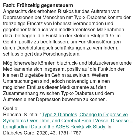
Fazit: Frühzeitig gegensteuern
Angesichts des erhöhten Risikos für das Auftreten von
Depressionen bei Menschen mit Typ-2-Diabetes könnte der
frühzeitige Einsatz von lebensstilverändernden und
gegebenenfalls auch von medikamentösen Maßnahmen
dazu beitragen, die Funktion der kleinen Blutgefäße im
Gehirn positiv zu beeinflussen, um Funktionsstörungen
durch Durchblutungseinschränkungen zu vermindern,
schlussfolgert das Forschungs­team.
Möglicherweise könnten blutdruck- und blutzuckersenkende
Medikamente sich insgesamt positiv auf die Funktion der
kleinen Blutgefäße im Gehirn auswirken. Weitere
Untersuchungen sind jedoch notwendig um einen
möglichen Einfluss dieser Medikamente auf den
Zusammenhang zwischen Typ-2-Diabetes und dem
Auftreten einer Depression bewerten zu können.
Quelle:
Rensma, S. et al.:
Type 2 Diabetes, Change in Depressive
Symptoms Over Time, and Cerebral Small Vessel Disease –
Longitudinal Data of the AGES-Reykjavik Study.
In:
Diabetes Care, 2020, 43: 1781-1787