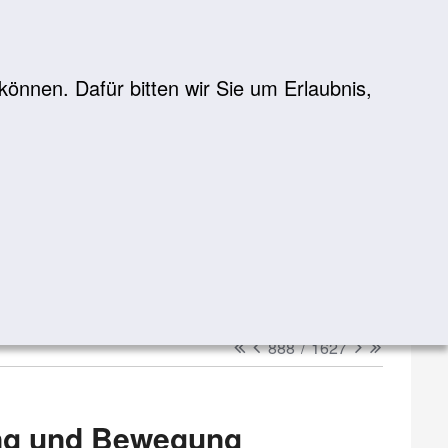
önnen. Dafür bitten wir Sie um Erlaubnis,
Suche
suchen
erster
vorheriger
nächster
letzter
888
/
1627
ng und Bewegung