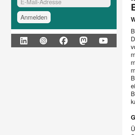
EMail-Adresse:*
W
B
D
v
m
m
m
B
e
B
k
G
Ü