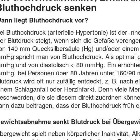
Bluthochdruck senken
ann liegt Bluthochdruck vor?
ei Bluthochdruck (arterielle Hypertonie) ist der In
er Blutdruck steigt, wenn sich die Gefäße verenge
on 140 mm Quecksilbersäule (Hg) und/oder einem u
mHg spricht man von Bluthochdruck. Als optimal g
mHg und von diastolisch < 80 mmHg. Ein erhöhter 
mHg, bei Personen über 80 Jahren unter 160/90 
lutdruck wird oft nur zufällig entdeckt, z. B. nach
inem Schlaganfall oder Herzinfarkt. Denn viele M
eschwerden, die sie diesem direkt zuordnen könn
ann dazu beitragen, dass der Bluthochdruck früh e
ewichtsabnahme senkt Blutdruck bei Übergew
bergewicht spielt neben körperlicher Inaktivität,