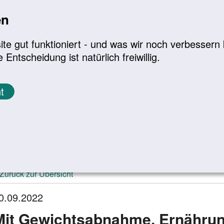
en
a
|
A+
Leichte Sprache
e gut funktioniert - und was wir noch verbessern k
tscheidung ist natürlich freiwillig.
Infomaterial
Service
t
ktuelle Meldungen
Zurück zur Übersicht
0.09.2022
Mit Gewichtsabnahme, Ernähru