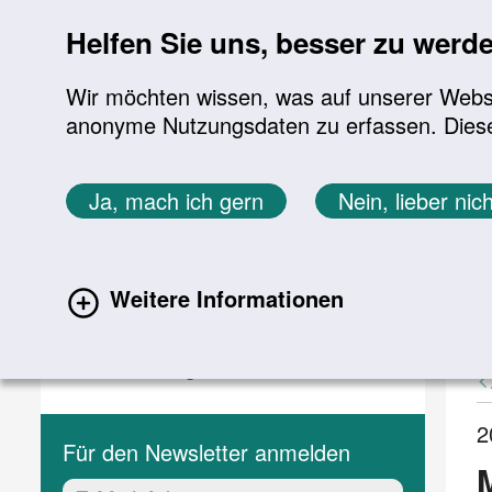
Sprung zur Servicenavigation
Sprung zur Hauptnavigation
Sprung zur Suche
Sprung zum Inhalt
Sprung zum Footer
Helfen Sie uns, besser zu werd
Wir möchten wissen, was auf unserer Websit
anonyme Nutzungsdaten zu erfassen. Diese En
Aktuelles
Themen
Sie befinden sich hier:
Ja, mach ich gern
Nein, lieber nich
Startseite
Aktuelles
Aktuelle Meldungen
Aktuelles
A
Weitere Informationen
(current)
Aktuelle Meldungen
Veranstaltungen
2
Für den Newsletter anmelden