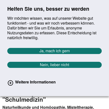
Sprung zur Servicenavigation
Sprung zur Hauptnavigation
Sprung zur Suche
Sprung zum Inhalt
Sprung zum Footer
Helfen Sie uns, besser zu werden
Wir möchten wissen, was auf unserer Website gut
funktioniert - und was wir noch verbessern können.
Suchbegriff:
Dafür bitten wir Sie um Erlaubnis, anonyme
Mob
suchen
Nutzungsdaten zu erfassen. Diese Entscheidung ist
Sie befinden sich hier:
Startseite
Aktuelles
Aktuelle Meldungen
natürlich freiwillig.
Aktuelle Meldungen
Ja, mach ich gern
Nein, lieber nicht
erster
vorheriger
nächs
letz
Zurück zur Übersicht
1225
/
1627
03.08.2021
Weitere Informationen
"Mir wurde da was empfohlen..." -
Methoden jenseits der
"Schulmedizin"
Naturheilkunde und Homöopathie, Misteltherapie,