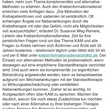
haben, mehr zum Thema komplementäre und alternative
Methoden zu erfahren. Auch den Krebsinformationsdienst
erreichen viele Anfragen dazu. „Die Motivation der
Krebspatientinnen und -patienten ist verständlich. Oft
schwingen Ängste vor Nebenwirkungen durch die
Krebstherapie mit oder das Gefühl, nicht alle Möglichkeiten
voll auszuschöpfen", erläutert Dr. Susanne Weg-Remers,
Leiterin des Krebsinformationsdienstes. Zeit für Ihre
persönlichen Fragen rund um das Thema KAM und alle
Fragen zu Krebs nehmen sich Ärztinnen und Ärzte seit 35
Jahren kostenlos – telefonisch täglich unter 0800-420 30 40
und per E-Mail unter
krebsinformationsdienst(at)dkfz.de
. Der
Einsatz von alternativen Methoden ist problematisch, wenn
deswegen auf eine empfohlene Standardtherapie verzichtet
wird. Und auch wenn sie komplementär zur eigentlichen
Behandlung angewendet werden, kann es beispielsweise
aufgrund von Wechselwirkungen mit der Standardtherapie
zu Wirkungsabschwächung oder verstärkten
Nebenwirkungen kommen. „Daher ist es wichtig, im
Arztgespräch offen über KAM zu sprechen. Machen Sie
deutlich, warum Sie noch etwas Zusätzliches tun möchten
oder nach einer Alternative zu Ihrer bisherigen Therapie
suchen. Nennen Sie Beispiele für komplementäre und