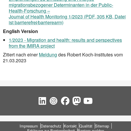
migrationsbezogener Determinanten in der Public-
Health-Forschung –
Journal of Health Monitoring 1/2023 (PDF, 305 KB, Datei
ist barrierefrei⁄barrierearm)
English Version
1/2023 - Migration and health: results and perspectives
from the IMIRA project
Zitiert nach einer
Meldung
des Robert Koch-Institutes vom
21.03.2023
Social Bookmarks
Fußbereich
Impressum
Datenschutz
Kontakt
Qualität
Sitemap
Erklärung zur Barrierefreiheit
Barriere melden