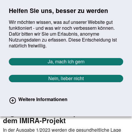
Sprung zur Servicenavigation
Sprung zur Hauptnavigation
Sprung zur Suche
Sprung zum Inhalt
Sprung zum Footer
Helfen Sie uns, besser zu werden
Wir möchten wissen, was auf unserer Website gut
funktioniert - und was wir noch verbessern können.
Suchbegriff:
Dafür bitten wir Sie um Erlaubnis, anonyme
Mob
suchen
Nutzungsdaten zu erfassen. Diese Entscheidung ist
Sie befinden sich hier:
Startseite
Aktuelles
Aktuelle Meldungen
natürlich freiwillig.
Aktuelle Meldungen
Ja, mach ich gern
Nein, lieber nicht
erster
vorheriger
nächs
letz
Zurück zur Übersicht
740
/
1627
22.03.2023
Weitere Informationen
Migration und Gesundheit:
Ergebnisse und Perspektiven aus
dem IMIRA-Projekt
In der Ausgabe 1/2023 werden die gesundheitliche Lage