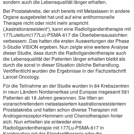
sondern auch die Lebensqualität länger erhalten.
Bei Prostatakrebs, der sich bereits mit Metastasen in andere
Organe ausgebreitet hat und auf eine antihormonelle
Therapie nicht oder nicht mehr anspricht
(„kastrationsresistent“), kann eine Radioligandentherapie mit
177Lutetium(177Lu)-PSMA-617 die Überlebensaussichten
verbessern. Das hatten die ersten Auswertungen der Phase
3-Studie VISION ergeben. Nun zeigte eine weitere Analyse
dieser Studie, dass durch die Radioligandentherapie auch
die Lebensqualität der Patienten länger erhalten bleibt als
durch die sonst in dieser Situation übliche Behandlung.
Veröffentlicht wurden die Ergebnisse in der Fachzeitschrift
Lancet Oncology.
Für die Teilnahme an der Studie wurden in 84 Krebszentren
in neun Ländern Nordamerikas und Europas insgesamt 581
Patienten ab 18 Jahren gewonnen. Sie litten an
voranschreitendem metastasiertem kastrationsresistentem
Prostatakrebs und hatten schon diverse Therapien mit
Androgenrezeptor-Hemmern und Chemotherapien hinter
sich. Nun erhielten sie entweder eine
Radioligandentherapie mit 177Lu-PSMA-617 in
Kombination mit der Standardtherapie oder die