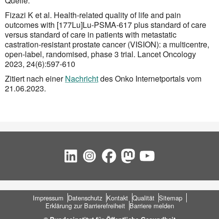
Quelle:
Fizazi K et al. Health-related quality of life and pain
outcomes with [177Lu]Lu-PSMA-617 plus standard of care
versus standard of care in patients with metastatic
castration-resistant prostate cancer (VISION): a multicentre,
open-label, randomised, phase 3 trial. Lancet Oncology
2023, 24(6):597-610
Zitiert nach einer
Nachricht
des Onko Internetportals vom
21.06.2023.
Social Bookmarks
Fußbereich
Impressum
Datenschutz
Kontakt
Qualität
Sitemap
Erklärung zur Barrierefreiheit
Barriere melden