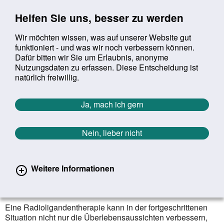
Sprung zur Servicenavigation
Sprung zur Hauptnavigation
Sprung zur Suche
Sprung zum Inhalt
Sprung zum Footer
Helfen Sie uns, besser zu werden
Wir möchten wissen, was auf unserer Website gut
funktioniert - und was wir noch verbessern können.
Suchbegriff:
Dafür bitten wir Sie um Erlaubnis, anonyme
Mob
suchen
Nutzungsdaten zu erfassen. Diese Entscheidung ist
Sie befinden sich hier:
Startseite
Aktuelles
Aktuelle Meldungen
natürlich freiwillig.
Aktuelle Meldungen
Ja, mach ich gern
Nein, lieber nicht
erster
vorheriger
nächs
letz
Zurück zur Übersicht
639
/
1627
21.06.2023
Weitere Informationen
Lebensqualität bei metastasiertem
Prostatakrebs
Eine Radioligandentherapie kann in der fortgeschrittenen
Situation nicht nur die Überlebensaussichten verbessern,