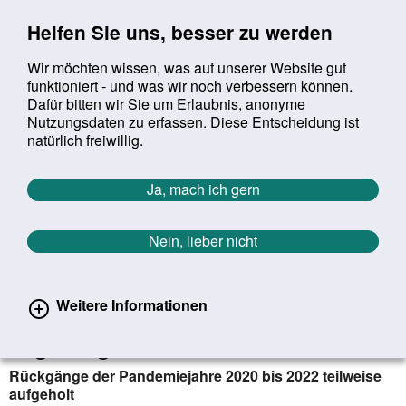
Sprung zur Servicenavigation
Sprung zur Hauptnavigation
Sprung zur Suche
Sprung zum Inhalt
Sprung zum Footer
Helfen Sie uns, besser zu werden
Wir möchten wissen, was auf unserer Website gut
funktioniert - und was wir noch verbessern können.
Suchbegriff:
Dafür bitten wir Sie um Erlaubnis, anonyme
Mob
suchen
Nutzungsdaten zu erfassen. Diese Entscheidung ist
Sie befinden sich hier:
Startseite
Aktuelles
Aktuelle Meldungen
natürlich freiwillig.
Aktuelle Meldungen
Ja, mach ich gern
Nein, lieber nicht
erster
vorheriger
nächs
letz
Zurück zur Übersicht
315
/
1627
21.08.2024
Weitere Informationen
Lebenserwartung 2023 wieder
angestiegen
Rückgänge der Pandemiejahre 2020 bis 2022 teilweise
aufgeholt