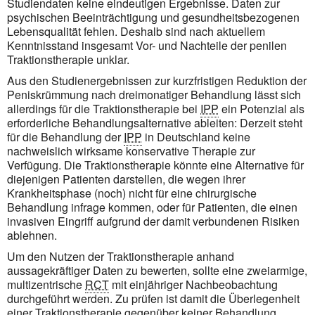
Studiendaten keine eindeutigen Ergebnisse. Daten zur
psychischen Beeinträchtigung und gesundheitsbezogenen
Lebensqualität fehlen. Deshalb sind nach aktuellem
Kenntnisstand insgesamt Vor- und Nachteile der penilen
Traktionstherapie unklar.
Aus den Studienergebnissen zur kurzfristigen Reduktion der
Peniskrümmung nach dreimonatiger Behandlung lässt sich
allerdings für die Traktionstherapie bei
IPP
ein Potenzial als
erforderliche Behandlungsalternative ableiten: Derzeit steht
für die Behandlung der
IPP
in Deutschland keine
nachweislich wirksame konservative Therapie zur
Verfügung. Die Traktionstherapie könnte eine Alternative für
diejenigen Patienten darstellen, die wegen ihrer
Krankheitsphase (noch) nicht für eine chirurgische
Behandlung infrage kommen, oder für Patienten, die einen
invasiven Eingriff aufgrund der damit verbundenen Risiken
ablehnen.
Um den Nutzen der Traktionstherapie anhand
aussagekräftiger Daten zu bewerten, sollte eine zweiarmige,
multizentrische
RCT
mit einjähriger Nachbeobachtung
durchgeführt werden. Zu prüfen ist damit die Überlegenheit
einer Traktionstherapie gegenüber keiner Behandlung