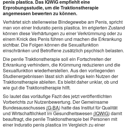
penis plastica. Das IQWiG empfiehlt eine
Erprobungsstudie, um die Traktionstherapie
angemessen bewerten zu können.
Verhärtet sich stellenweise Bindegewebe am Penis, spricht
man von einer Induratio penis plastica. Im erigierten Zustand
können diese Verhärtungen zu einer Verkrümmung oder zu
einem Knick des Penis führen und machen die Erkrankung
sichtbar. Die Folgen können die Sexualfunktion
einschränken und Betroffene zusätzlich psychisch belasten.
Die penile Traktionstherapie soll ein Fortschreiten der
Erkrankung verhindern, die Krümmung reduzieren und die
Sexualfunktion wiederherstellen. Aus den vorliegenden
Studienergebnissen lässt sich allerdings kein Nutzen der
Traktionstherapie ableiten. Es bleibt daher unklar, ob und
wie gut die Traktionstherapie hilft.
So lautet das vorläufige Fazit des jetzt veröffentlichten
Vorberichts zur Nutzenbewertung. Der Gemeinsame
Bundesausschusses
(G-BA
) hatte das Institut für Qualität
und Wirtschaftlichkeit im Gesundheitswesen
(IQWiG
) damit
beauftragt, die penile Traktionstherapie bei Personen mit
einer Induratio penis plastica im Vergleich zu einer