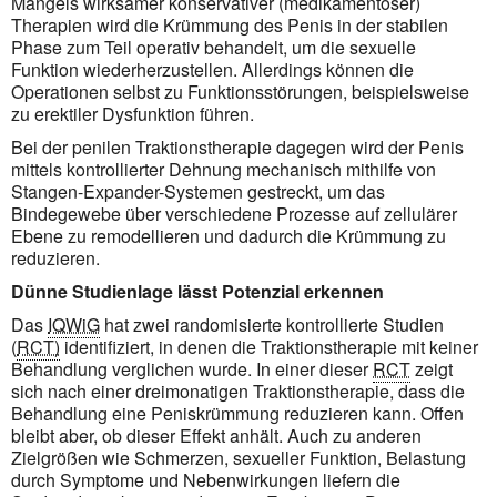
Mangels wirksamer konservativer (medikamentöser)
Therapien wird die Krümmung des Penis in der stabilen
Phase zum Teil operativ behandelt, um die sexuelle
Funktion wiederherzustellen. Allerdings können die
Operationen selbst zu Funktionsstörungen, beispielsweise
zu erektiler Dysfunktion führen.
Bei der penilen Traktionstherapie dagegen wird der Penis
mittels kontrollierter Dehnung mechanisch mithilfe von
Stangen-Expander-Systemen gestreckt, um das
Bindegewebe über verschiedene Prozesse auf zellulärer
Ebene zu remodellieren und dadurch die Krümmung zu
reduzieren.
Dünne Studienlage lässt Potenzial erkennen
Das
IQWiG
hat zwei randomisierte kontrollierte Studien
(
RCT)
identifiziert, in denen die Traktionstherapie mit keiner
Behandlung verglichen wurde. In einer dieser
RCT
zeigt
sich nach einer dreimonatigen Traktionstherapie, dass die
Behandlung eine Peniskrümmung reduzieren kann. Offen
bleibt aber, ob dieser Effekt anhält. Auch zu anderen
Zielgrößen wie Schmerzen, sexueller Funktion, Belastung
durch Symptome und Nebenwirkungen liefern die