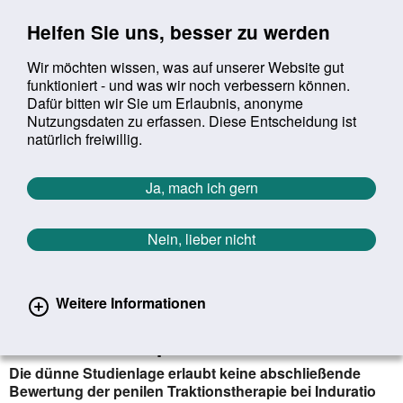
Sprung zur Servicenavigation
Sprung zur Hauptnavigation
Sprung zur Suche
Sprung zum Inhalt
Sprung zum Footer
Helfen Sie uns, besser zu werden
Wir möchten wissen, was auf unserer Website gut
funktioniert - und was wir noch verbessern können.
Suchbegriff:
Dafür bitten wir Sie um Erlaubnis, anonyme
Mob
suchen
Nutzungsdaten zu erfassen. Diese Entscheidung ist
Sie befinden sich hier:
Startseite
Aktuelles
Aktuelle Meldungen
natürlich freiwillig.
Aktuelle Meldungen
Ja, mach ich gern
Nein, lieber nicht
erster
vorheriger
nächs
letz
Zurück zur Übersicht
629
/
1627
03.07.2023
Weitere Informationen
Krümmung des Penis: Nutzen der
Traktionstherapie ist unklar
Die dünne Studienlage erlaubt keine abschließende
Bewertung der penilen Traktionstherapie bei Induratio