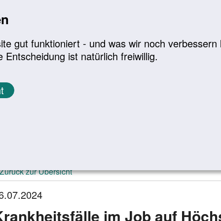
en
a
|
A+
Leichte Sprache
e gut funktioniert - und was wir noch verbessern k
tscheidung ist natürlich freiwillig.
Infomaterial
Service
t
ktuelle Meldungen
Zurück zur Übersicht
6.07.2024
Krankheitsfälle im Job auf Höch