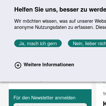
Sprung zur Servicenavigation
Sprung zur Hauptnavigation
Sprung zur Suche
Sprung zum Inhalt
Sprung zum Footer
Helfen Sie uns, besser zu werd
Wir möchten wissen, was auf unserer Websit
anonyme Nutzungsdaten zu erfassen. Diese En
Aktuelles
Themen
Sie befinden sich hier:
Ja, mach ich gern
Nein, lieber nich
Startseite
Aktuelles
Aktuelle Meldungen
Aktuelles
A
Weitere Informationen
(current)
Aktuelle Meldungen
Veranstaltungen
1
Für den Newsletter anmelden