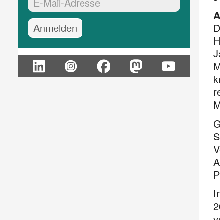
EMail-Adresse:*
A
D
H
J
M
k
r
M
G
S
V
A
P
I
2
v