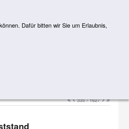
önnen. Dafür bitten wir Sie um Erlaubnis,
Suche
suchen
erster
vorheriger
nächster
letzter
335
/
1627
ststand