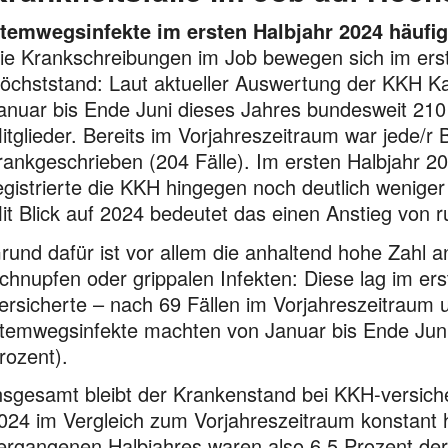
temwegsinfekte im ersten Halbjahr 2024 häufig
ie Krankschreibungen im Job bewegen sich im erst
öchststand: Laut aktueller Auswertung der KKH 
anuar bis Ende Juni dieses Jahres bundesweit 210 
itglie­der. Bereits im Vorjahreszeitraum war jede/r 
rankgeschrieben (204 Fälle). Im ersten Halbjahr 20
egistrierte die KKH hingegen noch deutlich weniger 
it Blick auf 2024 bedeutet das einen Anstieg von 
rund dafür ist vor allem die anhaltend hohe Zahl
chnupfen oder grippalen Infekten: Diese lag im ers
ersicherte – nach 69 Fällen im Vorjahreszeitraum u
temwegs­infekte machten von Januar bis Ende Juni ei
rozent).
nsgesamt bleibt der Krankenstand bei KKH-versiche
024 im Vergleich zum Vorjahreszeitraum kons­tant 
ergangenen Halbjahres waren also 6,5 Prozent der