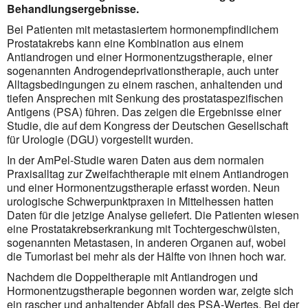
Behandlungsergebnisse.
Bei Patienten mit metastasiertem hormonempfindlichem
Prostatakrebs kann eine Kombination aus einem
Antiandrogen und einer Hormonentzugstherapie, einer
sogenannten Androgendeprivationstherapie, auch unter
Alltagsbedingungen zu einem raschen, anhaltenden und
tiefen Ansprechen mit Senkung des prostataspezifischen
Antigens (PSA) führen. Das zeigen die Ergebnisse einer
Studie, die auf dem Kongress der Deutschen Gesellschaft
für Urologie (DGU) vorgestellt wurden.
In der AmPel-Studie waren Daten aus dem normalen
Praxisalltag zur Zweifachtherapie mit einem Antiandrogen
und einer Hormonentzugstherapie erfasst worden. Neun
urologische Schwerpunktpraxen in Mittelhessen hatten
Daten für die jetzige Analyse geliefert. Die Patienten wiesen
eine Prostatakrebserkrankung mit Tochtergeschwülsten,
sogenannten Metastasen, in anderen Organen auf, wobei
die Tumorlast bei mehr als der Hälfte von ihnen hoch war.
Nachdem die Doppeltherapie mit Antiandrogen und
Hormonentzugstherapie begonnen worden war, zeigte sich
ein rascher und anhaltender Abfall des PSA-Wertes. Bei der