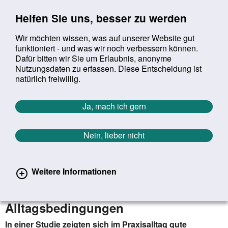
Sprung zur Servicenavigation
Sprung zur Hauptnavigation
Sprung zur Suche
Sprung zum Inhalt
Sprung zum Footer
Helfen Sie uns, besser zu werden
Wir möchten wissen, was auf unserer Website gut
funktioniert - und was wir noch verbessern können.
Suchbegriff:
Dafür bitten wir Sie um Erlaubnis, anonyme
Mob
suchen
Nutzungsdaten zu erfassen. Diese Entscheidung ist
Sie befinden sich hier:
Startseite
Aktuelles
Aktuelle Meldungen
natürlich freiwillig.
Aktuelle Meldungen
Ja, mach ich gern
Nein, lieber nicht
erster
vorheriger
nächs
letz
Zurück zur Übersicht
280
/
1627
15.10.2024
Weitere Informationen
Kombinationstherapie bei
metastasiertem Prostatakrebs unter
Alltags­bedingungen
In einer Studie zeigten sich im Praxisalltag gute