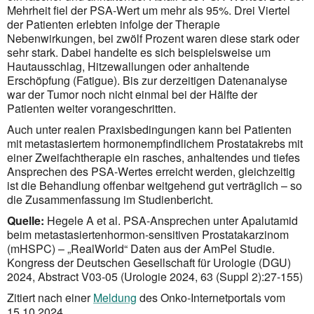
Mehrheit fiel der PSA-Wert um mehr als 95%. Drei Viertel
der Patienten erlebten infolge der Therapie
Nebenwirkungen, bei zwölf Prozent waren diese stark oder
sehr stark. Dabei handelte es sich beispielsweise um
Hautausschlag, Hitzewallungen oder anhaltende
Erschöpfung (Fatigue). Bis zur derzeitigen Datenanalyse
war der Tumor noch nicht einmal bei der Hälfte der
Patienten weiter vorangeschritten.
Auch unter realen Praxisbedingungen kann bei Patienten
mit metastasiertem hormonempfindlichem Prostatakrebs mit
einer Zweifachtherapie ein rasches, anhaltendes und tiefes
Ansprechen des PSA-Wertes erreicht werden, gleichzeitig
ist die Behandlung offenbar weitgehend gut verträglich – so
die Zusammenfassung im Studienbericht.
Quelle:
Hegele A et al. PSA-Ansprechen unter Apalutamid
beim metastasiertenhormon-sensitiven Prostatakarzinom
(mHSPC) – „RealWorld“ Daten aus der AmPel Studie.
Kongress der Deutschen Gesellschaft für Urologie (DGU)
2024, Abstract V03-05 (Urologie 2024, 63 (Suppl 2):27-155)
Zitiert nach einer
Meldung
des Onko-Internetportals vom
15.10.2024