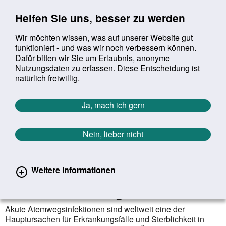
Sprung zur Servicenavigation
Sprung zur Hauptnavigation
Sprung zur Suche
Sprung zum Inhalt
Sprung zum Footer
Helfen Sie uns, besser zu werden
Wir möchten wissen, was auf unserer Website gut
funktioniert - und was wir noch verbessern können.
Suchbegriff:
Dafür bitten wir Sie um Erlaubnis, anonyme
Mob
suchen
Nutzungsdaten zu erfassen. Diese Entscheidung ist
Sie befinden sich hier:
Startseite
Aktuelles
Aktuelle Meldungen
natürlich freiwillig.
Aktuelle Meldungen
Ja, mach ich gern
Nein, lieber nicht
erster
vorheriger
nächs
letz
Zurück zur Übersicht
634
/
1627
27.06.2023
Weitere Informationen
Kampagnen zum Händewaschen
reduzieren Atemwegsinfektionen
Akute Atemwegsinfektionen sind weltweit eine der
Hauptursachen für Erkrankungsfälle und Sterblichkeit in