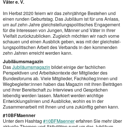
Väter e. V.
Im Herbst 2020 feiern wir das zehnjährige Bestehen und
einen runden Geburtstag. Das Jubiläum ist für uns Anlass,
um auf zehn Jahre gleich­stel­lungs­politisches Engage­ment
für die Interessen von Jungen, Männer und Väter in ihrer
Vielfalt zurück­zublicken. Zugleich möchten wir nach vorne
schauen und einen Ausblick geben, was mit der gleich­stel­
lungs­politischen Arbeit des Verbands in den kommenden
zehn Jahren erreicht werden kann.
Jubiläumsmagazin
Das
Jubiläumsmagazin
bildet einige der fachlichen
Perspektiven und Arbeitskontexte der Mitglieder des
Bundesforums ab. Viele Mitglieder, Fachkolleg:innen und
Wegbegleiter:innen haben das Magazin mit ihren Beiträgen
und ihrer Bereitschaft zu Interviews und Gesprächen
lebendig werden lassen. Markiert werden wichtige
Entwicklungslinien und Ausblicke, wohin es in der
Zusammenarbeit mit ihnen und uns zukünftig gehen kann.
#10BFMaenner
Unter dem Hashtag
#10BFMaenner
erfahren Sie mehr über
aktuelle Themen und Aktivitäten rund um das Jubiläum.