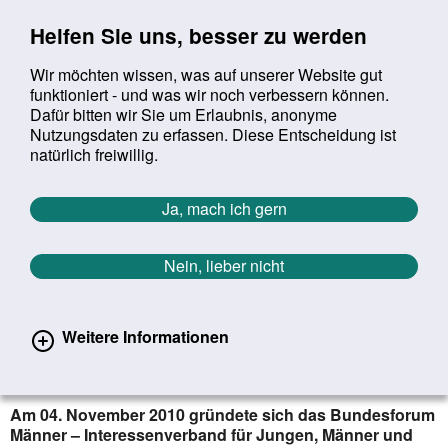
Sprung zur Servicenavigation
Sprung zur Hauptnavigation
Sprung zur Suche
Sprung zum Inhalt
Sprung zum Footer
Helfen Sie uns, besser zu werden
Wir möchten wissen, was auf unserer Website gut
funktioniert - und was wir noch verbessern können.
Suchbegriff:
Dafür bitten wir Sie um Erlaubnis, anonyme
Mob
suchen
Nutzungsdaten zu erfassen. Diese Entscheidung ist
Sie befinden sich hier:
Startseite
Aktuelles
Aktuelle Meldungen
natürlich freiwillig.
Aktuelle Meldungen
Ja, mach ich gern
Nein, lieber nicht
erster
vorheriger
nächs
letz
Zurück zur Übersicht
1446
/
1627
19.10.2020
Weitere Informationen
#Jubiläum – 10 Jahre Bundesforum
Männer
Am 04. November 2010 gründete sich das Bundesforum
Männer – Interessen­verband für Jungen, Männer und