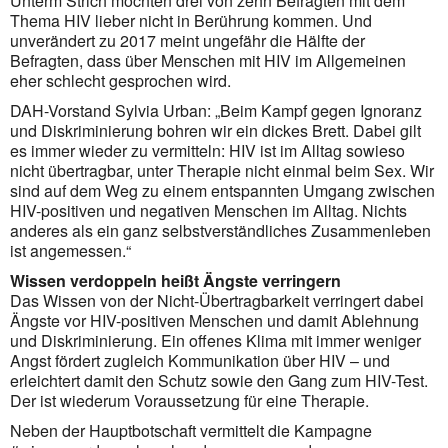
Unterm Strich möchten drei von zehn Befragten mit dem
Thema HIV lieber nicht in Berührung kommen. Und
unverändert zu 2017 meint ungefähr die Hälfte der
Befragten, dass über Menschen mit HIV im Allgemeinen
eher schlecht gesprochen wird.
DAH-Vorstand Sylvia Urban: „Beim Kampf gegen Ignoranz
und Diskriminierung bohren wir ein dickes Brett. Dabei gilt
es immer wieder zu vermitteln: HIV ist im Alltag sowieso
nicht übertragbar, unter Therapie nicht einmal beim Sex. Wir
sind auf dem Weg zu einem entspannten Umgang zwischen
HIV-positiven und negativen Menschen im Alltag. Nichts
anderes als ein ganz selbstverständliches Zusammenleben
ist angemessen.“
Wissen verdoppeln heißt Ängste verringern
Das Wissen von der Nicht-Übertragbarkeit verringert dabei
Ängste vor HIV-positiven Menschen und damit Ablehnung
und Diskriminierung. Ein offenes Klima mit immer weniger
Angst fördert zugleich Kommunikation über HIV – und
erleichtert damit den Schutz sowie den Gang zum HIV-Test.
Der ist wiederum Voraussetzung für eine Therapie.
Neben der Hauptbotschaft vermittelt die Kampagne