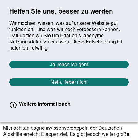
Sprung zur Servicenavigation
Sprung zur Hauptnavigation
Sprung zur Suche
Sprung zum Inhalt
Sprung zum Footer
Helfen Sie uns, besser zu werden
Wir möchten wissen, was auf unserer Website gut
funktioniert - und was wir noch verbessern können.
Suchbegriff:
Dafür bitten wir Sie um Erlaubnis, anonyme
Mob
suchen
Nutzungsdaten zu erfassen. Diese Entscheidung ist
Sie befinden sich hier:
Startseite
Aktuelles
Aktuelle Meldungen
natürlich freiwillig.
Aktuelle Meldungen
Ja, mach ich gern
Nein, lieber nicht
erster
vorheriger
nächs
letz
Zurück zur Übersicht
1517
/
1627
15.06.2020
Weitere Informationen
Immer mehr Menschen wissen: HIV
unter Therapie nicht übertragbar
Mitmachkampagne #wissenverdoppeln der Deutschen
Aidshilfe erreicht Etappenziel. Es gibt jedoch weiter große