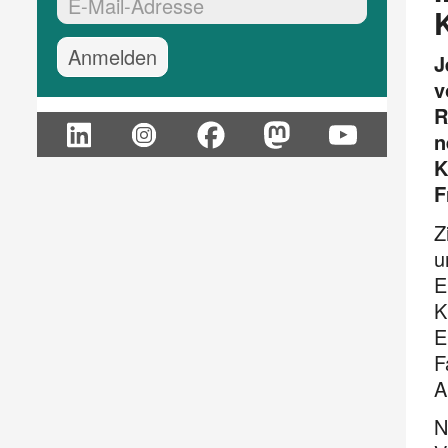
EMail-Adresse:*
J
v
R
n
K
F
Z
u
E
K
E
F
A
N