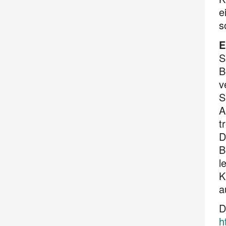
e
s
E
S
B
v
S
A
t
D
B
l
K
a
D
h