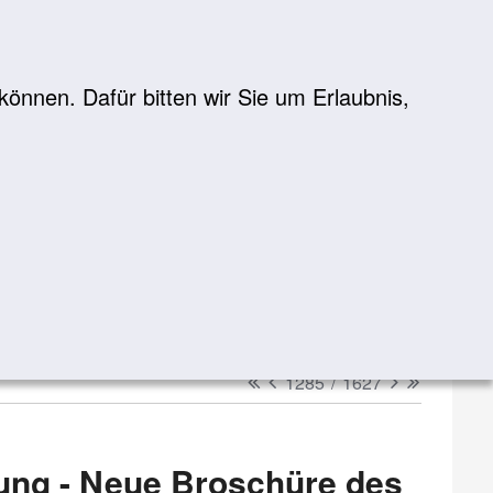
önnen. Dafür bitten wir Sie um Erlaubnis,
Suche
suchen
erster
vorheriger
nächster
letzter
1285
/
1627
ung - Neue Broschüre des