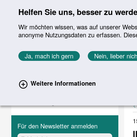
Sprung zur Servicenavigation
Sprung zur Hauptnavigation
Sprung zur Suche
Sprung zum Inhalt
Sprung zum Footer
Helfen Sie uns, besser zu werd
Wir möchten wissen, was auf unserer Websit
anonyme Nutzungsdaten zu erfassen. Diese En
Aktuelles
Themen
Sie befinden sich hier:
Ja, mach ich gern
Nein, lieber nich
Startseite
Aktuelles
Aktuelle Meldungen
Aktuelles
A
Weitere Informationen
(current)
Aktuelle Meldungen
Veranstaltungen
1
Für den Newsletter anmelden