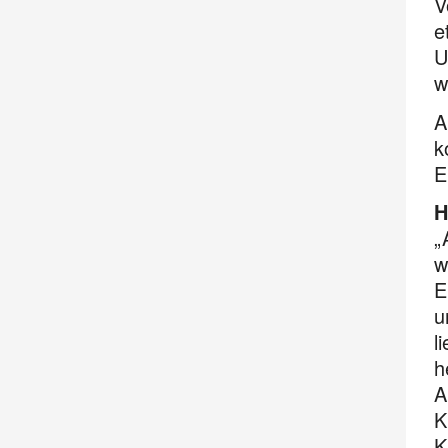
V
e
U
w
A
k
E
H
„
w
E
u
l
h
A
K
K