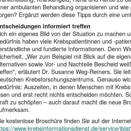
iner ambulanten Behandlung organisieren und wie ge
orgen? Ergänzt werden diese Tipps durch eine umfa
ntscheidungen informiert treffen
ich ein eigenes Bild von der Situation zu machen u
edürfnis haben viele Krebspatientinnen und -patie
erständliche und fundierte Informationen. Denn Wi
icherheit. „Wer zum Beispiel mit Blick auf die eig
lternativen sowie Vor- und Nachteile Bescheid we
reffen", erläutert Dr. Susanne Weg-Remers. Sie lei
eutschen Krebsforschungszentrums. Genauso wich
edürfnis: Auszeiten, in denen Menschen mit Krebs 
esen und erst recht nichts entscheiden möchten. 
raft zu schöpfen – auch darauf macht die neue Br
ufmerksam.
ie kostenlose Broschüre finden Sie auf der Interne
ttps://www.krebsinformationsdienst.de/service/ibla