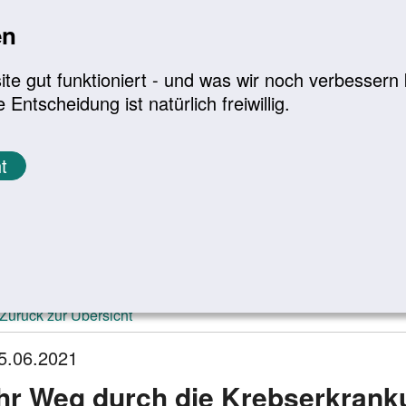
en
a
|
A+
Leichte Sprache
e gut funktioniert - und was wir noch verbessern k
tscheidung ist natürlich freiwillig.
Infomaterial
Service
t
ktuelle Meldungen
Zurück zur Übersicht
5.06.2021
Ihr Weg durch die Krebserkrank