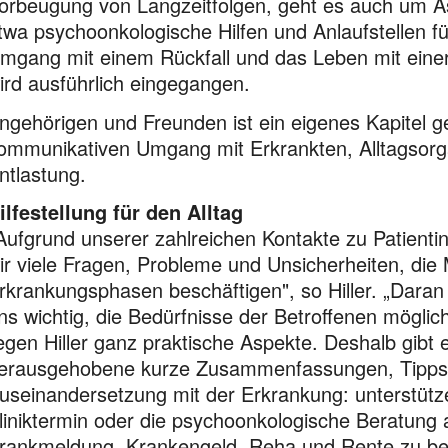
orbeugung von Langzeitfolgen, geht es auch um As
twa psychoonkologische Hilfen und Anlaufstellen f
mgang mit einem Rückfall und das Leben mit einer
ird ausführlich eingegangen.
ngehörigen und Freunden ist ein eigenes Kapitel 
ommunikativen Umgang mit Erkrankten, Alltagsorga
ntlastung.
ilfestellung für den Alltag
Aufgrund unserer zahlreichen Kontakte zu Patient
ir viele Fragen, Probleme und Unsicherheiten, die
rkrankungsphasen beschäftigen", so Hiller. „Daran h
ns wichtig, die Bedürfnisse der Betroffenen möglic
iegen Hiller ganz praktische Aspekte. Deshalb gibt 
erausgehobene kurze Zusammenfassungen, Tipps un
useinandersetzung mit der Erkrankung: unterstütz
liniktermin oder die psychoonkologische Beratung
rankmeldung, Krankengeld, Reha und Rente zu bea