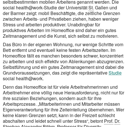
selbstbestimmten mobilen Arbeitens genannt werden. Die
social health@work
-Studie der Universität
St.
Gallen und
der Barmer zeigt: mobil Beschäftigte, die zeitliche Grenzen
zwischen Arbeits- und Privatleben ziehen, haben weniger
Stress und arbeiten produktiver. Unabdingbar für
produktives Arbeiten im
Home­office
sind daher ein gutes
Zeit
management
und die Kunst, sich selbst zu motivieren.
Das Büro in der eigenen Wohnung, nur wenige Schritte vom
Bett entfernt und eventuell keine festen Arbeitszeiten. Im
Homeoffice
fällt es manchen besonders schwer, konzentriert
zu arbeiten und sich effektiv von Ablenkungen abzugrenzen.
Selbstführung und ein gutes Zeit
management
sind dabei die
Grund­voraus­setzungen, das zeigt die repräsentative
Studie
so
cial health@work.
Denn das
Homeoffice
ist für viele Arbeitnehmerinnen und
Arbeitnehmer eine völlig neue Herausforderung, nicht nur für
ihre sozialen Beziehungen, sondern auch für ihre
Arbeitsprozesse. „Mitarbeiterinnen und Mitarbeiter müssen
Eigenverantwortung für ihre Zeiteinteilung übernehmen. Wer
keine klaren Grenzen setzt, kann in der Freizeit schlecht
abschalten und leidet schnell unter Stress“, betont
Prof.
Dr.
Stephan Alexander Böhm, Professor für
Diversity