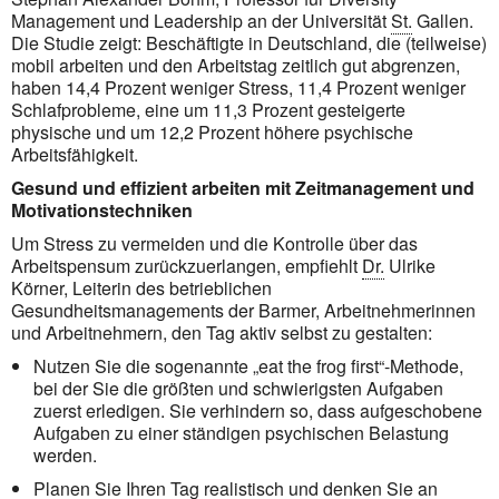
Management
und
Leadership
an der Universität
St.
Gallen.
Die Studie zeigt: Beschäftigte in Deutschland, die (teilweise)
mobil arbeiten und den Arbeitstag zeitlich gut abgrenzen,
haben 14,4 Prozent weniger Stress, 11,4 Prozent weniger
Schlafprobleme, eine um 11,3 Prozent gesteigerte
physische und um 12,2 Prozent höhere psychische
Arbeitsfähigkeit.
Gesund und effizient arbeiten mit Zeit
management
und
Motivationstechniken
Um Stress zu vermeiden und die Kontrolle über das
Arbeitspensum zurückzuerlangen, empfiehlt
Dr.
Ulrike
Körner, Leiterin des betrieblichen
Gesundheitsmanagements der Barmer, Arbeitnehmerinnen
und Arbeit­nehmern, den Tag aktiv selbst zu gestalten:
Nutzen Sie die sogenannte „
eat the frog first
“-Methode,
bei der Sie die größten und schwierigsten Aufgaben
zuerst erledigen. Sie verhindern so, dass aufgeschobene
Aufgaben zu einer ständigen psychischen Belastung
werden.
Planen Sie Ihren Tag realistisch und denken Sie an