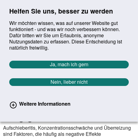
Sprung zur Servicenavigation
Sprung zur Hauptnavigation
Sprung zur Suche
Sprung zum Inhalt
Sprung zum Footer
Helfen Sie uns, besser zu werden
Wir möchten wissen, was auf unserer Website gut
funktioniert - und was wir noch verbessern können.
Suchbegriff:
Dafür bitten wir Sie um Erlaubnis, anonyme
Mob
suchen
Nutzungsdaten zu erfassen. Diese Entscheidung ist
Sie befinden sich hier:
Startseite
Aktuelles
Aktuelle Meldungen
natürlich freiwillig.
Aktuelle Meldungen
Ja, mach ich gern
Nein, lieber nicht
erster
vorheriger
nächs
letz
Zurück zur Übersicht
1377
/
1627
23.02.2021
Weitere Informationen
Herausforderung Homeoffice: Was
hilft gegen Aufschieberitis & Co.?
Aufschieberitis, Konzentrationsschwäche und Überreizung
sind Faktoren, die häufig als negative Effekte