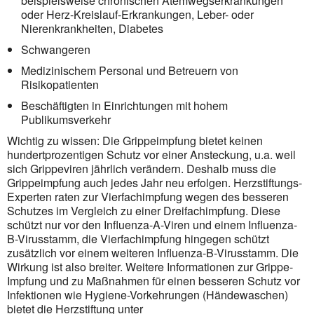
beispielsweise chronischen Atemwegserkrankungen
oder Herz-Kreislauf-Erkrankungen, Leber- oder
Nierenkrankheiten, Diabetes
Schwangeren
Medizinischem Personal und Betreuern von
Risikopatienten
Beschäftigten in Einrichtungen mit hohem
Publikumsverkehr
Wichtig zu wissen: Die Grippeimpfung bietet keinen
hundertprozentigen Schutz vor einer Ansteckung, u.a. weil
sich Grippeviren jährlich verändern. Deshalb muss die
Grippeimpfung auch jedes Jahr neu erfolgen. Herzstiftungs-
Experten raten zur Vierfach­impfung wegen des besseren
Schutzes im Vergleich zu einer Dreifachimpfung. Diese
schützt nur vor den Influenza-A-Viren und einem Influenza-
B-Virusstamm, die Vierfachimpfung hingegen schützt
zusätzlich vor einem weiteren Influenza-B-Virusstamm. Die
Wirkung ist also breiter. Weitere Informationen zur Grippe-
Impfung und zu Maßnah­men für einen besseren Schutz vor
Infektionen wie Hygiene-Vorkehrungen (Händewaschen)
bietet die Herzstiftung unter