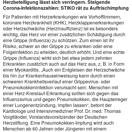
Herzbeteiligung lässt sich verringern. Steigende
Corona-Infektionszahlen: STIKO rät zu Auffrischimpfung
Für Patienten mit Herzerkrankungen wie Vorhofflimmern,
koronare Herzkrankheit (KHK), Herzklappenerkrankungen
oder Herz­schwäche (Herzinsuffizienz) ist es besonders
wichtig, das Herz vor einer zusätzlichen Schädigung durch
eine Grippe (Influenza) zu schützen. Zum einen ist ihr
Risiko, schwer an der Grippe zu erkranken oder eine
Folgeinfektion zu erleiden, deutlich erhöht. Und eine echte
Grippe (Influenza) wirkt sich bei etwa jedem zehnten
Erkrankten zusätzlich auch auf das Herz aus, z. B. in Form
einer Myokarditis. „Auch ein Entgleisen der Herzschwäche
bis hin zur Krankenhauseinweisung kann durch einen
schweren Krankheits­verlauf einer Grippevirus- oder
Pneumokokkeninfektion verursacht sein. Menschen mit
einer Herz-Kreislauf-Erkrankung sollten sich gegen das
Influenzavirus und gegen Pneumokokken, die Haupterreger
einer Lungenentzündung, impfen lassen“, betont der
Kardiologe und Intensiv­mediziner Prof. Dr. med. Thomas
Voigtländer, Vorstandsvorsitzender der Deutschen
Herzstiftung. Eine Pneumokokken-Impfung wird auch
Menschen ab 60 Jahren oder Jüngeren mit einem