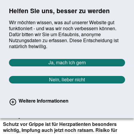
Sprung zur Servicenavigation
Sprung zur Hauptnavigation
Sprung zur Suche
Sprung zum Inhalt
Sprung zum Footer
Helfen Sie uns, besser zu werden
Wir möchten wissen, was auf unserer Website gut
funktioniert - und was wir noch verbessern können.
Suchbegriff:
Dafür bitten wir Sie um Erlaubnis, anonyme
Mob
suchen
Nutzungsdaten zu erfassen. Diese Entscheidung ist
Sie befinden sich hier:
Startseite
Aktuelles
Aktuelle Meldungen
natürlich freiwillig.
Aktuelle Meldungen
Ja, mach ich gern
Nein, lieber nicht
erster
vorheriger
nächs
letz
Zurück zur Übersicht
473
/
1627
14.12.2023
Weitere Informationen
Grippeimpfung: Darauf sollten
Herzpatienten achten
Schutz vor Grippe ist für Herzpatienten besonders
wichtig, Impfung auch jetzt noch ratsam. Risiko für