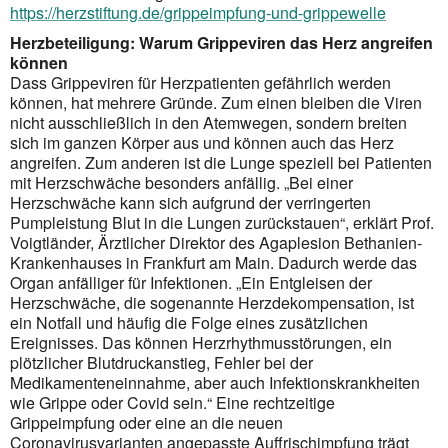
https://herzstiftung.de/grippeimpfung-und-grippewelle
Herzbeteiligung: Warum Grippeviren das Herz angreifen
können
Dass Grippeviren für Herzpatienten gefährlich werden
können, hat mehrere Gründe. Zum einen bleiben die Viren
nicht aus­schließ­lich in den Atemwegen, sondern breiten
sich im ganzen Körper aus und können auch das Herz
angreifen. Zum anderen ist die Lunge speziell bei Patienten
mit Herzschwäche besonders anfällig. „Bei einer
Herzschwäche kann sich aufgrund der verringer­ten
Pumpleistung Blut in die Lungen zurückstauen“, erklärt Prof.
Voigtländer, Ärztlicher Direktor des Agaplesion Bethanien-
Krankenhauses in Frankfurt am Main. Dadurch werde das
Organ anfälliger für Infektionen. „Ein Entgleisen der
Herzschwäche, die sogenannte Herzdekompensation, ist
ein Notfall und häufig die Folge eines zusätzlichen
Ereignisses. Das können Herzrhythmus­störungen, ein
plötzlicher Blutdruckanstieg, Fehler bei der
Medikamenteneinnahme, aber auch Infektionskrankheiten
wie Grippe oder Covid sein.“ Eine rechtzeitige
Grippeimpfung oder eine an die neuen
Coronavirusvarianten angepasste Auffrischimpfung trägt