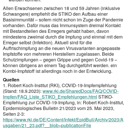
Allen Erwachsenen zwischen 18 und 59 Jahren (inklusive
Schwangere) empfiehlt die STIKO den Aufbau einer
Basisimmunität – sofern nicht schon im Zuge der Pandemie
vorhanden. Dafür muss das Immunsystem dreimal Kontakt
mit Bestandteilen des Erregers gehabt haben, davon
mindestens zweimal durch die Impfung und einmal mit dem
Erreger selbst (Infektion). Aktuell sind für die
Auffrischimpfung an die neuen Virusvarianten angepasste
Impfstoffe von mehreren Herstellern zugelassen. Beide
Schutz­impfungen – gegen Grippe und gegen Covid-19 –
können übrigens an einem Tag durchgeführt werden. ein
Kombi-Impfstoff ist allerdings noch in der Entwicklung.
Quellen
1. Robert Koch-Institut (RKI), COVID-19-Impfempfehlung
(Stand: 18.9.2023):
www.rki.de/SharedDocs/FAQ/COVID-
Impfen/FAQ_Liste_STIKO_Empfehlungen.html
STIKO-
Empfehlung zur COVID-19-Impfung, in: Robert Koch-Institut,
Epidemiologisches Bulletin 21/2023 vom 25. Mai 2023,
Seiten 2-3:
https://www.rki.de/DE/Content/Infekt/EpidBull/Archiv/2023/A
usgaben/21_23.pdf?__blob=publicationFile