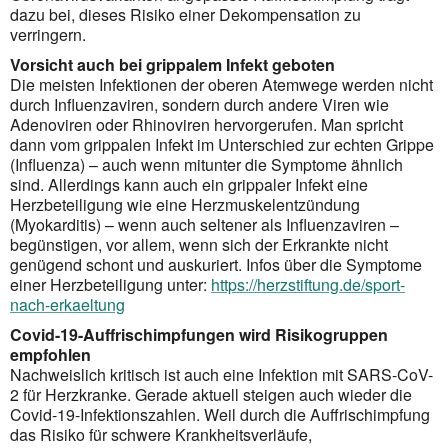
dazu bei, dieses Risiko einer Dekompen­sation zu
verringern.
Vorsicht auch bei grippalem Infekt geboten
Die meisten Infektionen der oberen Atemwege werden nicht
durch Influenzaviren, sondern durch andere Viren wie
Adenoviren oder Rhinoviren hervor­gerufen. Man spricht
dann vom grippalen Infekt im Unterschied zur echten Grippe
(Influenza) – auch wenn mitunter die Symptome ähnlich
sind. Aller­dings kann auch ein grippaler Infekt eine
Herzbeteiligung wie eine Herzmuskel­entzündung
(Myokarditis) – wenn auch seltener als Influenzaviren –
begüns­tigen, vor allem, wenn sich der Erkrankte nicht
genügend schont und auskuriert. Infos über die Symptome
einer Herzbeteiligung unter:
https://herzstiftung.de/sport-
nach-erkaeltung
Covid-19-Auffrischimpfungen wird Risikogruppen
empfohlen
Nachweislich kritisch ist auch eine Infektion mit SARS-CoV-
2 für Herzkranke. Gerade aktuell steigen auch wieder die
Covid-19-Infektionszahlen. Weil durch die Auffrischimpfung
das Risiko für schwere Krankheitsverläufe,