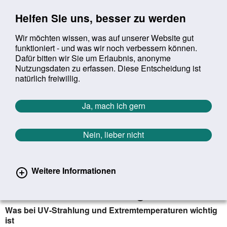
Sprung zur Servicenavigation
Sprung zur Hauptnavigation
Sprung zur Suche
Sprung zum Inhalt
Sprung zum Footer
Helfen Sie uns, besser zu werden
Wir möchten wissen, was auf unserer Website gut
funktioniert - und was wir noch verbessern können.
Suchbegriff:
Dafür bitten wir Sie um Erlaubnis, anonyme
Mob
suchen
Nutzungsdaten zu erfassen. Diese Entscheidung ist
Sie befinden sich hier:
Startseite
Aktuelles
Aktuelle Meldungen
natürlich freiwillig.
Aktuelle Meldungen
Ja, mach ich gern
Nein, lieber nicht
erster
vorheriger
nächs
letz
Zurück zur Übersicht
157
/
1627
11.06.2025
Weitere Informationen
Gesund trotz Hitze: Mit kühlem Kopf
durch heiße Sommertage
Was bei UV-Strahlung und Extremtemperaturen wichtig
ist