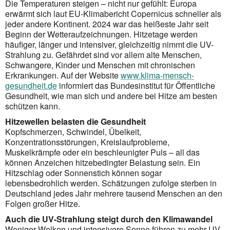
Die Temperaturen steigen – nicht nur gefühlt: Europa
erwärmt sich laut EU-Klimabericht Copernicus schneller als
jeder andere Kontinent. 2024 war das heißeste Jahr seit
Beginn der Wetteraufzeichnungen. Hitzetage werden
häufiger, länger und intensiver, gleichzeitig nimmt die UV-
Strahlung zu. Gefährdet sind vor allem alte Menschen,
Schwangere, Kinder und Menschen mit chronischen
Erkrankungen. Auf der Website
www.klima-mensch-
gesundheit.de
informiert das Bundesinstitut für Öffentliche
Gesundheit, wie man sich und andere bei Hitze am besten
schützen kann.
Hitzewellen belasten die Gesundheit
Kopfschmerzen, Schwindel, Übelkeit,
Konzentrationsstörungen, Kreislaufprobleme,
Muskelkrämpfe oder ein beschleunigter Puls – all das
können Anzeichen hitzebedingter Belastung sein. Ein
Hitzschlag oder Sonnenstich können sogar
lebensbedrohlich werden. Schätzungen zufolge sterben in
Deutschland jedes Jahr mehrere tausend Menschen an den
Folgen großer Hitze.
Auch die UV-Strahlung steigt durch den Klimawandel
Weniger Wolken und intensivere Sonne führen zu mehr UV-