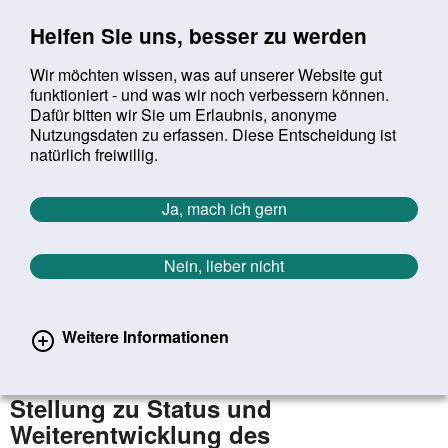
Sprung zur Servicenavigation
Sprung zur Hauptnavigation
Sprung zur Suche
Sprung zum Inhalt
Sprung zum Footer
Helfen Sie uns, besser zu werden
Wir möchten wissen, was auf unserer Website gut
funktioniert - und was wir noch verbessern können.
Suchbegriff:
Dafür bitten wir Sie um Erlaubnis, anonyme
Mob
suchen
Nutzungsdaten zu erfassen. Diese Entscheidung ist
Sie befinden sich hier:
Startseite
Aktuelles
Aktuelle Meldungen
natürlich freiwillig.
Aktuelle Meldungen
Ja, mach ich gern
Nein, lieber nicht
erster
vorheriger
nächs
letz
Zurück zur Übersicht
618
/
1627
10.07.2023
Weitere Informationen
Geschlechterforschung breiter
verankern - Wissenschaftsrat nimmt
Stellung zu Status und
Weiterentwicklung des