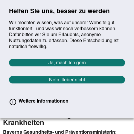
Sprung zur Servicenavigation
Sprung zur Hauptnavigation
Sprung zur Suche
Sprung zum Inhalt
Sprung zum Footer
Helfen Sie uns, besser zu werden
Wir möchten wissen, was auf unserer Website gut
funktioniert - und was wir noch verbessern können.
Suchbegriff:
Dafür bitten wir Sie um Erlaubnis, anonyme
Mob
suchen
Nutzungsdaten zu erfassen. Diese Entscheidung ist
Sie befinden sich hier:
Startseite
Aktuelles
Aktuelle Meldungen
natürlich freiwillig.
Aktuelle Meldungen
Ja, mach ich gern
Nein, lieber nicht
erster
vorheriger
nächs
letz
Zurück zur Übersicht
310
/
1627
03.09.2024
Weitere Informationen
Gerlach rät zu konsequentem Schutz
vor sexuell übertragbaren
Krankheiten
Bayerns Gesundheits- und Präventionsministerin: