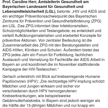
Prof. Caroline Herr, Amtsleiterin Gesundheit am
Bayerischen Landesamt für Gesundheit und
Lebensmittelsicherheit (
LGL
)
, betonte: „
HIV
und
AIDS
sind
ein wichtiger Präventionsschwerpunkt des Bayerischen
Zentrums für
Prävention
und
Gesundheitsförderung
(ZPG)
am
LGL
. Das ZPG informiert über Infektionsrisiken,
Schutzmöglichkeiten und Testangebote, es entwickelt und
verteilt Aufklärungsmaterialien und erarbeitet Konzepte für
präventive Aktionen. Von zentraler Bedeutung ist die
Zusammenarbeit des ZPG mit den Beratungsstellen und
AIDS
-Hilfen, Kliniken und Schulen. Außerdem bietet das
ZPG jedes Jahr ein Forum für Fortbildung, fachlichen
Austausch und Vernetzung für Fachkräfte der
AIDS
-Arbeit in
Bayern an und koordiniert die im November stattfindende
Kampagne der
HIV
-Testwochen.“
Gerlach unterstrich mit Blick auf krebserregende Humane
Papillomviren (HPV): „Die rechtzeitige HPV-Impfung schützt
Mädchen und Jungen wirksam und sicher vor
verschiedenen durch HPV hervorgerufenen
Krebserkrankungen, wie beispielsweise
Gebärmutterhalskrebs. In Bayern sind jedoch weniger als
die Hälfte der 15-jährigen Mädchen und nur knapp ein