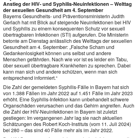
Anstieg der HIV- und Syphilis-Neuinfektionen – Welttag
der sexuellen Gesundheit am 4. September
Bayerns Gesundheits- und Präventionsministerin Judith
Gerlach hat mit Blick auf steigende Neuinfektionen bei HIV
und Syphilis zu einem konsequenten Schutz vor sexuell
übertragbaren Infektionen (STI) aufgerufen. Die Ministerin
betonte am Dienstag anlässlich des Welttags der sexuellen
Gesundheit am 4. September: „Falsche Scham und
Gedankenlosigkeit können uns selbst und andere
Menschen gefährden. Nach wie vor ist es leider ein Tabu,
über sexuell übertragbare Krankheiten zu sprechen. Dabei
kann man sich und andere schützen, wenn man sich
entsprechend informiert.“
Die Zahl der gemeldeten Syphilis-Fälle in Bayern hat sich
von 1.388 Fällen im Jahr 2022 auf 1.451 Fälle im Jahr 2023
erhöht. Eine Syphilis-Infektion kann unbehandelt schwere
Organschäden verursachen und das Gehirn angreifen. Auch
die Zahl der
HIV
-Neuinfektionen in Bayern ist zuletzt
gestiegen: Im vergangenen Jahr lag sie nach aktuellen
Schätzungen des Robert Koch-Instituts (vom 11. Juli 2024)
bei 280 – das sind 40 Fälle mehr als im Jahr 2022.