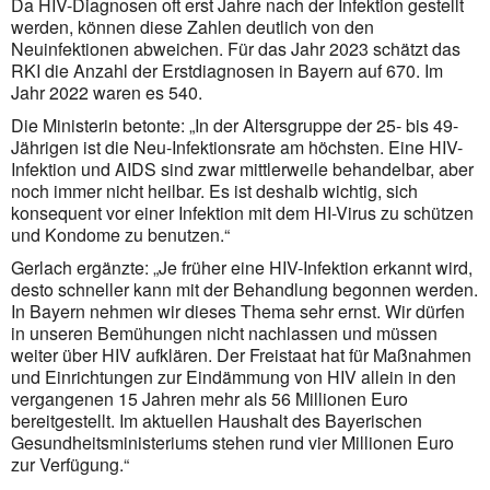
Da
HIV
-Diagnosen oft erst Jahre nach der Infektion gestellt
werden, können diese Zahlen deutlich von den
Neuinfektionen abweichen. Für das Jahr 2023 schätzt das
RKI
die Anzahl der Erstdiagnosen in Bayern auf 670. Im
Jahr 2022 waren es 540.
Die Ministerin betonte: „In der Altersgruppe der 25- bis 49-
Jährigen ist die Neu-Infektionsrate am höchsten. Eine
HIV
-
Infektion und
AIDS
sind zwar mittlerweile behandelbar, aber
noch immer nicht heilbar. Es ist deshalb wichtig, sich
konsequent vor einer Infektion mit dem HI-Virus zu schützen
und Kondome zu benutzen.“
Gerlach ergänzte: „Je früher eine
HIV
-Infektion erkannt wird,
desto schneller kann mit der Behandlung begonnen werden.
In Bayern nehmen wir dieses Thema sehr ernst. Wir dürfen
in unseren Bemühungen nicht nachlassen und müssen
weiter über
HIV
aufklären. Der Freistaat hat für Maßnahmen
und Einrichtungen zur Eindämmung von
HIV
allein in den
vergangenen 15 Jahren mehr als 56 Millionen Euro
bereitgestellt. Im aktuellen Haushalt des Bayerischen
Gesundheitsministeriums stehen rund vier Millionen Euro
zur Verfügung.“