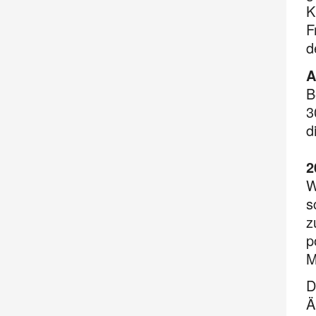
K
F
d
A
B
3
d
2
W
s
z
p
M
D
Ä