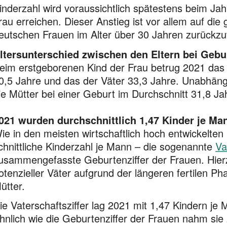
inderzahl wird voraussichtlich spätestens beim Ja
rau erreichen. Dieser Anstieg ist vor allem auf die
eutschen Frauen im Alter über 30 Jahren zurückzu
ltersunterschied zwischen den Eltern bei Gebur
eim erstgeborenen Kind der Frau betrug 2021 da
0,5 Jahre und das der Väter 33,3 Jahre. Unabhän
ie Mütter bei einer Geburt im Durchschnitt 31,8 Jah
021 wurden durchschnittlich 1,47 Kinder je Ma
ie in den meisten wirtschaftlich hoch entwickelten
chnittliche Kinder­zahl je Mann – die sogenannte
Va
usammengefasste Geburten­ziffer der Frauen. Hierz
otenzieller Väter aufgrund der längeren fertilen Pha
ütter.
ie Vaterschaftsziffer lag 2021 mit 1,47 Kindern je
hnlich wie die Geburtenziffer der Frauen nahm sie