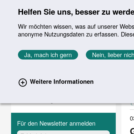
Sprung zur Servicenavigation
Sprung zur Hauptnavigation
Sprung zur Suche
Sprung zum Inhalt
Sprung zum Footer
Helfen Sie uns, besser zu werd
Wir möchten wissen, was auf unserer Websit
anonyme Nutzungsdaten zu erfassen. Diese En
Aktuelles
Themen
Sie befinden sich hier:
Ja, mach ich gern
Nein, lieber nich
Startseite
Aktuelles
Aktuelle Meldungen
Aktuelles
A
Weitere Informationen
(current)
Aktuelle Meldungen
Veranstaltungen
0
Für den Newsletter anmelden