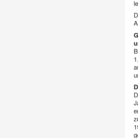
l
D
A
G
u
B
1
a
u
D
D
J
e
z
1
g