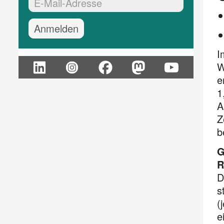
EMail-Adresse:*
I
W
e
1
A
Z
b
G
R
D
s
(
e