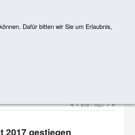
önnen. Dafür bitten wir Sie um Erlaubnis,
Suche
suchen
erster
vorheriger
nächster
letzter
919
/
1627
it 2017 gestiegen