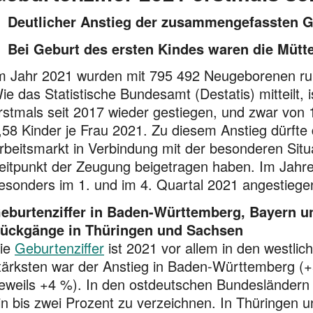
Deutlicher Anstieg der zusammengefassten Geb
Bei Geburt des ersten Kindes waren die Mütter
m Jahr 2021 wurden mit 795 492 Neugeborenen ru
ie das Statistische Bundesamt (Destatis) mitteilt,
rstmals seit 2017 wieder gestiegen, und zwar von 
,58 Kinder je Frau 2021. Zu diesem Anstieg dürfte d
rbeitsmarkt in Verbindung mit der besonderen Si
eitpunkt der Zeugung beigetragen haben. Im Jahres­
esonders im 1. und im 4. Quartal 2021 angestiege
eburtenziffer in Baden-Württemberg, Bayern u
ückgänge in Thüringen und Sachsen
ie
Geburtenziffer
ist 2021 vor allem in den westli
tärksten war der Anstieg in Baden-Württemberg (
jeweils +4 %). In den ost­deut­schen Bundeslände
in bis zwei Prozent zu verzeichnen. In Thüringen