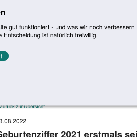
en
a
|
A+
Leichte Sprache
e gut funktioniert - und was wir noch verbessern k
tscheidung ist natürlich freiwillig.
Infomaterial
Service
t
ktuelle Meldungen
Zurück zur Übersicht
3.08.2022
Geburtenziffer 2021 erstmals se