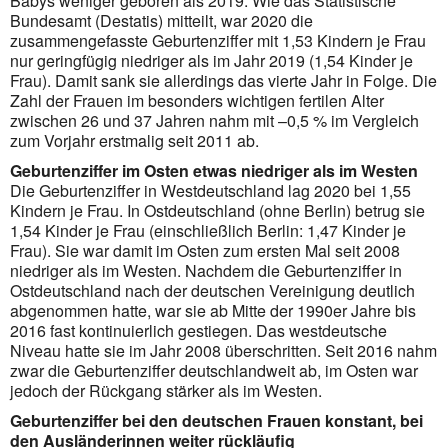
Babys weniger geboren als 2019. Wie das Statistische
Bundesamt (Destatis) mitteilt, war 2020 die
zusammengefasste Geburtenziffer mit 1,53 Kindern je Frau
nur geringfügig niedriger als im Jahr 2019 (1,54 Kinder je
Frau). Damit sank sie allerdings das vierte Jahr in Folge. Die
Zahl der Frauen im besonders wichtigen fertilen Alter
zwischen 26 und 37 Jahren nahm mit –0,5 % im Vergleich
zum Vorjahr erstmalig seit 2011 ab.
Geburtenziffer im Osten etwas niedriger als im Westen
Die Geburtenziffer in Westdeutschland lag 2020 bei 1,55
Kindern je Frau. In Ostdeutschland (ohne Berlin) betrug sie
1,54 Kinder je Frau (einschließlich Berlin: 1,47 Kinder je
Frau). Sie war damit im Osten zum ersten Mal seit 2008
niedriger als im Westen. Nachdem die Geburtenziffer in
Ostdeutschland nach der deutschen Vereinigung deutlich
abgenommen hatte, war sie ab Mitte der 1990er Jahre bis
2016 fast kontinuierlich gestiegen. Das westdeutsche
Niveau hatte sie im Jahr 2008 überschritten. Seit 2016 nahm
zwar die Geburtenziffer deutschlandweit ab, im Osten war
jedoch der Rückgang stärker als im Westen.
Geburtenziffer bei den deutschen Frauen konstant, bei
den Ausländerinnen weiter rückläufig