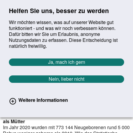
Sprung zur Servicenavigation
Sprung zur Hauptnavigation
Sprung zur Suche
Sprung zum Inhalt
Sprung zum Footer
Helfen Sie uns, besser zu werden
Wir möchten wissen, was auf unserer Website gut
funktioniert - und was wir noch verbessern können.
Suchbegriff:
Dafür bitten wir Sie um Erlaubnis, anonyme
Mob
suchen
Nutzungsdaten zu erfassen. Diese Entscheidung ist
Sie befinden sich hier:
Startseite
Aktuelles
Aktuelle Meldungen
natürlich freiwillig.
Aktuelle Meldungen
Ja, mach ich gern
Nein, lieber nicht
erster
vorheriger
nächs
letz
Zurück zur Übersicht
1239
/
1627
16.07.2021
Weitere Informationen
Geburtenziffer 2020 leicht rückläufig
Väter bei Geburt eines Kindes im Schnitt drei Jahre älter
als Mütter
Im Jahr 2020 wurden mit 773 144 Neugeborenen rund 5 000