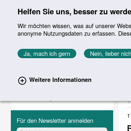
Sprung zur Servicenavigation
Sprung zur Hauptnavigation
Sprung zur Suche
Sprung zum Inhalt
Sprung zum Footer
Helfen Sie uns, besser zu werd
Wir möchten wissen, was auf unserer Websit
anonyme Nutzungsdaten zu erfassen. Diese En
Aktuelles
Themen
Sie befinden sich hier:
Ja, mach ich gern
Nein, lieber nich
Startseite
Aktuelles
Aktuelle Meldungen
Aktuelles
A
Weitere Informationen
(current)
Aktuelle Meldungen
Veranstaltungen
1
Für den Newsletter anmelden