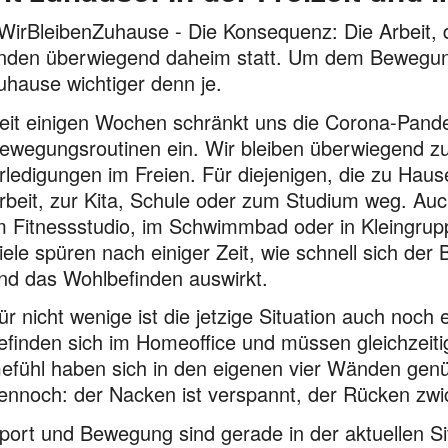
WirBleibenZuhause - Die Konsequenz: Die Arbeit, d
inden über­wiegend daheim statt. Um dem Bewegun
uhause wichtiger denn je.
eit einigen Wochen schränkt uns die Corona-Pande
ewegungs­routinen ein. Wir bleiben überwiegend z
rle­digungen im Freien. Für diejenigen, die zu Haus
rbeit, zur Kita, Schule oder zum Studium weg. Auc
m Fitnessstudio, im Schwimmbad oder in Kleingrupp
iele spüren nach einiger Zeit, wie schnell sich d
nd das Wohlbefinden auswirkt.
ür nicht wenige ist die jetzige Situation auch noch
efinden sich im Homeoffice und müssen gleichzeiti
efühl haben sich in den eigenen vier Wänden gen
ennoch: der Nacken ist verspannt, der Rücken zwic
port und Bewegung sind gerade in der aktuellen Sit