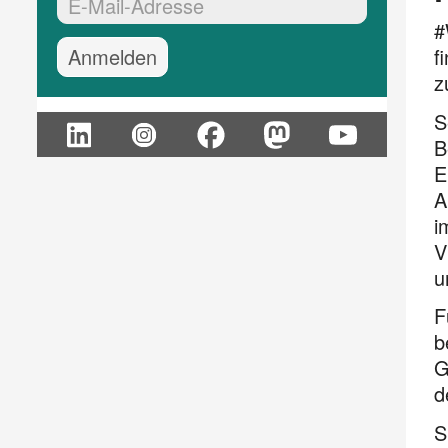
EMail-Adresse:*
#
f
z
S
B
E
A
i
V
u
F
b
G
d
S