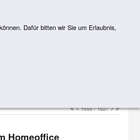
önnen. Dafür bitten wir Sie um Erlaubnis,
Suche
suchen
erster
vorheriger
nächster
letzter
1555
/
1627
 im Homeoffice