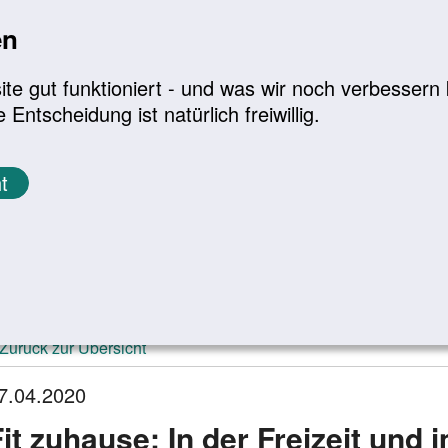
en
a
|
A+
Leichte Sprache
e gut funktioniert - und was wir noch verbessern k
tscheidung ist natürlich freiwillig.
Infomaterial
Service
t
ktuelle Meldungen
Zurück zur Übersicht
7.04.2020
Fit zuhause: In der Freizeit und