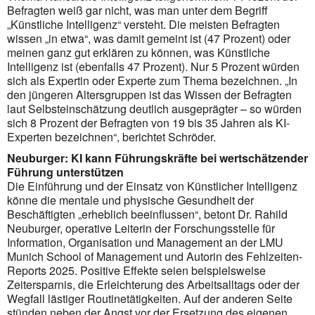
Befragten weiß gar nicht, was man unter dem Begriff
„Künstliche Intelligenz“ versteht. Die meisten Befragten
wissen „in etwa“, was damit gemeint ist (47 Prozent) oder
meinen ganz gut erklären zu können, was Künstliche
Intelligenz ist (ebenfalls 47 Prozent). Nur 5 Prozent würden
sich als Expertin oder Experte zum Thema bezeichnen. „In
den jüngeren Altersgruppen ist das Wissen der Befragten
laut Selbsteinschätzung deutlich ausgeprägter – so würden
sich 8 Prozent der Befragten von 19 bis 35 Jahren als KI-
Experten bezeichnen“, berichtet Schröder.
Neuburger: KI kann Führungskräfte bei wertschätzender
Führung unterstützen
Die Einführung und der Einsatz von Künstlicher Intelligenz
könne die mentale und physische Gesundheit der
Beschäftigten „erheblich beeinflussen“, betont Dr. Rahild
Neuburger, operative Leiterin der Forschungsstelle für
Information, Organisation und Management an der LMU
Munich School of Management und Autorin des Fehlzeiten-
Reports 2025. Positive Effekte seien beispielsweise
Zeitersparnis, die Erleichterung des Arbeitsalltags oder der
Wegfall lästiger Routinetätigkeiten. Auf der anderen Seite
stünden neben der Angst vor der Ersetzung des eigenen