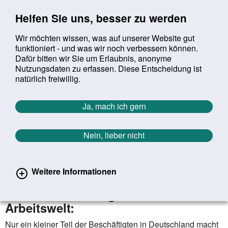
Sprung zur Servicenavigation
Sprung zur Hauptnavigation
Sprung zur Suche
Sprung zum Inhalt
Sprung zum Footer
Helfen Sie uns, besser zu werden
Wir möchten wissen, was auf unserer Website gut
funktioniert - und was wir noch verbessern können.
Suchbegriff:
Dafür bitten wir Sie um Erlaubnis, anonyme
Mob
suchen
Nutzungsdaten zu erfassen. Diese Entscheidung ist
Sie befinden sich hier:
Startseite
Aktuelles
Aktuelle Meldungen
natürlich freiwillig.
Aktuelle Meldungen
Ja, mach ich gern
Nein, lieber nicht
erster
vorheriger
nächs
letz
Zurück zur Übersicht
119
/
1627
14.10.2025
Weitere Informationen
Fehlzeiten-Report 2025 zum Einsatz
Künstlicher Intelligenz in der
Arbeitswelt:
Nur ein kleiner Teil der Beschäftigten in Deutschland macht