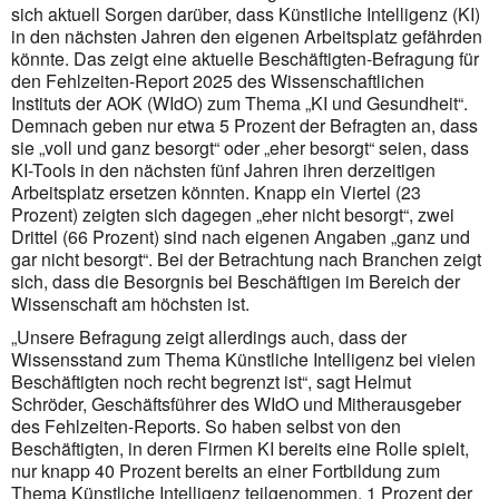
sich aktuell Sorgen darüber, dass Künstliche Intelligenz (KI)
in den nächsten Jahren den eigenen Arbeitsplatz gefährden
könnte. Das zeigt eine aktuelle Beschäftigten-Befragung für
den Fehlzeiten-Report 2025 des Wissenschaftlichen
Instituts der AOK (WIdO) zum Thema „KI und Gesundheit“.
Demnach geben nur etwa 5 Prozent der Befragten an, dass
sie „voll und ganz besorgt“ oder „eher besorgt“ seien, dass
KI-Tools in den nächsten fünf Jahren ihren derzeitigen
Arbeitsplatz ersetzen könnten. Knapp ein Viertel (23
Prozent) zeigten sich dagegen „eher nicht besorgt“, zwei
Drittel (66 Prozent) sind nach eigenen Angaben „ganz und
gar nicht besorgt“. Bei der Betrachtung nach Branchen zeigt
sich, dass die Besorgnis bei Beschäftigen im Bereich der
Wissenschaft am höchsten ist.
„Unsere Befragung zeigt allerdings auch, dass der
Wissensstand zum Thema Künstliche Intelligenz bei vielen
Beschäftigten noch recht begrenzt ist“, sagt Helmut
Schröder, Geschäftsführer des WIdO und Mitherausgeber
des Fehlzeiten-Reports. So haben selbst von den
Beschäftigten, in deren Firmen KI bereits eine Rolle spielt,
nur knapp 40 Prozent bereits an einer Fortbildung zum
Thema Künstliche Intelligenz teilgenommen. 1 Prozent der