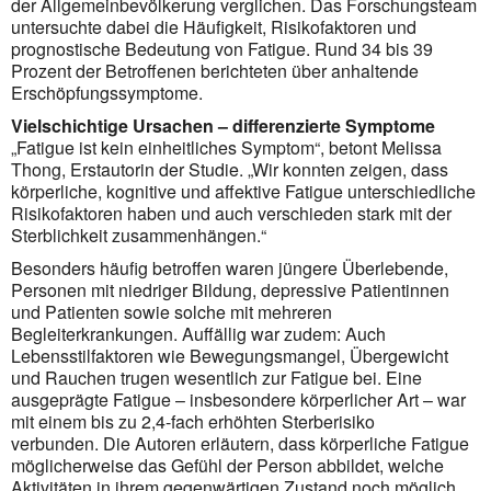
der Allgemeinbevölkerung verglichen. Das Forschungsteam
untersuchte dabei die Häufigkeit, Risikofaktoren und
prognostische Bedeutung von Fatigue. Rund 34 bis 39
Prozent der Betroffenen berichteten über anhaltende
Erschöpfungssymptome.
Vielschichtige Ursachen – differenzierte Symptome
„Fatigue ist kein einheitliches Symptom“, betont Melissa
Thong, Erstautorin der Studie. „Wir konnten zeigen, dass
körperliche, kognitive und affektive Fatigue unterschiedliche
Risikofaktoren haben und auch verschieden stark mit der
Sterblichkeit zusammenhängen.“
Besonders häufig betroffen waren jüngere Überlebende,
Personen mit niedriger Bildung, depressive Patientinnen
und Patienten sowie solche mit mehreren
Begleiterkrankungen. Auffällig war zudem: Auch
Lebensstilfaktoren wie Bewegungsmangel, Übergewicht
und Rauchen trugen wesentlich zur Fatigue bei. Eine
ausgeprägte Fatigue – insbesondere körperlicher Art – war
mit einem bis zu 2,4-fach erhöhten Sterberisiko
verbunden. Die Autoren erläutern, dass körperliche Fatigue
möglicherweise das Gefühl der Person abbildet, welche
Aktivitäten in ihrem gegenwärtigen Zustand noch möglich