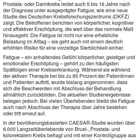
Prostata- oder Darmkrebs leidet auch 5 bis 16 Jahre nach
der Diagnose unter ausgeprägter Fatigue, wie eine neue
Studie des Deutschen Krebsforschungszentrums (DKFZ)
zeigt. Die Betroffenen berichten von körperlicher, kognitiver
und affektiver Erschöpfung, die weit über das normale Maß
hinausgeht. Die Fatigue ist nicht nur eine erhebliche
Belastung im Alltag – sie geht auch mit einem deutlich
erhöhten Risiko für eine vorzeitige Sterblichkeit einher.
Fatigue – ein anhaltendes Gefühl körperlicher, geistiger und
emotionaler Erschöpfung – gehört zu den häufigsten
Spätfolgen einer Krebserkrankung. Während sie während
der aktiven Therapie bei bis zu 85 Prozent der Patientinnen
und Patienten auftritt, wurde bislang angenommen, dass
sich die Beschwerden mit Abschluss der Behandlung
allmählich zurückbilden. Die aktuellen Studienergebnisse
belegen jedoch: Bei vielen Überlebenden bleibt die Fatigue
auch nach Abschluss der Therapie über Jahre bestehen
oder tritt erneut auf.
In der bevölkerungsbasierten CAESAR-Studie wurden über
6.000 Langzeitüberlebende von Brust-, Prostata- und
kolorektalem Krebs befragt und mit einer Kontrollgruppe aus