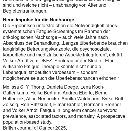
sind und welche nicht – unabhängig von Alter und
Begleiterkrankungen.
Neue Impulse für die Nachsorge
Die Ergebnisse unterstreichen die Notwendigkeit eines
systematischen Fatigue-Screenings im Rahmen der
onkologischen Nachsorge – auch viele Jahre nach
Abschluss der Behandlung. „Langzeitüberlebende brauchen
langfristige Betreuungskonzepte, die psychosoziale,
körperliche und medizinische Aspekte integrieren“, erklärt
Volker Arndt vom DKFZ, Seniorautor der Studie. „Eine
wirksame Fatigue-Therapie könnte nicht nur die
Lebensqualität deutlich verbessern – sondern
möglicherweise auch die Überlebenschancen erhöhen.“
Melissa S. Y. Thong, Daniela Doege, Lena Koch-
Gallenkamp, Heike Bertram, Andrea Eberle, Bernd
Holleczek, Alice Nennecke, Annika Waldmann, Sylke Ruth
Zeissig, Ron Pritzkuleit, Elmar Brähler, Hermann Brenner
and Volker Arndt: Fatigue in long-term cancer survivors:
prevalence, associated factors, and mortality. A prospective
population-based study.
British Journal of Cancer 2025,