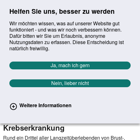
Sprung zur Servicenavigation
Sprung zur Hauptnavigation
Sprung zur Suche
Sprung zum Inhalt
Sprung zum Footer
Helfen Sie uns, besser zu werden
Wir möchten wissen, was auf unserer Website gut
funktioniert - und was wir noch verbessern können.
Suchbegriff:
Dafür bitten wir Sie um Erlaubnis, anonyme
Mob
suchen
Nutzungsdaten zu erfassen. Diese Entscheidung ist
Sie befinden sich hier:
Startseite
Aktuelles
Aktuelle Meldungen
natürlich freiwillig.
Aktuelle Meldungen
Ja, mach ich gern
Nein, lieber nicht
erster
vorheriger
nächs
letz
Zurück zur Übersicht
142
/
1627
06.08.2025
Weitere Informationen
Fatigue bleibt ein Langzeitproblem -
auch nach überstandener
Krebserkrankung
Rund ein Drittel aller Langzeitüberlebenden von Brust-,