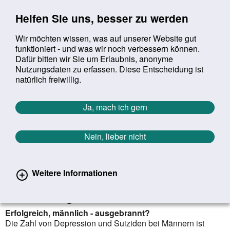
Sprung zur Servicenavigation
Sprung zur Hauptnavigation
Sprung zur Suche
Sprung zum Inhalt
Sprung zum Footer
Helfen Sie uns, besser zu werden
Wir möchten wissen, was auf unserer Website gut
funktioniert - und was wir noch verbessern können.
Suchbegriff:
Dafür bitten wir Sie um Erlaubnis, anonyme
Mob
suchen
Nutzungsdaten zu erfassen. Diese Entscheidung ist
Sie befinden sich hier:
Startseite
Aktuelles
Aktuelle Meldungen
natürlich freiwillig.
Aktuelle Meldungen
Ja, mach ich gern
Nein, lieber nicht
erster
vorheriger
nächs
letz
Zurück zur Übersicht
484
/
1627
29.11.2023
Weitere Informationen
Fachtag thematisiert psychische
Erkrankungen bei Männern
Erfolgreich, männlich - ausgebrannt?
Die Zahl von Depression und Suiziden bei Männern ist