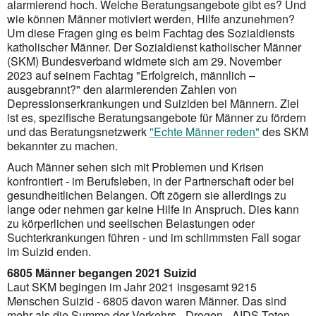
alarmierend hoch. Welche Beratungsangebote gibt es? Und
wie können Männer motiviert werden, Hilfe anzunehmen?
Um diese Fragen ging es beim Fachtag des Sozialdiensts
katholischer Männer. Der Sozialdienst katho­lischer Männer
(SKM) Bundesverband widmete sich am 29. November
2023 auf seinem Fachtag "Erfolgreich, männlich –
ausgebrannt?" den alarmierenden Zahlen von
Depressionserkrankungen und Suiziden bei Männern. Ziel
ist es, spezifische Beratungs­angebote für Männer zu fördern
und das Beratungsnetzwerk
"Echte Männer reden"
des SKM
bekannter zu machen.
Auch Männer sehen sich mit Problemen und Krisen
konfrontiert - im Berufsleben, in der Partnerschaft oder bei
gesundheitlichen Belangen. Oft zögern sie allerdings zu
lange oder nehmen gar keine Hilfe in Anspruch. Dies kann
zu körperlichen und seelischen Belastungen oder
Suchterkrankungen führen - und im schlimmsten Fall sogar
im Suizid enden.
6805 Männer begangen 2021 Suizid
Laut SKM begingen im Jahr 2021 insgesamt 9215
Menschen Suizid - 6805 davon waren Männer. Das sind
mehr als die Summe der Verkehrs-, Drogen-, AIDS-Toten