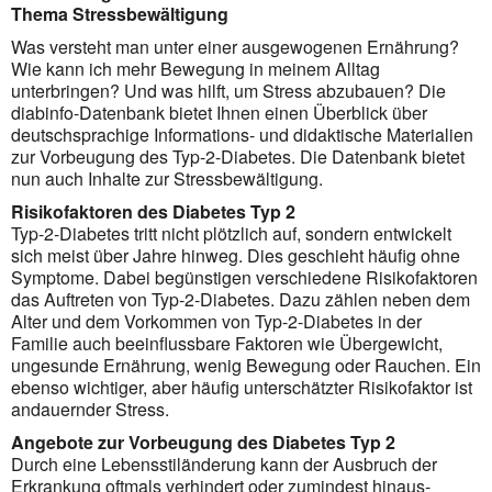
Thema Stressbewältigung
Was versteht man unter einer ausgewogenen Ernährung?
Wie kann ich mehr Bewegung in meinem Alltag
unterbringen? Und was hilft, um Stress abzubauen? Die
diabinfo-Datenbank bietet Ihnen einen Überblick über
deutschs­prachige Informations- und didaktische Materialien
zur Vorbeugung des Typ-2-Diabetes. Die Datenbank bietet
nun auch Inhalte zur Stress­bewältigung.
Risikofaktoren des Diabetes Typ 2
Typ-2-Diabetes tritt nicht plötzlich auf, sondern entwickelt
sich meist über Jahre hinweg. Dies geschieht häufig ohne
Symptome. Dabei begünstigen verschiedene Risiko­faktoren
das Auftreten von Typ-2-Diabetes. Dazu zählen neben dem
Alter und dem Vor­kommen von Typ-2-Diabetes in der
Familie auch be­einflussbare Faktoren wie Über­gewicht,
ungesunde Ernährung, wenig Bewegung oder Rauchen. Ein
ebenso wichtiger, aber häufig unterschätzter Risiko­faktor ist
andauernder Stress.
Angebote zur Vorbeugung des Diabetes Typ 2
Durch eine Lebensstiländerung kann der Ausbruch der
Erkrankung oftmals verhindert oder zumindest hinaus­