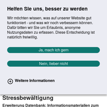
Sprung zur Servicenavigation
Sprung zur Hauptnavigation
Sprung zur Suche
Sprung zum Inhalt
Sprung zum Footer
Helfen Sie uns, besser zu werden
Wir möchten wissen, was auf unserer Website gut
funktioniert - und was wir noch verbessern können.
Suchbegriff:
Dafür bitten wir Sie um Erlaubnis, anonyme
Mob
suchen
Nutzungsdaten zu erfassen. Diese Entscheidung ist
Sie befinden sich hier:
Startseite
Aktuelles
Aktuelle Meldungen
natürlich freiwillig.
Aktuelle Meldungen
Ja, mach ich gern
Nein, lieber nicht
erster
vorheriger
nächs
letz
Zurück zur Übersicht
876
/
1627
06.10.2022
Weitere Informationen
Erweiterung Datenbank:
Informationsmaterialien zum Thema
Stressbewältigung
Erweiterung Datenbank: Informationsmaterialien zum