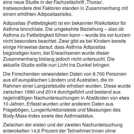
eine neue Studie in der Fachzeitschrift ‚Thorax‘.
Insbesondere drei Faktoren standen in Zusammen­­hang mit
einem erhöhten Adipositasrisiko.
Adipositas (Fettleibigkeit) ist ein bekannter Risikofaktor für
Asthma bronchiale. Die umgekehrte Beziehung – also ob
Asthma zu Fettleibigkeit führen kann – wurde bis vor kurzem
nicht besonders beachtet. Zwar gibt es bei Kindern bereits
einige Hinweise darauf, dass Asthma Adipositas
begünstigen kann, bei Erwach­senen wurde dieser
Zusammenhang bislang jedoch nicht untersucht. Die
aktuelle Studie sollte nun Licht ins Dunkel bringen.
Die Forschenden verwendeten Daten von 8.700 Personen
aus elf europäischen Ländern und Australien, die im
Rahmen einer Langzeitstudie erhoben wurden. Diese wurde
zwischen 1990 und 2014 durchgeführt und bestand aus
regelmäßigen Nachuntersuchungen in Abständen von etwa
10 Jahren. Erfasst wurden unter anderem Daten aus
Fragebögen, Lungenfunktionstests und Messungen des
Body-Mass-Index sowie des Asthmastatus.
Zwischen der ersten und der zweiten Nachuntersuchung
entwickelten 14,6 Prozent der Teilnehmer:innen ohne