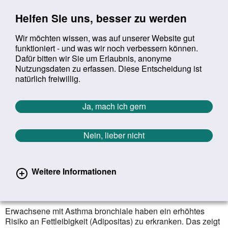
Sprung zur Servicenavigation
Sprung zur Hauptnavigation
Sprung zur Suche
Sprung zum Inhalt
Sprung zum Footer
Helfen Sie uns, besser zu werden
Wir möchten wissen, was auf unserer Website gut
funktioniert - und was wir noch verbessern können.
Suchbegriff:
Dafür bitten wir Sie um Erlaubnis, anonyme
Mob
suchen
Nutzungsdaten zu erfassen. Diese Entscheidung ist
Sie befinden sich hier:
Startseite
Aktuelles
Aktuelle Meldungen
natürlich freiwillig.
Aktuelle Meldungen
Ja, mach ich gern
Nein, lieber nicht
erster
vorheriger
nächs
letz
Zurück zur Übersicht
960
/
1627
30.05.2022
Weitere Informationen
Erhöhtes Adipositasrisiko bei
Asthma
Erwachsene mit Asthma bronchiale haben ein erhöhtes
Risiko an Fettleibigkeit (Adipositas) zu erkranken. Das zeigt