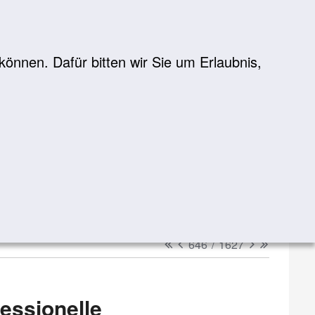
önnen. Dafür bitten wir Sie um Erlaubnis,
Suche
suchen
erster
vorheriger
nächster
letzter
646
/
1627
fessionelle