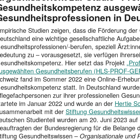
Gesundheitskompetenz ausgewä
Gesundheitsprofessionen in De
mpirische Studien zeigen, dass die Förderung de
eutschland eine wichtige gesellschaftliche Aufgabe
esundheitsprofessionen/-berufen, speziell Ärzt:in
edeutung zu – vorausgesetzt, sie verfügen ihrersei
esundheitskompetenz. Hier setzt das Projekt
„Pro
us­gewählten Gesundheitsberufen (HLS-PROF-GE
chweiz fand im Sommer 2022 eine Online-Erhebung 
esundheitskompetenz statt. In Deutschland wurde
flegefachpersonen zur ihrer professionellen Gesund
tartete im Januar 2022 und wurde an der
Hertie S
usammenarbeit mit der
Stiftung Gesundheitswisse
eutschen Studienteil wurden am 20. Juni 2023 auf
eauftragten der Bundesregierung für die Belange d
tiftung Gesundheitswissen –
Organisationale und 