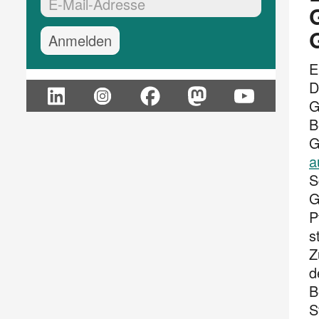
EMail-Adresse:*
E
D
G
B
G
a
S
G
P
s
Z
d
B
S