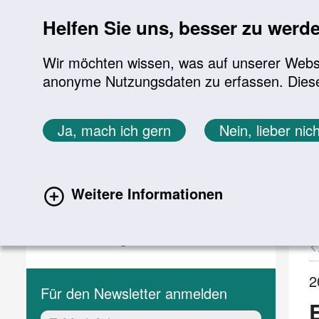
Sprung zur Servicenavigation
Sprung zur Hauptnavigation
Sprung zur Suche
Sprung zum Inhalt
Sprung zum Footer
Helfen Sie uns, besser zu werd
Wir möchten wissen, was auf unserer Websit
anonyme Nutzungsdaten zu erfassen. Diese En
Aktuelles
Themen
Sie befinden sich hier:
Ja, mach ich gern
Nein, lieber nich
Startseite
Aktuelles
Aktuelle Meldungen
Aktuelles
A
Weitere Informationen
(current)
Aktuelle Meldungen
Veranstaltungen
2
Für den Newsletter anmelden