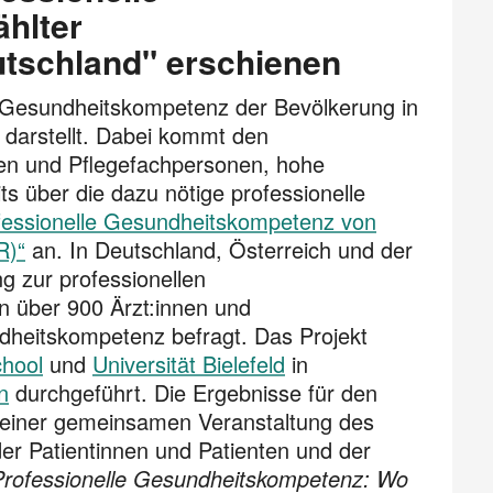
hlter
utschland" erschienen
r Gesundheitskompetenz der Bevölkerung in
 darstellt. Dabei kommt den
nen und Pflegefachpersonen, hohe
ts über die dazu nötige professionelle
fessionelle Gesundheitskompetenz von
R)“
an. In Deutschland, Österreich und der
zur profes­sionellen
n über 900 Ärzt:innen und
­heits­kompetenz befragt. Das Projekt
chool
und
Universität Bielefeld
in
n
durchgeführt. Die Ergebnisse für den
 einer gemein­samen Veranstaltung des
er Patientinnen und Patienten und der
Professionelle Gesundheitskompetenz: Wo