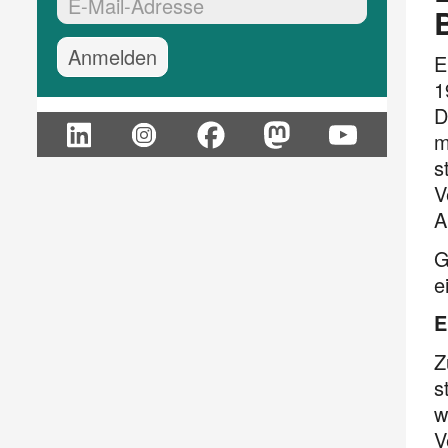
EMail-Adresse:*
E
1
D
m
s
V
A
G
e
E
Z
s
w
V