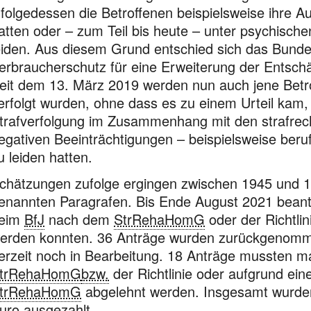
nfolgedessen die Betroffenen beispielsweise ihre Au
atten oder – zum Teil bis heute – unter psychische
eiden. Aus diesem Grund entschied sich das Bundes
erbraucherschutz für eine Erweiterung der Entschä
eit dem 13. März 2019 werden nun auch jene Betrof
erfolgt wurden, ohne dass es zu einem Urteil kam,
trafverfolgung im Zusammenhang mit den strafrec
egativen Beeinträchtigungen – beispielsweise beruf
u leiden hatten.
chätzungen zufolge ergingen zwischen 1945 und 1
enannten Paragrafen. Bis Ende August 2021 bean
eim
BfJ
nach dem
StrRehaHomG
oder der Richtlin
erden konnten. 36 Anträge wurden zurückgenomme
erzeit noch in Bearbeitung. 18 Anträge mussten 
trRehaHomG
bzw.
der Richtlinie oder aufgrund ei
trRehaHomG
abgelehnt werden. Insgesamt wurde
uro ausgezahlt.