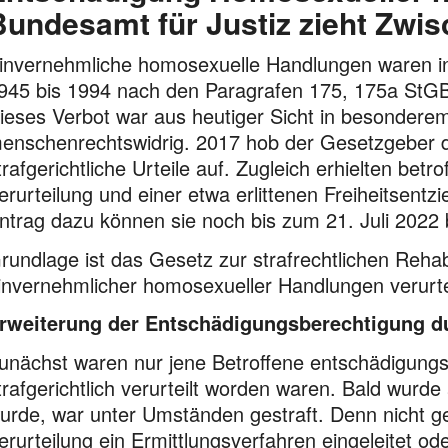
Bundesamt für Justiz zieht Zwis
invernehmliche homosexuelle Handlungen waren in 
945 bis 1994 nach den Paragrafen 175, 175a StGB
ieses Verbot war aus heutiger Sicht in besonder
enschenrechtswidrig. 2017 hob der Gesetz­geber 
traf­gerichtliche Urteile auf. Zugleich erhielten be
erurteilung und einer etwa erlittenen Freiheitsent
ntrag dazu können sie noch bis zum 21. Juli 2022 b
rundlage ist das Gesetz zur strafrechtlichen Reha
invernehmlicher homosexueller Handlungen verurte
rweiterung der Entschädigungsberechtigung du
unächst waren nur jene Betroffene entschädigungsb
trafgerichtlich verurteilt worden waren. Bald wurde 
urde, war unter Umständen gestraft. Denn nicht g
erurteilung ein Ermittlungsverfahren eingeleitet 