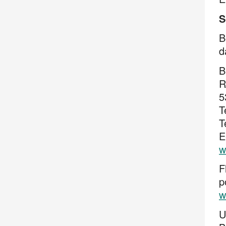
S
B
d
B
R
5
T
T
E
w
F
p
w
U