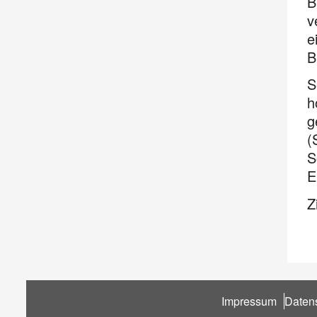
B
v
e
B
S
h
g
(
S
E
Z
Fußbereich
Impressum
Daten