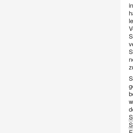
i
h
l
V
S
v
S
n
z
S
g
b
w
d
S
S
E