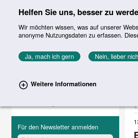
Sprung zur Servicenavigation
Sprung zur Hauptnavigation
Sprung zur Suche
Sprung zum Inhalt
Sprung zum Footer
Helfen Sie uns, besser zu werd
Wir möchten wissen, was auf unserer Websit
anonyme Nutzungsdaten zu erfassen. Diese En
Aktuelles
Themen
Sie befinden sich hier:
Ja, mach ich gern
Nein, lieber nich
Startseite
Aktuelles
Aktuelle Meldungen
Aktuelles
A
Weitere Informationen
(current)
Aktuelle Meldungen
Veranstaltungen
1
Für den Newsletter anmelden