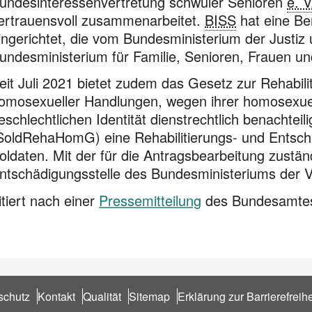
undesinteressenvertretung schwuler Senioren
e. V
ertrauensvoll zusammenarbeitet.
BISS
hat eine Be
ingerichtet, die vom Bundesministerium der Justi
undesministerium für Familie, Senioren, Frauen un
eit Juli 2021 bietet zudem das Gesetz zur Rehabil
omosexueller Handlungen, wegen ihrer homosexuel
eschlechtlichen Identität dienstrechtlich benachtei
SoldRehaHomG) eine Rehabilitierungs- und Entschä
oldaten. Mit der für die Antrags­bearbeitung zustän
ntschädigungsstelle des Bundesministeriums der V
itiert nach einer
Pressemitteilung
des Bundesamtes 
schutz
Kontakt
Qualität
Sitemap
Erklärung zur Barrierefreihe