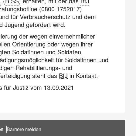
.
(
BISS
) erhalten, mit der das
BfJ
ratungshotline (0800 1752017)
z und für Verbraucherschutz und dem
d Jugend gefördert wird.
itierung der wegen einvernehmlicher
len Orientierung oder wegen ihrer
ligten Soldatinnen und Soldaten
digungsmöglichkeit für Soldatinnen und
digen Rehabilitierungs- und
erteidigung steht das
BfJ
in Kontakt.
für Justiz vom 13.09.2021
it
Barriere melden