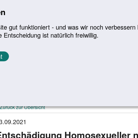
en
a
|
A+
Leichte Sprache
e gut funktioniert - und was wir noch verbessern k
tscheidung ist natürlich freiwillig.
Infomaterial
Service
t
ktuelle Meldungen
Zurück zur Übersicht
3.09.2021
Entschädigung Homosexueller