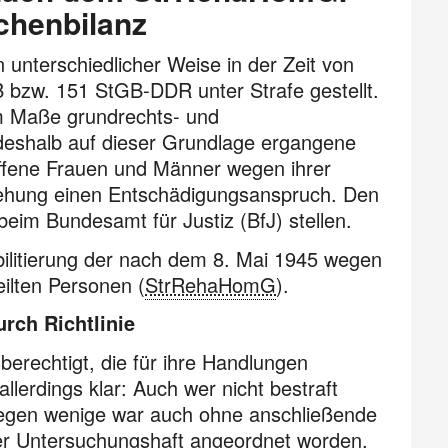
chenbilanz
unterschiedlicher Weise in der Zeit von
 bzw. 151 StGB-DDR unter Strafe gestellt.
em Maße grundrechts- und
deshalb auf dieser Grundlage ergangene
troffene Frauen und Männer wegen ihrer
ziehung einen Entschädigungs­anspruch. Den
eim Bundesamt für Justiz (BfJ) stellen.
bilitierung der nach dem 8. Mai 1945 wegen
ilten Personen (
StrRehaHomG
).
rch Richtlinie
erechtigt, die für ihre Handlungen
allerdings klar: Auch wer nicht bestraft
egen wenige war auch ohne an­schließende
oder Untersuchungshaft angeordnet worden,