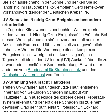
Sie sich ausreichend in der Sonne und senken Sie so
langfristig Ihr Hautkrebsrisiko“, empfiehlt Gerd Nettekoven,
Vorstandsvorsitzender der Deutschen Krebshilfe.
UV-Schutz bei Niedrig-Ozon-Ereignissen besonders
erforderlich
Im Zuge des Klimawandels beobachten Wetterexperten
zudem vermehrt „Niedrig-Ozon-Ereignisse“ im Frühjahr. Bei
diesem Wetterphänomen strömt ozonarme Luft aus der
Arktis nach Europa und führt vereinzelt zu ungewöhnlich
hohen UV-Werten. Die Vorhersage dieser komplexen
Ereignisse ist schwierig und nur kurzfristig mög­lich.
Tagesaktuell bietet der UV-Index (UVI) Auskunft über die zu
erwartende Intensität der Sonnenstrahlung. Er wird unter
anderem vom
Bundesamt für Strahlen­schutz
und dem
Deutschen Wetterdienst
veröffentlicht.
UV-Strahlung verursacht Hautkrebs
Treffen UV-Strahlen auf ungeschützte Haut, entstehen
innerhalb von Sekunden Schäden im Erbgut von
Hautzellen. „Ein ausgeklügeltes körpereigenes Reparatur­
system erkennt und behebt diese Schäden bis zu einem
gewissen Grad sehr gut“, erklärt Professor Dr. Eckhard