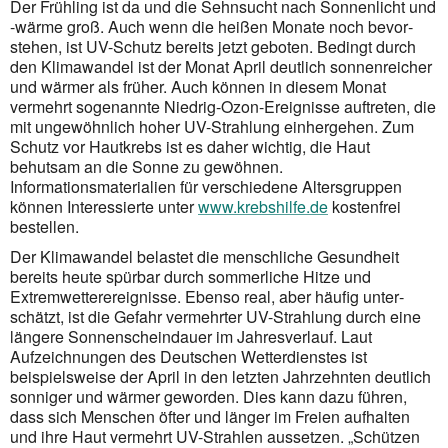
Der Frühling ist da und die Sehnsucht nach Sonnenlicht und
-wärme groß. Auch wenn die heißen Monate noch bevor­
stehen, ist UV-Schutz bereits jetzt geboten. Bedingt durch
den Klima­wandel ist der Monat April deutlich sonnen­reicher
und wärmer als früher. Auch können in diesem Monat
vermehrt sogenannte Niedrig-Ozon-Ereig­nisse auftreten, die
mit ungewöhnlich hoher UV-Strahlung einhergehen. Zum
Schutz vor Haut­krebs ist es daher wichtig, die Haut
behutsam an die Sonne zu gewöhnen.
Informationsmaterialien für verschiedene Altersgruppen
können Interessierte unter
www.krebshilfe.de
kostenfrei
bestellen.
Der Klimawandel belastet die menschliche Gesundheit
bereits heute spürbar durch sommerliche Hitze und
Extremwetterereignisse. Ebenso real, aber häufig unter­
schätzt, ist die Gefahr vermehrter UV-Strahlung durch eine
längere Sonnenscheindauer im Jahresverlauf. Laut
Aufzeichnungen des Deutschen Wetterdienstes ist
beispielsweise der April in den letzten Jahrzehnten deutlich
sonniger und wärmer geworden. Dies kann dazu führen,
dass sich Menschen öfter und länger im Freien aufhalten
und ihre Haut vermehrt UV-Strahlen aussetzen. „Schützen