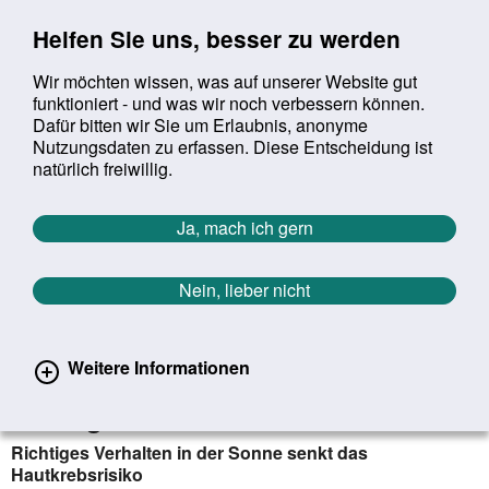
Sprung zur Servicenavigation
Sprung zur Hauptnavigation
Sprung zur Suche
Sprung zum Inhalt
Sprung zum Footer
Helfen Sie uns, besser zu werden
Wir möchten wissen, was auf unserer Website gut
funktioniert - und was wir noch verbessern können.
Suchbegriff:
Dafür bitten wir Sie um Erlaubnis, anonyme
Mob
suchen
Nutzungsdaten zu erfassen. Diese Entscheidung ist
Sie befinden sich hier:
Startseite
Aktuelles
Aktuelle Meldungen
natürlich freiwillig.
Aktuelle Meldungen
Ja, mach ich gern
Nein, lieber nicht
erster
vorheriger
nächs
letz
Zurück zur Übersicht
721
/
1627
12.04.2023
Weitere Informationen
Durch Klimawandel UV-Schutz immer
wichtiger
Richtiges Verhalten in der Sonne senkt das
Hautkrebsrisiko