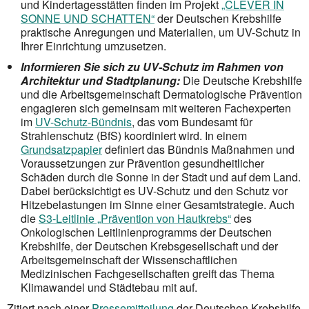
und Kindertagesstätten finden im Projekt
„CLEVER IN
SONNE UND SCHATTEN“
der Deutschen Krebshilfe
praktische Anregungen und Materialien, um UV-Schutz in
Ihrer Einrichtung umzusetzen.
Informieren Sie sich zu UV-Schutz im Rahmen von
Architektur und Stadtplanung:
Die Deutsche Krebshilfe
und die Arbeitsgemeinschaft Dermatologische Prävention
engagieren sich gemeinsam mit weiteren Fachexperten
im
UV-Schutz-Bündnis
, das vom Bundesamt für
Strahlenschutz (BfS) koordiniert wird. In einem
Grundsatzpapier
definiert das Bündnis Maßnahmen und
Voraus­setzungen zur Prävention gesundheitlicher
Schäden durch die Sonne in der Stadt und auf dem Land.
Dabei berücksichtigt es UV-Schutz und den Schutz vor
Hitzebelastungen im Sinne einer Gesamtstrategie. Auch
die
S3-Leitlinie „Prävention von Hautkrebs“
des
Onkologischen Leitlinienprogramms der Deutschen
Krebshilfe, der Deutschen Krebsgesellschaft und der
Arbeitsgemeinschaft der Wissen­schaftlichen
Medizinischen Fachgesellschaften greift das Thema
Klimawandel und Städtebau mit auf.
Zitiert nach einer
Pressemitteilung
der Deutschen Krebshilfe