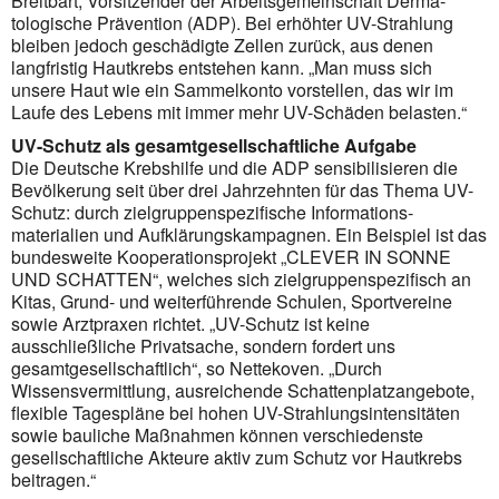
Breitbart, Vorsitzender der Arbeitsgemeinschaft Derma­
tologische Prävention (ADP). Bei erhöhter UV-Strahlung
bleiben jedoch geschädigte Zellen zurück, aus denen
langfristig Hautkrebs entstehen kann. „Man muss sich
unsere Haut wie ein Sammelkonto vorstellen, das wir im
Laufe des Lebens mit immer mehr UV-Schäden belasten.“
UV-Schutz als gesamtgesellschaftliche Aufgabe
Die Deutsche Krebshilfe und die ADP sensibilisieren die
Bevölkerung seit über drei Jahrzehnten für das Thema UV-
Schutz: durch zielgruppenspezifische Informations­
materialien und Aufklärungskampagnen. Ein Beispiel ist das
bundesweite Kooperationsprojekt „CLEVER IN SONNE
UND SCHATTEN“, welches sich zielgruppen­spezifisch an
Kitas, Grund- und weiterführende Schulen, Sportvereine
sowie Arztpraxen richtet. „UV-Schutz ist keine
ausschließliche Privatsache, sondern fordert uns
gesamtgesellschaftlich“, so Nettekoven. „Durch
Wissensvermittlung, ausreichende Schattenplatzangebote,
flexible Tagespläne bei hohen UV-Strahlungsintensitäten
sowie bauliche Maßnahmen können verschiedenste
gesellschaftliche Akteure aktiv zum Schutz vor Hautkrebs
beitragen.“