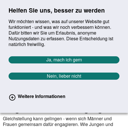
Sprung zur Servicenavigation
Sprung zur Hauptnavigation
Sprung zur Suche
Sprung zum Inhalt
Sprung zum Footer
Helfen Sie uns, besser zu werden
Wir möchten wissen, was auf unserer Website gut
funktioniert - und was wir noch verbessern können.
Suchbegriff:
Dafür bitten wir Sie um Erlaubnis, anonyme
Mob
suchen
Nutzungsdaten zu erfassen. Diese Entscheidung ist
Sie befinden sich hier:
Startseite
Aktuelles
Aktuelle Meldungen
natürlich freiwillig.
Aktuelle Meldungen
Ja, mach ich gern
Nein, lieber nicht
erster
vorheriger
nächs
letz
Zurück zur Übersicht
1466
/
1628
28.09.2020
Weitere Informationen
Dossier "Gleichstellungspolitik für
Jungen und Männer" vorgelegt
Gleichstellung kann gelingen - wenn sich Männer und
Frauen gemeinsam dafür engagieren. Wie Jungen und