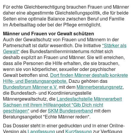
Für echte Gleichberechtigung brauchen Frauen und Männer
daher eine abgestimmte Gleichstellungspolitik, die für beide
Seiten eine optimale Balance zwischen Beruf und Familie
im Arbeitsalltag oder bei der Pflege ermöglicht.
Männer und Frauen vor Gewalt schützen
Auch der Gewaltschutz von Frauen und Männern in der
Partnerschaft ist dafür wesentlich. Die Initiative
"Stärker als
Gewalt"
des Bundesfamilienministeriums richtet sich
deshalb explizit an Frauen und Männer. Sie will erreichen,
dass alle Personen die Hilfe erhalten, die sie brauchen,
wenn sie von körperlicher, sexueller oder psychischer
Gewalt betroffen sind.
Dort finden Männer deshalb konkrete
Hilfe- und Beratungsangebote.
Dazu gehören das
Bundesforum Männer e.V.
mit dem
Männerberatungsnetz
,
die Bundesfach- und Koordinierungsstelle
Männergewaltschutz, die
Landesfachstelle Männerarbeit
Sachsen mit ihrem Hilfeangebot "Gib Dich nicht
geschlagen"
und der
SKM Bundesverband
mit dem
Beratungsangebot "Echte Männer reden".
Das Dossier steht in einer gedruckten und in einer Online-
Version als
Langfassung
und
Kurzfassung
zur Verfügung