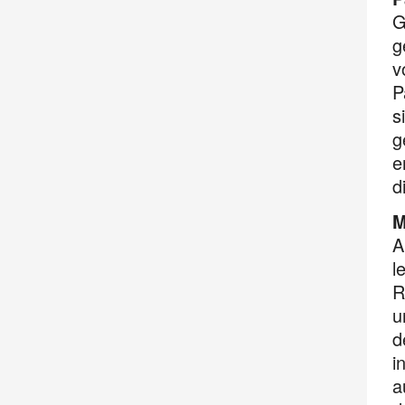
G
g
v
P
s
g
e
d
M
A
l
R
u
d
i
a