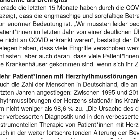
erade die letzten 15 Monate haben durch die CO
ezeigt, dass die engmaschige und sorgfältige Betr
on enormer Bedeutung ist. „Wir mussten leider b
atient*innen im letzten Jahr von einer deutlichen 
ie nicht an COVID erkrankt waren“, bestätigt der 
elegen haben, dass viele Eingriffe verschoben wer
ntlasten, aber auch daran, dass viele Patient*inne
ie Krankenhäuser gekommen sind, wenn sich ihr Zu
ehr Patient*innen mit Herzrhythmusstörungen
uch die Zahl der Menschen in Deutschland, die an 
etzten Jahren angestiegen: Zwischen 1995 und 201
hythmusstörungen der Herzens stationär ins Kr
m nicht weniger als 98,6 % zu. „Die Ursache des 
er verbesserten Diagnostik und in den verbesser
nstrumentellen Therapie von Patient*innen mit He
uch in der weiter fortschreitenden Alterung der 