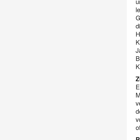
u
l
G
d
H
K
J
B
K
Z
E
M
v
d
v
o
P