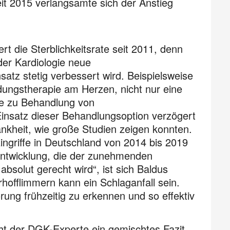
eit 2015 verlangsamte sich der Anstieg
rt die Sterblichkeitsrate seit 2011, denn
er Kardiologie neue
atz stetig verbessert wird. Beispielsweise
ödungstherapie am Herzen, nicht nur eine
e zu Behandlung von
Einsatz dieser Behandlungsoption verzögert
nkheit, wie große Studien zeigen konnten.
Eingriffe in Deutschland von 2014 bis 2019
Entwicklung, die der zunehmenden
bsolut gerecht wird“, ist sich Baldus
hofflimmern kann ein Schlaganfall sein.
rung frühzeitig zu erkennen und so effektiv
ht der DGK-Experte ein gemischtes Fazit.