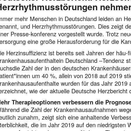
Herzrhythmusstörungen nehme
mmer mehr Menschen in Deutschland leiden an Her
enannt, und Herzrhythmusstörungen. Dies zeigt de
iner Presse-konferenz vorgestellt wurde. Trotz neu
ersorgung eine große Herausforderung für die Kard
ie Herzinsuffizienz ist bereits seit Jahren der häu-
rankenhausaufenthaltein Deutschland –Tendenz ste
uchsdie Zahl der in den deutschen Krankenhäuser
atient*innen um 40 %, allein von 2018 auf 2019 st
rankenhausaufenthalte wurden für das Jahr 2019 au
erzeichnet, wie der aktuelle Deutsche Herzbericht 
ehr Therapieoptionen verbessern die Prognose
ährend die Zahl der Krankenhausaufnahmen wegen 
eutlich zunahm, zeigt sich eine anhaltende Verbe
terblichkeit, die im Jahr 2019 auf den niedrigsten We