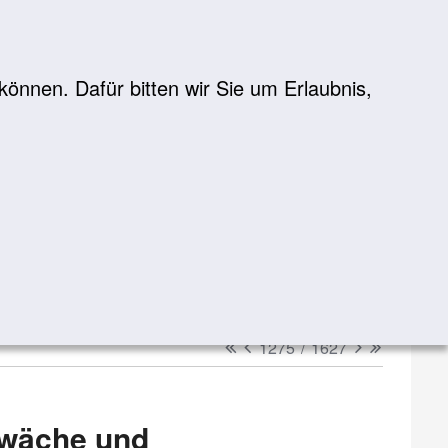
önnen. Dafür bitten wir Sie um Erlaubnis,
Suche
suchen
erster
vorheriger
nächster
letzter
1275
/
1627
hwäche und