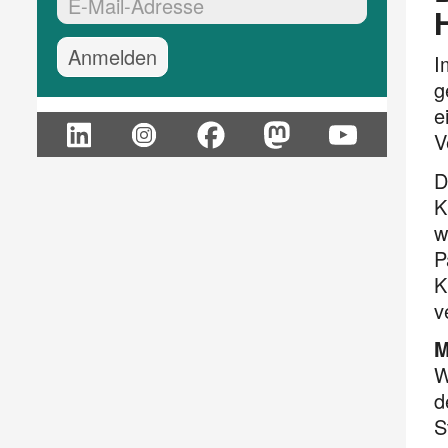
EMail-Adresse:*
I
g
e
V
D
K
w
P
K
v
M
W
d
S