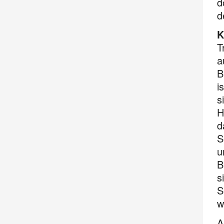
d
d
K
T
a
B
i
s
H
d
S
u
B
s
S
w
A