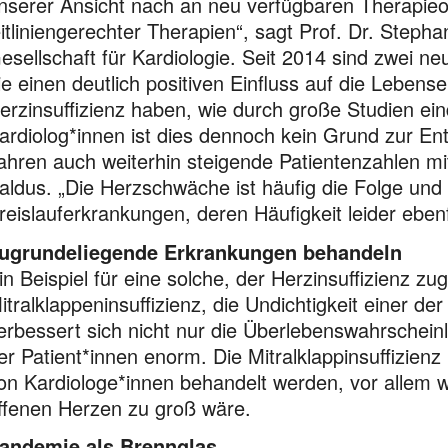
nserer Ansicht nach an neu verfügbaren Therapieo
eitliniengerechter Therapien“, sagt Prof. Dr. Step
esellschaft für Kardiologie. Seit 2014 sind zwei
ie einen deutlich positiven Einfluss auf die Lebens
erzinsuffizienz haben, wie durch große Studien ein
ardiolog*innen ist dies dennoch kein Grund zur E
ahren auch weiterhin steigende Patientenzahlen mi
aldus. „Die Herzschwäche ist häufig die Folge und
reislauferkrankungen, deren Häufigkeit leider eben
ugrundeliegende Erkrankungen behandeln
in Beispiel für eine solche, der Herzinsuffizienz z
itralklappeninsuffizienz, die Undichtigkeit einer de
erbessert sich nicht nur die Überlebenswahrscheinl
er Patient*innen enorm. Die Mitralklappinsuffizienz
on Kardiologe*innen behandelt werden, vor allem 
ffenen Herzen zu groß wäre.
andemie als Brennglas