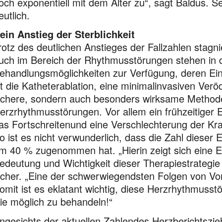
och exponentiell mit dem Alter zu“, sagt Baldus. S
eutlich.
ein Anstieg der Sterblichkeit
rotz des deutlichen Anstieges der Fallzahlen stagnie
uch im Bereich der Rhythmusstörungen stehen in d
ehandlungsmöglichkeiten zur Verfügung, deren Eins
st die Katheterablation, eine minimalinvasiven Ver
ichere, sondern auch besonders wirksame Method
erzrhythmusstörungen. Vor allem ein frühzeitiger 
as Fortschreitenund eine Verschlechterung der Kra
o ist es nicht verwunderlich, dass die Zahl dieser 
m 40 % zugenommen hat. „Hierin zeigt sich eine 
edeutung und Wichtigkeit dieser Therapiestrategie a
icher. „Eine der schwerwiegendsten Folgen von Vor
omit ist es eklatant wichtig, diese Herzrhythmusstö
ie möglich zu behandeln!“
ngesichts der aktuellen Zahlendes Herzberichtszie