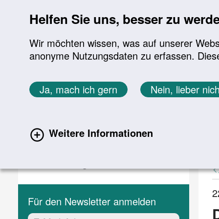
Sprung zur Servicenavigation
Sprung zur Hauptnavigation
Sprung zur Suche
Sprung zum Inhalt
Sprung zum Footer
Helfen Sie uns, besser zu werd
Wir möchten wissen, was auf unserer Websit
anonyme Nutzungsdaten zu erfassen. Diese En
Aktuelles
Themen
Sie befinden sich hier:
Ja, mach ich gern
Nein, lieber nich
Startseite
Aktuelles
Aktuelle Meldungen
Aktuelles
A
Weitere Informationen
(current)
Aktuelle Meldungen
Veranstaltungen
2
Für den Newsletter anmelden