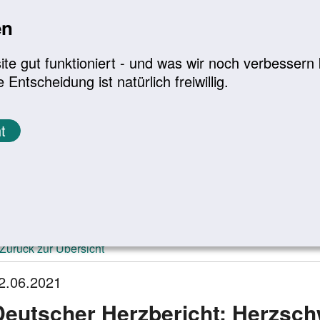
en
a
|
A+
Leichte Sprache
e gut funktioniert - und was wir noch verbessern k
tscheidung ist natürlich freiwillig.
Infomaterial
Service
t
ktuelle Meldungen
Zurück zur Übersicht
2.06.2021
Deutscher Herzbericht: Herzsc