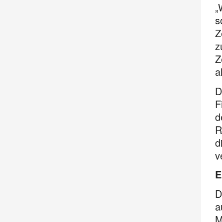
„
s
Z
z
Z
a
D
F
d
R
d
v
E
D
a
M