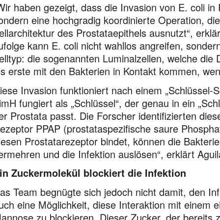
Wir haben gezeigt, dass die Invasion von E. coli in P
ondern eine hochgradig koordinierte Operation, di
ellarchitektur des Prostataepithels ausnutzt“, erkl
ufolge kann E. coli nicht wahllos angreifen, sonder
elltyp: die sogenannten Luminalzellen, welche die
ls erste mit den Bakterien in Kontakt kommen, wen
iese Invasion funktioniert nach einem „Schlüssel-Sc
imH fungiert als „Schlüssel“, der genau in ein „Sch
er Prostata passt. Die Forscher identifizierten die
ezeptor PPAP (prostataspezifische saure Phosphat
iesen Prostatarezeptor bindet, können die Bakterien
ermehren und die Infektion auslösen“, erklärt Aguil
in Zuckermolekül blockiert die Infektion
as Team begnügte sich jedoch nicht damit, den Infe
uch eine Möglichkeit, diese Interaktion mit einem
annose zu blockieren. Dieser Zucker, der bereits