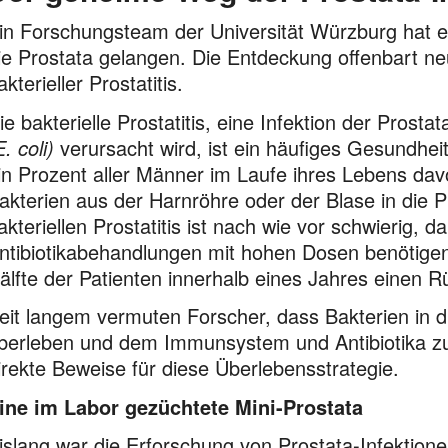
in Forschungsteam der Universität Würzburg hat ers
ie Prostata gelangen. Die Entdeckung offenbart ne
akterieller Prostatitis.
ie bakterielle Prostatitis, eine Infektion der Prostat
E. coli)
verursacht wird, ist ein häufiges Gesundhe
in Prozent aller Männer im Laufe ihres Lebens davo
akterien aus der Harnröhre oder der Blase in die 
akteriellen Prostatitis ist nach wie vor schwierig, d
ntibiotikabehandlungen mit hohen Dosen benötigen
älfte der Patienten innerhalb eines Jahres einen Rü
eit langem vermuten Forscher, dass Bakterien in d
berleben und dem Immunsystem und Antibiotika zu
irekte Beweise für diese Überlebensstrategie.
ine im Labor gezüchtete Mini-Prostata
islang war die Erforschung von Prostata-Infektione