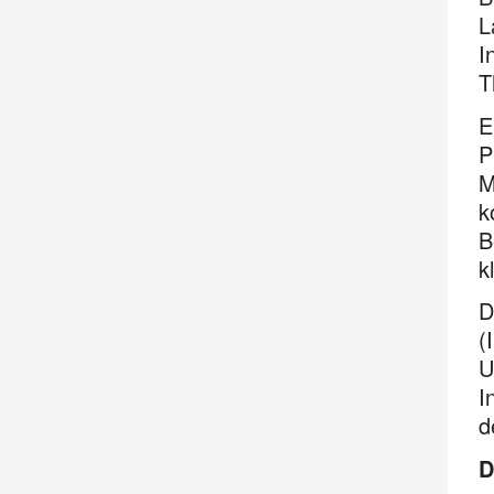
L
I
T
E
P
M
k
B
k
D
(
U
I
d
D