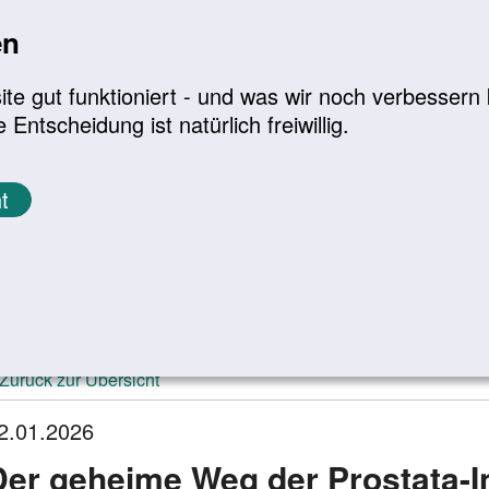
en
a
|
A+
Leichte Sprache
e gut funktioniert - und was wir noch verbessern k
tscheidung ist natürlich freiwillig.
Infomaterial
Service
t
ktuelle Meldungen
Zurück zur Übersicht
2.01.2026
Der geheime Weg der Prostata-I