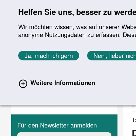
Sprung zur Servicenavigation
Sprung zur Hauptnavigation
Sprung zur Suche
Sprung zum Inhalt
Sprung zum Footer
Helfen Sie uns, besser zu werd
Wir möchten wissen, was auf unserer Websit
anonyme Nutzungsdaten zu erfassen. Diese En
Aktuelles
Themen
Sie befinden sich hier:
Ja, mach ich gern
Nein, lieber nich
Startseite
Aktuelles
Aktuelle Meldungen
Aktuelles
A
Weitere Informationen
(current)
Aktuelle Meldungen
Veranstaltungen
1
Für den Newsletter anmelden