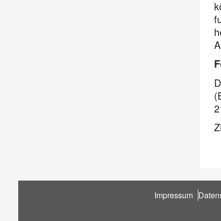
k
f
h
A
F
D
(
2
Z
Fußbereich
Impressum
Daten