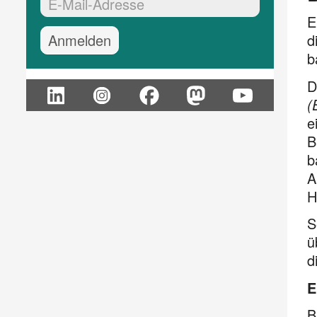
EMail-Adresse:*
E
d
b
D
(
e
B
b
A
H
S
ü
d
E
B