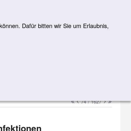
önnen. Dafür bitten wir Sie um Erlaubnis,
Suche
suchen
erster
vorheriger
nächster
letzter
74
/
1627
nfektionen