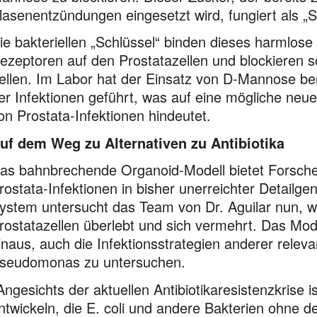
lasenentzündungen eingesetzt wird, fungiert als „S
ie bakteriellen „Schlüssel“ binden dieses harmlose
ezeptoren auf den Prostatazellen und blockieren so
ellen. Im Labor hat der Einsatz von D-Mannose bere
er Infektionen geführt, was auf eine mögliche ne
on Prostata-Infektionen hindeutet.
uf dem Weg zu Alternativen zu Antibiotika
as bahnbrechende Organoid-Modell bietet Forsche
rostata-Infektionen in bisher unerreichter Detailg
ystem untersucht das Team von Dr. Aguilar nun, wi
rostatazellen überlebt und sich vermehrt. Das Mod
inaus, auch die Infektionsstrategien anderer relev
seudomonas zu untersuchen.
Angesichts der aktuellen Antibiotikaresistenzkrise 
ntwickeln, die E. coli und andere Bakterien ohne d