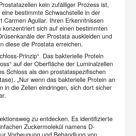
rostatazellen kein zufälliger Prozess ist,
e eine bestimmte Schwachstelle in der
ärt Carmen Aguilar. Ihren Erkenntnissen
n konzentriert sich auf einen bestimmten
 Drüsenkanäle der Prostata auskleiden und
n diese die Prostata erreichen.
hloss-Prinzip“. Das bakterielle Protein
loss“ auf der Oberfläche der Luminalzellen
ses Schloss als den prostataspezifischen
ase). „Nur wenn das bakterielle Protein an
 in die Zellen eindringen, sich dort sicher
ar.
ktionsweg zu entdecken. Es identifizierte
 einfachen Zuckermolekül namens D-
 zur Vorbeugung und Behandlung von