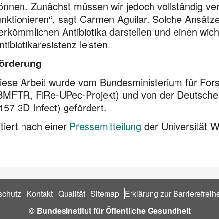
önnen. Zunächst müssen wir jedoch vollständig ver
unktionieren“, sagt Carmen Aguilar. Solche Ansätz
erkömmlichen Antibiotika darstellen und einen wic
ntibiotikaresistenz leisten.
örderung
iese Arbeit wurde vom Bundesministerium für For
BMFTR, FiRe-UPec-Projekt) und von der Deutsch
157 3D Infect) gefördert.
itiert nach einer
Pressemitteilung
der Universität 
schutz
Kontakt
Qualität
Sitemap
Erklärung zur Barrierefreihe
© Bundesinstitut für Öffentliche Gesundheit