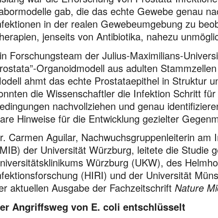
abormodelle gab, die das echte Gewebe genau na
nfektionen in der realen Gewebeumgebung zu beoba
herapien, jenseits von Antibiotika, nahezu unmögli
in Forschungsteam der Julius-Maximilians-Universi
rostata”-Organoidmodell aus adulten Stammzellen 
odell ahmt das echte Prostataepithel in Struktur und
onnten die Wissenschaftler die Infektion Schritt für 
edingungen nachvollziehen und genau identifizieren,
lare Hinweise für die Entwicklung gezielter Geg
r. Carmen Aguilar, Nachwuchsgruppenleiterin am Ins
IMIB) der Universität Würzburg, leitete die Studie
niversitätsklinikums Würzburg (UKW), des Helmholt
nfektionsforschung (HIRI) und der Universität Mün
er aktuellen Ausgabe der Fachzeitschrift
Nature Mi
er Angriffsweg von E. coli entschlüsselt