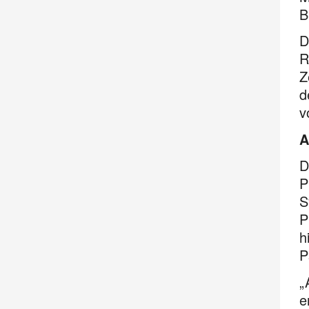
B
D
R
Z
d
v
A
D
P
S
P
h
P
„
e