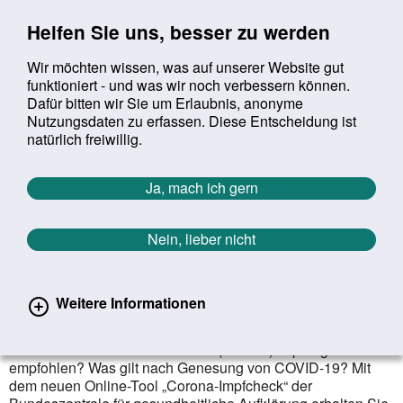
Sprung zur Servicenavigation
Sprung zur Hauptnavigation
Sprung zur Suche
Sprung zum Inhalt
Sprung zum Footer
Helfen Sie uns, besser zu werden
Wir möchten wissen, was auf unserer Website gut
funktioniert - und was wir noch verbessern können.
Suchbegriff:
Dafür bitten wir Sie um Erlaubnis, anonyme
Mob
suchen
Nutzungsdaten zu erfassen. Diese Entscheidung ist
Sie befinden sich hier:
Startseite
Aktuelles
Aktuelle Meldungen
natürlich freiwillig.
Aktuelle Meldungen
Ja, mach ich gern
Nein, lieber nicht
erster
vorheriger
nächs
letz
Zurück zur Übersicht
878
/
1627
04.10.2022
Weitere Informationen
Der Corona-Impfcheck
Wird mir oder meinem Kind eine (weitere) Impfung
empfohlen? Was gilt nach Genesung von COVID-19? Mit
dem neuen Online-Tool „Corona-Impfcheck“ der